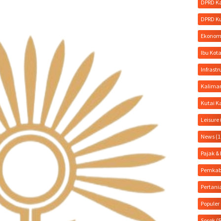
DPRD K
DPRD K
Ekonom
Ibu Kot
Infrastr
Kalima
Kutai K
Leisure
News
(1
Pajak 
Pemkab
Pertani
Populer
Sosok
(5