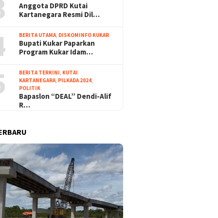
3
Anggota DPRD Kutai
Kartanegara Resmi Dil…
4
BERITA UTAMA
,
DISKOMINFO KUKAR
Bupati Kukar Paparkan
Program Kukar Idam…
5
BERITA TERKINI
,
KUTAI
KARTANEGARA
,
PILKADA 2024
,
POLITIK
Bapaslon “DEAL” Dendi-Alif
R…
ERBARU