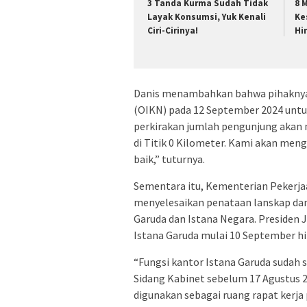
3 Tanda Kurma Sudah Tidak
8 
Layak Konsumsi, Yuk Kenali
Ke
Ciri-Cirinya!
Hi
Danis menambahkan bahwa pihaknya 
(OIKN) pada 12 September 2024 unt
perkirakan jumlah pengunjung akan 
di Titik 0 Kilometer. Kami akan meng
baik,” tuturnya.
Sementara itu, Kementerian Peker
menyelesaikan penataan lanskap dan
Garuda dan Istana Negara. Presiden 
Istana Garuda mulai 10 September h
“Fungsi kantor Istana Garuda sudah 
Sidang Kabinet sebelum 17 Agustus 2
digunakan sebagai ruang rapat kerja