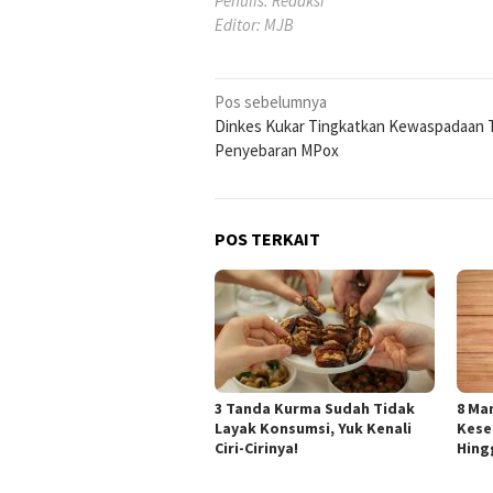
Penulis: Redaksi
Editor: MJB
Navigasi
Pos sebelumnya
Dinkes Kukar Tingkatkan Kewaspadaan 
pos
Penyebaran MPox
POS TERKAIT
3 Tanda Kurma Sudah Tidak
8 Ma
Layak Konsumsi, Yuk Kenali
Kese
Ciri-Cirinya!
Hing