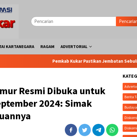
Pencaria
TAI KARTANEGARA
RAGAM
ADVERTORIAL
Pemkab Kukar Pastikan Jembatan Sebulu Tetap Berlanjut,
KATEG
Adverto
imur Resmi Dibuka untuk
Berita T
eptember 2024: Simak
Buday
tuannya
Diskomi
Diskom