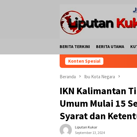
Loncat
ke
konten
BERITA TERKINI
BERITA UTAMA
KU
Konten Spesial
Beranda
Ibu Kota Negara
IKN Kalimantan T
Umum Mulai 15 S
Syarat dan Keten
Liputan Kukar
September 13, 2024