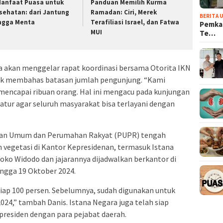
Manfaat Puasa untuk
Panduan Memilih Kurma
sehatan: dari Jantung
Ramadan: Ciri, Merek
BERITA 
ngga Menta
Terafiliasi Israel, dan Fatwa
Pemkab
MUI
Te…
akan menggelar rapat koordinasi bersama Otorita IKN
uk membahas batasan jumlah pengunjung. “Kami
mencapai ribuan orang. Hal ini mengacu pada kunjungan
atur agar seluruh masyarakat bisa terlayani dengan
jaan Umum dan Perumahan Rakyat (PUPR) tengah
 vegetasi di Kantor Kepresidenan, termasuk Istana
Joko Widodo dan jajarannya dijadwalkan berkantor di
ingga 19 Oktober 2024.
siap 100 persen. Sebelumnya, sudah digunakan untuk
024,” tambah Danis. Istana Negara juga telah siap
 presiden dengan para pejabat daerah.