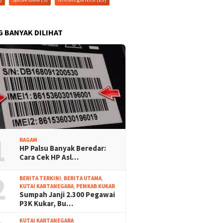
G BANYAK DILIHAT
1
RAGAM
HP Palsu Banyak Beredar:
Cara Cek HP Asl…
2
BERITA TERKINI
,
BERITA UTAMA
,
KUTAI KARTANEGARA
,
PEMKAB KUKAR
Sumpah Janji 2.300 Pegawai
P3K Kukar, Bu…
KUTAI KARTANEGARA