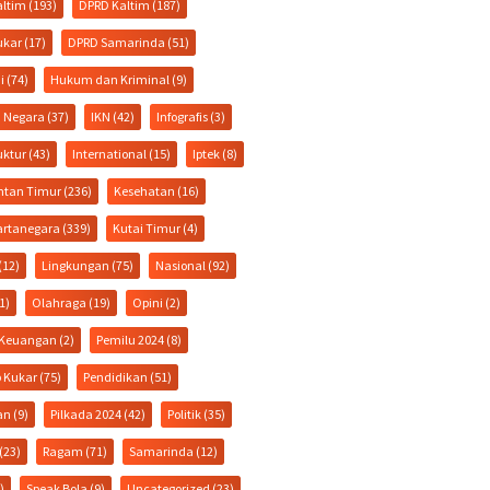
altim
(193)
DPRD Kaltim
(187)
ukar
(17)
DPRD Samarinda
(51)
i
(74)
Hukum dan Kriminal
(9)
a Negara
(37)
IKN
(42)
Infografis
(3)
uktur
(43)
International
(15)
Iptek
(8)
ntan Timur
(236)
Kesehatan
(16)
artanegara
(339)
Kutai Timur
(4)
(12)
Lingkungan
(75)
Nasional
(92)
1)
Olahraga
(19)
Opini
(2)
& Keuangan
(2)
Pemilu 2024
(8)
 Kukar
(75)
Pendidikan
(51)
an
(9)
Pilkada 2024
(42)
Politik
(35)
(23)
Ragam
(71)
Samarinda
(12)
)
Speak Bola
(9)
Uncategorized
(23)