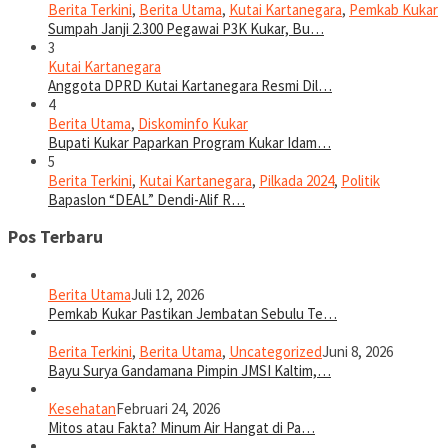
Berita Terkini
,
Berita Utama
,
Kutai Kartanegara
,
Pemkab Kukar
Sumpah Janji 2.300 Pegawai P3K Kukar, Bu…
3
Kutai Kartanegara
Anggota DPRD Kutai Kartanegara Resmi Dil…
4
Berita Utama
,
Diskominfo Kukar
Bupati Kukar Paparkan Program Kukar Idam…
5
Berita Terkini
,
Kutai Kartanegara
,
Pilkada 2024
,
Politik
Bapaslon “DEAL” Dendi-Alif R…
Pos Terbaru
Berita Utama
Juli 12, 2026
Pemkab Kukar Pastikan Jembatan Sebulu Te…
Berita Terkini
,
Berita Utama
,
Uncategorized
Juni 8, 2026
Bayu Surya Gandamana Pimpin JMSI Kaltim,…
Kesehatan
Februari 24, 2026
Mitos atau Fakta? Minum Air Hangat di Pa…