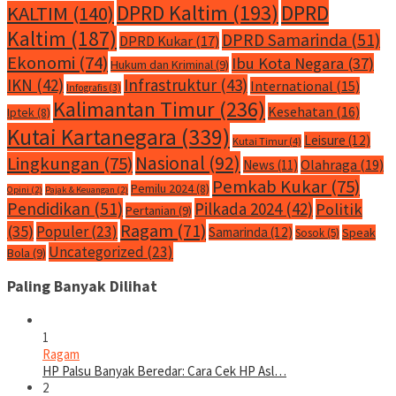
DPRD Kaltim
(193)
DPRD
KALTIM
(140)
Kaltim
(187)
DPRD Samarinda
(51)
DPRD Kukar
(17)
Ekonomi
(74)
Ibu Kota Negara
(37)
Hukum dan Kriminal
(9)
IKN
(42)
Infrastruktur
(43)
International
(15)
Infografis
(3)
Kalimantan Timur
(236)
Kesehatan
(16)
Iptek
(8)
Kutai Kartanegara
(339)
Leisure
(12)
Kutai Timur
(4)
Nasional
(92)
Lingkungan
(75)
Olahraga
(19)
News
(11)
Pemkab Kukar
(75)
Pemilu 2024
(8)
Opini
(2)
Pajak & Keuangan
(2)
Pendidikan
(51)
Pilkada 2024
(42)
Politik
Pertanian
(9)
Ragam
(71)
(35)
Populer
(23)
Samarinda
(12)
Speak
Sosok
(5)
Uncategorized
(23)
Bola
(9)
Paling Banyak Dilihat
1
Ragam
HP Palsu Banyak Beredar: Cara Cek HP Asl…
2