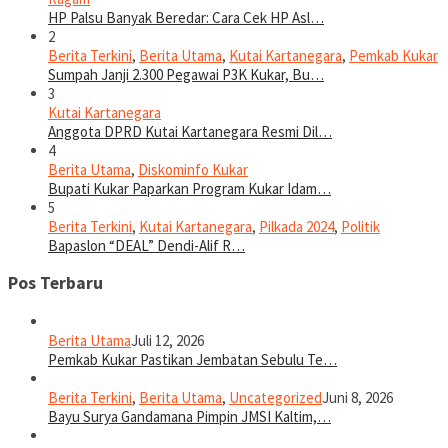
HP Palsu Banyak Beredar: Cara Cek HP Asl…
2
Berita Terkini
,
Berita Utama
,
Kutai Kartanegara
,
Pemkab Kukar
Sumpah Janji 2.300 Pegawai P3K Kukar, Bu…
3
Kutai Kartanegara
Anggota DPRD Kutai Kartanegara Resmi Dil…
4
Berita Utama
,
Diskominfo Kukar
Bupati Kukar Paparkan Program Kukar Idam…
5
Berita Terkini
,
Kutai Kartanegara
,
Pilkada 2024
,
Politik
Bapaslon “DEAL” Dendi-Alif R…
Pos Terbaru
Berita Utama
Juli 12, 2026
Pemkab Kukar Pastikan Jembatan Sebulu Te…
Berita Terkini
,
Berita Utama
,
Uncategorized
Juni 8, 2026
Bayu Surya Gandamana Pimpin JMSI Kaltim,…