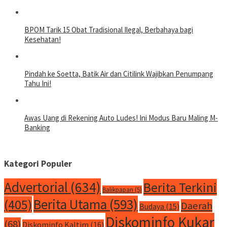
BPOM Tarik 15 Obat Tradisional Ilegal, Berbahaya bagi
Kesehatan!
Pindah ke Soetta, Batik Air dan Citilink Wajibkan Penumpang
Tahu Ini!
Awas Uang di Rekening Auto Ludes! Ini Modus Baru Maling M-
Banking
Kategori Populer
Advertorial
(634)
Berita Terkini
Balikpapan
(5)
Berita Utama
(593)
(405)
Daerah
Budaya
(15)
Diskominfo Kukar
(68)
Diskominfo Kaltim
(16)