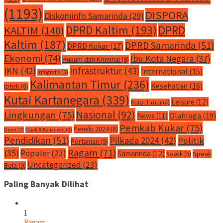
(1193)
DISPORA
Diskominfo Samarinda
(29)
DPRD Kaltim
(193)
DPRD
KALTIM
(140)
Kaltim
(187)
DPRD Samarinda
(51)
DPRD Kukar
(17)
Ekonomi
(74)
Ibu Kota Negara
(37)
Hukum dan Kriminal
(9)
IKN
(42)
Infrastruktur
(43)
International
(15)
Infografis
(3)
Kalimantan Timur
(236)
Kesehatan
(16)
Iptek
(8)
Kutai Kartanegara
(339)
Leisure
(12)
Kutai Timur
(4)
Nasional
(92)
Lingkungan
(75)
Olahraga
(19)
News
(11)
Pemkab Kukar
(75)
Pemilu 2024
(8)
Opini
(2)
Pajak & Keuangan
(2)
Pendidikan
(51)
Pilkada 2024
(42)
Politik
Pertanian
(9)
Ragam
(71)
(35)
Populer
(23)
Samarinda
(12)
Speak
Sosok
(5)
Uncategorized
(23)
Bola
(9)
Paling Banyak Dilihat
1
Ragam