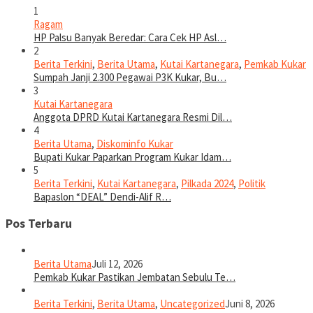
1
Ragam
HP Palsu Banyak Beredar: Cara Cek HP Asl…
2
Berita Terkini
,
Berita Utama
,
Kutai Kartanegara
,
Pemkab Kukar
Sumpah Janji 2.300 Pegawai P3K Kukar, Bu…
3
Kutai Kartanegara
Anggota DPRD Kutai Kartanegara Resmi Dil…
4
Berita Utama
,
Diskominfo Kukar
Bupati Kukar Paparkan Program Kukar Idam…
5
Berita Terkini
,
Kutai Kartanegara
,
Pilkada 2024
,
Politik
Bapaslon “DEAL” Dendi-Alif R…
Pos Terbaru
Berita Utama
Juli 12, 2026
Pemkab Kukar Pastikan Jembatan Sebulu Te…
Berita Terkini
,
Berita Utama
,
Uncategorized
Juni 8, 2026