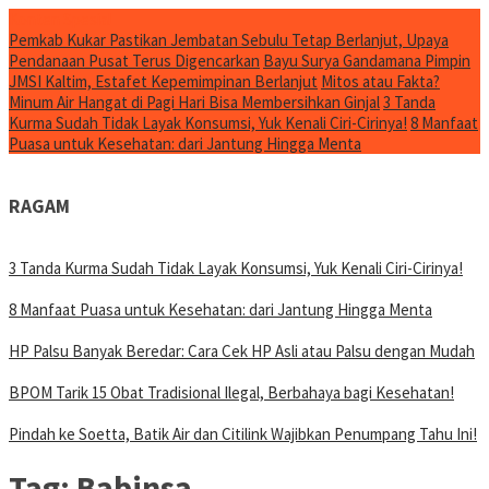
Konten Spesial
Pemkab Kukar Pastikan Jembatan Sebulu Tetap Berlanjut, Upaya
Pendanaan Pusat Terus Digencarkan
Bayu Surya Gandamana Pimpin
JMSI Kaltim, Estafet Kepemimpinan Berlanjut
Mitos atau Fakta?
Minum Air Hangat di Pagi Hari Bisa Membersihkan Ginjal
3 Tanda
Kurma Sudah Tidak Layak Konsumsi, Yuk Kenali Ciri-Cirinya!
8 Manfaat
Puasa untuk Kesehatan: dari Jantung Hingga Menta
RAGAM
3 Tanda Kurma Sudah Tidak Layak Konsumsi, Yuk Kenali Ciri-Cirinya!
8 Manfaat Puasa untuk Kesehatan: dari Jantung Hingga Menta
HP Palsu Banyak Beredar: Cara Cek HP Asli atau Palsu dengan Mudah
BPOM Tarik 15 Obat Tradisional Ilegal, Berbahaya bagi Kesehatan!
Pindah ke Soetta, Batik Air dan Citilink Wajibkan Penumpang Tahu Ini!
Tag:
Babinsa