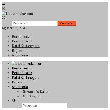
Loncat
Menu
ke
Mobile
konten
Pencarian
Agustus 9, 2026
Berita Terkini
Berita Utama
Kutai Kartanegara
Ragam
Advertorial
Berita Terkini
Berita Utama
Kutai Kartanegara
Ragam
Advertorial
Diskominfo Kukar
DPRD Kaltim