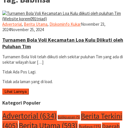
Liputan
Advertorial
,
Berita Utama
,
Diskominfo Kukar
November 23,
Kukar
2024
November 25, 2024
Turnamen Bola Voli Kecamatan Loa Kulu Diikuti oleh
Puluhan Tim
Turnamen Bola Voli telah diikuti oleh sekitar puluhan Tim yang ada di
sekitar wilayah luar […]
Tidak Ada Pos Lagi.
Tidak ada laman yang di load.
Lihat Lainnya
Kategori Populer
Advertorial
(634)
Berita Terkini
Balikpapan
(5)
Berita Utama
(593)
(405)
Daerah
Budaya
(15)