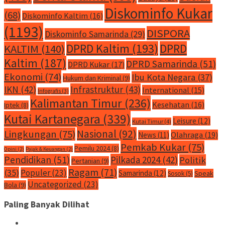
Diskominfo Kukar
(68)
Diskominfo Kaltim
(16)
(1193)
DISPORA
Diskominfo Samarinda
(29)
DPRD Kaltim
(193)
DPRD
KALTIM
(140)
Kaltim
(187)
DPRD Samarinda
(51)
DPRD Kukar
(17)
Ekonomi
(74)
Ibu Kota Negara
(37)
Hukum dan Kriminal
(9)
IKN
(42)
Infrastruktur
(43)
International
(15)
Infografis
(3)
Kalimantan Timur
(236)
Kesehatan
(16)
Iptek
(8)
Kutai Kartanegara
(339)
Leisure
(12)
Kutai Timur
(4)
Nasional
(92)
Lingkungan
(75)
Olahraga
(19)
News
(11)
Pemkab Kukar
(75)
Pemilu 2024
(8)
Opini
(2)
Pajak & Keuangan
(2)
Pendidikan
(51)
Pilkada 2024
(42)
Politik
Pertanian
(9)
Ragam
(71)
(35)
Populer
(23)
Samarinda
(12)
Speak
Sosok
(5)
Uncategorized
(23)
Bola
(9)
Paling Banyak Dilihat