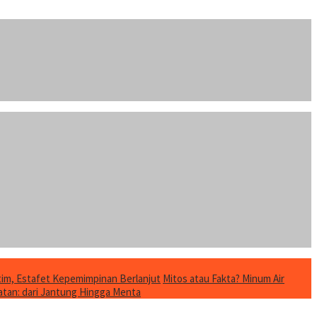
im, Estafet Kepemimpinan Berlanjut
Mitos atau Fakta? Minum Air
tan: dari Jantung Hingga Menta