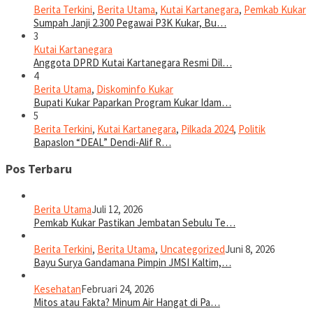
Berita Terkini
,
Berita Utama
,
Kutai Kartanegara
,
Pemkab Kukar
Sumpah Janji 2.300 Pegawai P3K Kukar, Bu…
3
Kutai Kartanegara
Anggota DPRD Kutai Kartanegara Resmi Dil…
4
Berita Utama
,
Diskominfo Kukar
Bupati Kukar Paparkan Program Kukar Idam…
5
Berita Terkini
,
Kutai Kartanegara
,
Pilkada 2024
,
Politik
Bapaslon “DEAL” Dendi-Alif R…
Pos Terbaru
Berita Utama
Juli 12, 2026
Pemkab Kukar Pastikan Jembatan Sebulu Te…
Berita Terkini
,
Berita Utama
,
Uncategorized
Juni 8, 2026
Bayu Surya Gandamana Pimpin JMSI Kaltim,…
Kesehatan
Februari 24, 2026
Mitos atau Fakta? Minum Air Hangat di Pa…