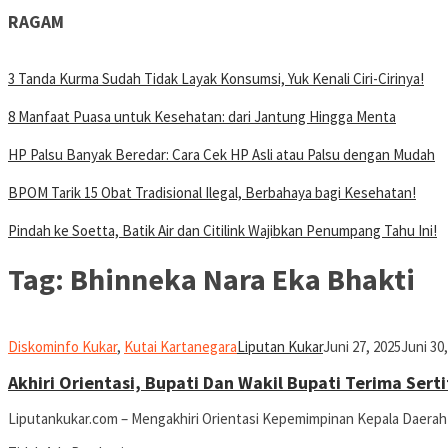
RAGAM
3 Tanda Kurma Sudah Tidak Layak Konsumsi, Yuk Kenali Ciri-Cirinya!
8 Manfaat Puasa untuk Kesehatan: dari Jantung Hingga Menta
HP Palsu Banyak Beredar: Cara Cek HP Asli atau Palsu dengan Mudah
BPOM Tarik 15 Obat Tradisional Ilegal, Berbahaya bagi Kesehatan!
Pindah ke Soetta, Batik Air dan Citilink Wajibkan Penumpang Tahu Ini!
Tag:
Bhinneka Nara Eka Bhakti
Diskominfo Kukar
,
Kutai Kartanegara
Liputan Kukar
Juni 27, 2025
Juni 30
Akhiri Orientasi, Bupati Dan Wakil Bupati Terima Sert
Liputankukar.com – Mengakhiri Orientasi Kepemimpinan Kepala Daerah 