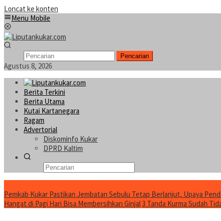
Loncat ke konten
Menu Mobile
Pencarian
Agustus 8, 2026
Berita Terkini
Berita Utama
Kutai Kartanegara
Ragam
Advertorial
Diskominfo Kukar
DPRD Kaltim
Konten Spesial
Pemkab Kukar Pastikan Jembatan Sebulu Tetap Berlanjut, Upaya Pend
Hangat di Pagi Hari Bisa Membersihkan Ginjal
3 Tanda Kurma Sudah Tidak