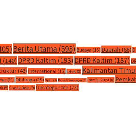
Berita Utama
(593)
405)
Daerah
(68)
Budaya
(15)
D
DPRD Kaltim
(193)
DPRD Kaltim
(187)
M
(140)
DP
Kalimantan Timu
truktur
(43)
International
(15)
Iptek
(8)
Pemkab
Olahraga
(19)
ews
(11)
Pemilu 2024
(8)
Opini
(2)
Pajak & Keuangan
(2)
Uncategorized
(23)
Speak Bola
(9)
ok
(5)