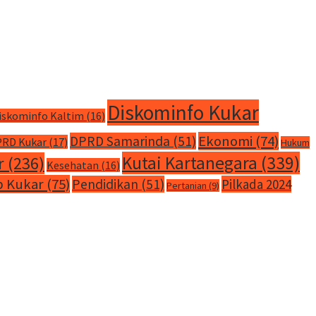
Diskominfo Kukar
iskominfo Kaltim
(16)
Ekonomi
(74)
DPRD Samarinda
(51)
RD Kukar
(17)
Hukum
Kutai Kartanegara
(339)
r
(236)
Kesehatan
(16)
 Kukar
(75)
Pendidikan
(51)
Pilkada 2024
Pertanian
(9)