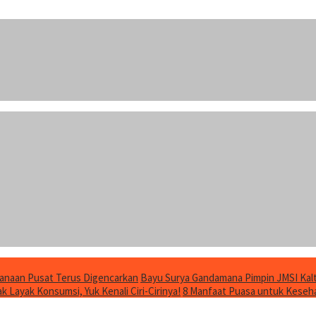
anaan Pusat Terus Digencarkan
Bayu Surya Gandamana Pimpin JMSI Kalt
 Layak Konsumsi, Yuk Kenali Ciri-Cirinya!
8 Manfaat Puasa untuk Keseha