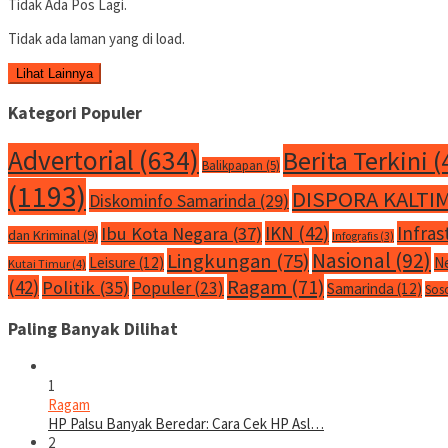
Tidak Ada Pos Lagi.
Tidak ada laman yang di load.
Lihat Lainnya
Kategori Populer
Advertorial
(634)
Berita Terkini
(
Balikpapan
(5)
(1193)
DISPORA KALTI
Diskominfo Samarinda
(29)
IKN
(42)
Infras
Ibu Kota Negara
(37)
dan Kriminal
(9)
Infografis
(3)
Nasional
(92)
Lingkungan
(75)
Leisure
(12)
N
Kutai Timur
(4)
Ragam
(71)
(42)
Politik
(35)
Populer
(23)
Samarinda
(12)
Sos
Paling Banyak Dilihat
1
Ragam
HP Palsu Banyak Beredar: Cara Cek HP Asl…
2