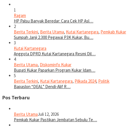
1
Ragam
HP Palsu Banyak Beredar: Cara Cek HP Asl…
2
Berita Terkini
,
Berita Utama
,
Kutai Kartanegara
,
Pemkab Kukar
Sumpah Janji 2.300 Pegawai P3K Kukar, Bu…
3
Kutai Kartanegara
Anggota DPRD Kutai Kartanegara Resmi Dil…
4
Berita Utama
,
Diskominfo Kukar
Bupati Kukar Paparkan Program Kukar Idam…
5
Berita Terkini
,
Kutai Kartanegara
,
Pilkada 2024
,
Politik
Bapaslon “DEAL” Dendi-Alif R…
Pos Terbaru
Berita Utama
Juli 12, 2026
Pemkab Kukar Pastikan Jembatan Sebulu Te…