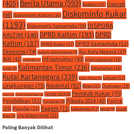
Berita Utama
(593)
(405)
Daerah
Budaya
(15)
Diskominfo Kukar
(68)
Diskominfo Kaltim
(16)
(1193)
DISPORA
Diskominfo Samarinda
(29)
DPRD Kaltim
(193)
DPRD
KALTIM
(140)
Kaltim
(187)
DPRD Samarinda
(51)
DPRD Kukar
(17)
Ekonomi
(74)
Ibu Kota Negara
(37)
Hukum dan Kriminal
(9)
IKN
(42)
Infrastruktur
(43)
International
(15)
Infografis
(3)
Kalimantan Timur
(236)
Kesehatan
(16)
Iptek
(8)
Kutai Kartanegara
(339)
Leisure
(12)
Kutai Timur
(4)
Nasional
(92)
Lingkungan
(75)
Olahraga
(19)
News
(11)
Pemkab Kukar
(75)
Pemilu 2024
(8)
Opini
(2)
Pajak & Keuangan
(2)
Pendidikan
(51)
Pilkada 2024
(42)
Politik
Pertanian
(9)
Ragam
(71)
(35)
Populer
(23)
Samarinda
(12)
Speak
Sosok
(5)
Uncategorized
(23)
Bola
(9)
Paling Banyak Dilihat