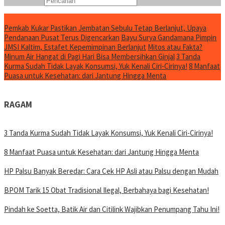
Konten Spesial
Pemkab Kukar Pastikan Jembatan Sebulu Tetap Berlanjut, Upaya
Pendanaan Pusat Terus Digencarkan
Bayu Surya Gandamana Pimpin
JMSI Kaltim, Estafet Kepemimpinan Berlanjut
Mitos atau Fakta?
Minum Air Hangat di Pagi Hari Bisa Membersihkan Ginjal
3 Tanda
Kurma Sudah Tidak Layak Konsumsi, Yuk Kenali Ciri-Cirinya!
8 Manfaat
Puasa untuk Kesehatan: dari Jantung Hingga Menta
RAGAM
3 Tanda Kurma Sudah Tidak Layak Konsumsi, Yuk Kenali Ciri-Cirinya!
8 Manfaat Puasa untuk Kesehatan: dari Jantung Hingga Menta
HP Palsu Banyak Beredar: Cara Cek HP Asli atau Palsu dengan Mudah
BPOM Tarik 15 Obat Tradisional Ilegal, Berbahaya bagi Kesehatan!
Pindah ke Soetta, Batik Air dan Citilink Wajibkan Penumpang Tahu Ini!