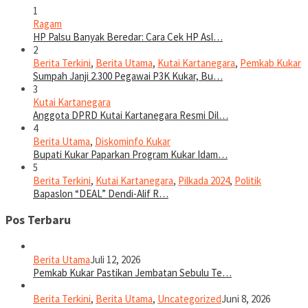
1
Ragam
HP Palsu Banyak Beredar: Cara Cek HP Asl…
2
Berita Terkini
,
Berita Utama
,
Kutai Kartanegara
,
Pemkab Kukar
Sumpah Janji 2.300 Pegawai P3K Kukar, Bu…
3
Kutai Kartanegara
Anggota DPRD Kutai Kartanegara Resmi Dil…
4
Berita Utama
,
Diskominfo Kukar
Bupati Kukar Paparkan Program Kukar Idam…
5
Berita Terkini
,
Kutai Kartanegara
,
Pilkada 2024
,
Politik
Bapaslon “DEAL” Dendi-Alif R…
Pos Terbaru
Berita Utama
Juli 12, 2026
Pemkab Kukar Pastikan Jembatan Sebulu Te…
Berita Terkini
,
Berita Utama
,
Uncategorized
Juni 8, 2026