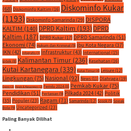
Diskominfo Kukar
(68)
Diskominfo Kaltim
(16)
(1193)
DISPORA
Diskominfo Samarinda
(29)
DPRD Kaltim
(193)
DPRD
KALTIM
(140)
Kaltim
(187)
DPRD Samarinda
(51)
DPRD Kukar
(17)
Ekonomi
(74)
Ibu Kota Negara
(37)
Hukum dan Kriminal
(9)
IKN
(42)
Infrastruktur
(43)
International
(15)
Infografis
(3)
Kalimantan Timur
(236)
Kesehatan
(16)
Iptek
(8)
Kutai Kartanegara
(339)
Leisure
(12)
Kutai Timur
(4)
Nasional
(92)
Lingkungan
(75)
Olahraga
(19)
News
(11)
Pemkab Kukar
(75)
Pemilu 2024
(8)
Opini
(2)
Pajak & Keuangan
(2)
Pendidikan
(51)
Pilkada 2024
(42)
Politik
Pertanian
(9)
Ragam
(71)
(35)
Populer
(23)
Samarinda
(12)
Speak
Sosok
(5)
Uncategorized
(23)
Bola
(9)
Paling Banyak Dilihat