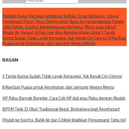
Konten Spesial
Pemkab Kukar Pastikan Jembatan Sebulu Tetap Berlanjut, Upaya
Pendanaan Pusat Terus Digencarkan
Bayu Surya Gandamana Pimpin
JMSI Kaltim, Estafet Kepemimpinan Berlanjut
Mitos atau Fakta?
Minum Air Hangat di Pagi Hari Bisa Membersihkan Ginjal
3 Tanda
Kurma Sudah Tidak Layak Konsumsi, Yuk Kenali Ciri-Cirinya!
8 Manfaat
Puasa untuk Kesehatan: dari Jantung Hingga Menta
RAGAM
3 Tanda Kurma Sudah Tidak Layak Konsumsi, Yuk Kenali Ciri-Cirinya!
8 Manfaat Puasa untuk Kesehatan: dari Jantung Hingga Menta
HP Palsu Banyak Beredar: Cara Cek HP Asli atau Palsu dengan Mudah
BPOM Tarik 15 Obat Tradisional Ilegal, Berbahaya bagi Kesehatan!
Pindah ke Soetta, Batik Air dan Citilink Wajibkan Penumpang Tahu Ini!