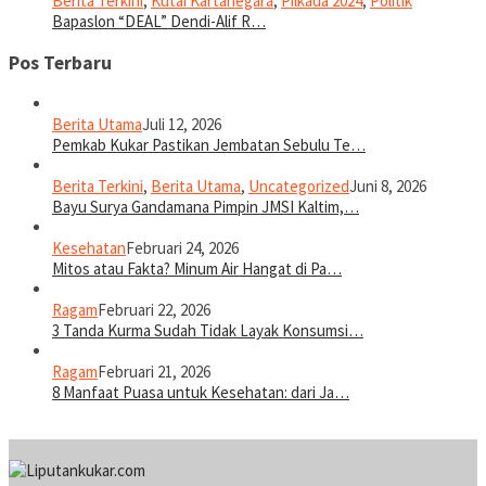
Berita Terkini
,
Kutai Kartanegara
,
Pilkada 2024
,
Politik
Bapaslon “DEAL” Dendi-Alif R…
Pos Terbaru
Berita Utama
Juli 12, 2026
Pemkab Kukar Pastikan Jembatan Sebulu Te…
Berita Terkini
,
Berita Utama
,
Uncategorized
Juni 8, 2026
Bayu Surya Gandamana Pimpin JMSI Kaltim,…
Kesehatan
Februari 24, 2026
Mitos atau Fakta? Minum Air Hangat di Pa…
Ragam
Februari 22, 2026
3 Tanda Kurma Sudah Tidak Layak Konsumsi…
Ragam
Februari 21, 2026
8 Manfaat Puasa untuk Kesehatan: dari Ja…