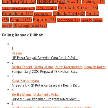
Nasional
(92)
Lingkungan
(75)
Olahraga
(19)
News
(11)
Pemkab Kukar
(75)
Pemilu 2024
(8)
Opini
(2)
Pajak & Keuangan
(2)
Pendidikan
(51)
Pilkada 2024
(42)
Politik
Pertanian
(9)
Ragam
(71)
(35)
Populer
(23)
Samarinda
(12)
Speak
Sosok
(5)
Uncategorized
(23)
Bola
(9)
Paling Banyak Dilihat
1
Ragam
HP Palsu Banyak Beredar: Cara Cek HP Asl…
2
Berita Terkini
,
Berita Utama
,
Kutai Kartanegara
,
Pemkab Kukar
Sumpah Janji 2.300 Pegawai P3K Kukar, Bu…
3
Kutai Kartanegara
Anggota DPRD Kutai Kartanegara Resmi Dil…
4
Berita Utama
,
Diskominfo Kukar
Bupati Kukar Paparkan Program Kukar Idam…
5