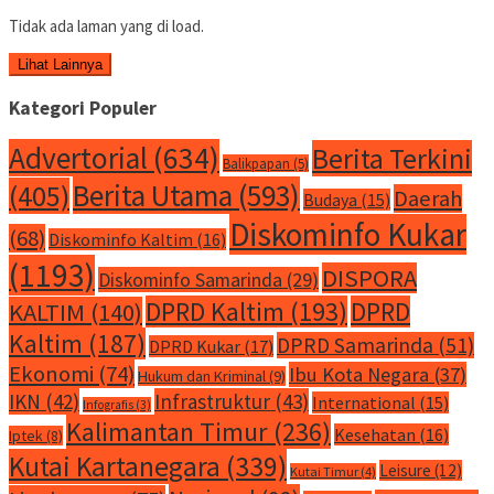
Tidak ada laman yang di load.
Lihat Lainnya
Kategori Populer
Advertorial
(634)
Berita Terkini
Balikpapan
(5)
Berita Utama
(593)
(405)
Daerah
Budaya
(15)
Diskominfo Kukar
(68)
Diskominfo Kaltim
(16)
(1193)
DISPORA
Diskominfo Samarinda
(29)
DPRD Kaltim
(193)
DPRD
KALTIM
(140)
Kaltim
(187)
DPRD Samarinda
(51)
DPRD Kukar
(17)
Ekonomi
(74)
Ibu Kota Negara
(37)
Hukum dan Kriminal
(9)
IKN
(42)
Infrastruktur
(43)
International
(15)
Infografis
(3)
Kalimantan Timur
(236)
Kesehatan
(16)
Iptek
(8)
Kutai Kartanegara
(339)
Leisure
(12)
Kutai Timur
(4)