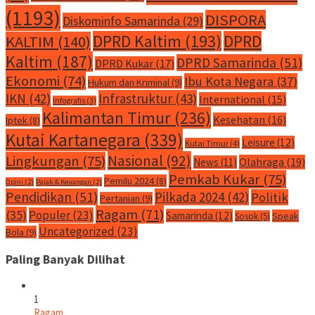
(1193)
DISPORA
Diskominfo Samarinda
(29)
DPRD Kaltim
(193)
DPRD
KALTIM
(140)
Kaltim
(187)
DPRD Samarinda
(51)
DPRD Kukar
(17)
Ekonomi
(74)
Ibu Kota Negara
(37)
Hukum dan Kriminal
(9)
IKN
(42)
Infrastruktur
(43)
International
(15)
Infografis
(3)
Kalimantan Timur
(236)
Kesehatan
(16)
Iptek
(8)
Kutai Kartanegara
(339)
Leisure
(12)
Kutai Timur
(4)
Nasional
(92)
Lingkungan
(75)
Olahraga
(19)
News
(11)
Pemkab Kukar
(75)
Pemilu 2024
(8)
Opini
(2)
Pajak & Keuangan
(2)
Pendidikan
(51)
Pilkada 2024
(42)
Politik
Pertanian
(9)
Ragam
(71)
(35)
Populer
(23)
Samarinda
(12)
Speak
Sosok
(5)
Uncategorized
(23)
Bola
(9)
Paling Banyak Dilihat
1
Ragam