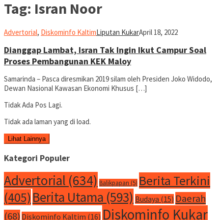
Tag:
Isran Noor
Advertorial
,
Diskominfo Kaltim
Liputan Kukar
April 18, 2022
Dianggap Lambat, Isran Tak Ingin Ikut Campur Soal
Proses Pembangunan KEK Maloy
Samarinda – Pasca diresmikan 2019 silam oleh Presiden Joko Widodo,
Dewan Nasional Kawasan Ekonomi Khusus […]
Tidak Ada Pos Lagi.
Tidak ada laman yang di load.
Lihat Lainnya
Kategori Populer
Advertorial
(634)
Berita Terkini
Balikpapan
(5)
Berita Utama
(593)
(405)
Daerah
Budaya
(15)
Diskominfo Kukar
(68)
Diskominfo Kaltim
(16)