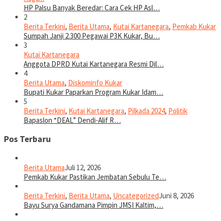
HP Palsu Banyak Beredar: Cara Cek HP Asl…
2
Berita Terkini
,
Berita Utama
,
Kutai Kartanegara
,
Pemkab Kukar
Sumpah Janji 2.300 Pegawai P3K Kukar, Bu…
3
Kutai Kartanegara
Anggota DPRD Kutai Kartanegara Resmi Dil…
4
Berita Utama
,
Diskominfo Kukar
Bupati Kukar Paparkan Program Kukar Idam…
5
Berita Terkini
,
Kutai Kartanegara
,
Pilkada 2024
,
Politik
Bapaslon “DEAL” Dendi-Alif R…
Pos Terbaru
Berita Utama
Juli 12, 2026
Pemkab Kukar Pastikan Jembatan Sebulu Te…
Berita Terkini
,
Berita Utama
,
Uncategorized
Juni 8, 2026
Bayu Surya Gandamana Pimpin JMSI Kaltim,…