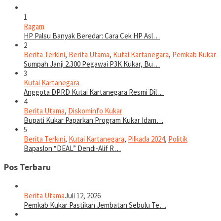
1
Ragam
HP Palsu Banyak Beredar: Cara Cek HP Asl…
2
Berita Terkini
,
Berita Utama
,
Kutai Kartanegara
,
Pemkab Kukar
Sumpah Janji 2.300 Pegawai P3K Kukar, Bu…
3
Kutai Kartanegara
Anggota DPRD Kutai Kartanegara Resmi Dil…
4
Berita Utama
,
Diskominfo Kukar
Bupati Kukar Paparkan Program Kukar Idam…
5
Berita Terkini
,
Kutai Kartanegara
,
Pilkada 2024
,
Politik
Bapaslon “DEAL” Dendi-Alif R…
Pos Terbaru
Berita Utama
Juli 12, 2026
Pemkab Kukar Pastikan Jembatan Sebulu Te…