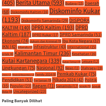
Berita Utama
(593)
(405)
Daerah
Budaya
(15)
Diskominfo Kukar
(68)
Diskominfo Kaltim
(16)
(1193)
DISPORA
Diskominfo Samarinda
(29)
DPRD Kaltim
(193)
DPRD
KALTIM
(140)
Kaltim
(187)
DPRD Samarinda
(51)
DPRD Kukar
(17)
Ekonomi
(74)
Ibu Kota Negara
(37)
Hukum dan Kriminal
(9)
IKN
(42)
Infrastruktur
(43)
International
(15)
Infografis
(3)
Kalimantan Timur
(236)
Kesehatan
(16)
Iptek
(8)
Kutai Kartanegara
(339)
Leisure
(12)
Kutai Timur
(4)
Nasional
(92)
Lingkungan
(75)
Olahraga
(19)
News
(11)
Pemkab Kukar
(75)
Pemilu 2024
(8)
Opini
(2)
Pajak & Keuangan
(2)
Pendidikan
(51)
Pilkada 2024
(42)
Politik
Pertanian
(9)
Ragam
(71)
(35)
Populer
(23)
Samarinda
(12)
Speak
Sosok
(5)
Uncategorized
(23)
Bola
(9)
Paling Banyak Dilihat