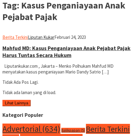
Tag:
Kasus Penganiayaan Anak
Pejabat Pajak
Berita Terkini
Liputan Kukar
Februari 24, 2023
Mahfud MD: Kasus Penganiayaan Anak Pejabat Pajak
Harus Tuntas Secara Hukum
Liputankukar.com , Jakarta – Menko Polhukam Mahfud MD
menyatakan kasus penganiayaan Mario Dandy Satrio […]
Tidak Ada Pos Lagi.
Tidak ada laman yang di load.
Lihat Lainnya
Kategori Populer
Advertorial
(634)
Berita Terkini
Balikpapan
(5)