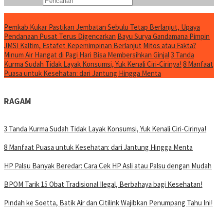
Konten Spesial
Pemkab Kukar Pastikan Jembatan Sebulu Tetap Berlanjut, Upaya
Pendanaan Pusat Terus Digencarkan
Bayu Surya Gandamana Pimpin
JMSI Kaltim, Estafet Kepemimpinan Berlanjut
Mitos atau Fakta?
Minum Air Hangat di Pagi Hari Bisa Membersihkan Ginjal
3 Tanda
Kurma Sudah Tidak Layak Konsumsi, Yuk Kenali Ciri-Cirinya!
8 Manfaat
Puasa untuk Kesehatan: dari Jantung Hingga Menta
RAGAM
3 Tanda Kurma Sudah Tidak Layak Konsumsi, Yuk Kenali Ciri-Cirinya!
8 Manfaat Puasa untuk Kesehatan: dari Jantung Hingga Menta
HP Palsu Banyak Beredar: Cara Cek HP Asli atau Palsu dengan Mudah
BPOM Tarik 15 Obat Tradisional Ilegal, Berbahaya bagi Kesehatan!
Pindah ke Soetta, Batik Air dan Citilink Wajibkan Penumpang Tahu Ini!