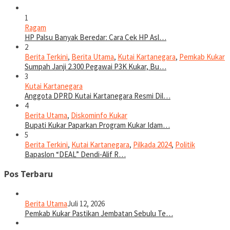
1
Ragam
HP Palsu Banyak Beredar: Cara Cek HP Asl…
2
Berita Terkini
,
Berita Utama
,
Kutai Kartanegara
,
Pemkab Kukar
Sumpah Janji 2.300 Pegawai P3K Kukar, Bu…
3
Kutai Kartanegara
Anggota DPRD Kutai Kartanegara Resmi Dil…
4
Berita Utama
,
Diskominfo Kukar
Bupati Kukar Paparkan Program Kukar Idam…
5
Berita Terkini
,
Kutai Kartanegara
,
Pilkada 2024
,
Politik
Bapaslon “DEAL” Dendi-Alif R…
Pos Terbaru
Berita Utama
Juli 12, 2026
Pemkab Kukar Pastikan Jembatan Sebulu Te…