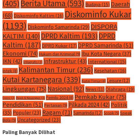
Berita Utama
(593)
(405)
Daerah
Budaya
(15)
Diskominfo Kukar
(68)
Diskominfo Kaltim
(16)
(1193)
DISPORA
Diskominfo Samarinda
(29)
DPRD Kaltim
(193)
DPRD
KALTIM
(140)
Kaltim
(187)
DPRD Samarinda
(51)
DPRD Kukar
(17)
Ekonomi
(74)
Ibu Kota Negara
(37)
Hukum dan Kriminal
(9)
IKN
(42)
Infrastruktur
(43)
International
(15)
Infografis
(3)
Kalimantan Timur
(236)
Kesehatan
(16)
Iptek
(8)
Kutai Kartanegara
(339)
Leisure
(12)
Kutai Timur
(4)
Nasional
(92)
Lingkungan
(75)
Olahraga
(19)
News
(11)
Pemkab Kukar
(75)
Pemilu 2024
(8)
Opini
(2)
Pajak & Keuangan
(2)
Pendidikan
(51)
Pilkada 2024
(42)
Politik
Pertanian
(9)
Ragam
(71)
(35)
Populer
(23)
Samarinda
(12)
Speak
Sosok
(5)
Uncategorized
(23)
Bola
(9)
Paling Banyak Dilihat