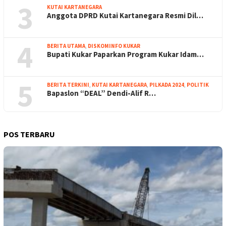
3
KUTAI KARTANEGARA
Anggota DPRD Kutai Kartanegara Resmi Dil…
4
BERITA UTAMA
,
DISKOMINFO KUKAR
Bupati Kukar Paparkan Program Kukar Idam…
5
BERITA TERKINI
,
KUTAI KARTANEGARA
,
PILKADA 2024
,
POLITIK
Bapaslon “DEAL” Dendi-Alif R…
POS TERBARU