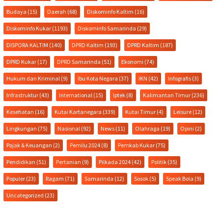
Budaya
(15)
Daerah
(68)
Diskominfo Kaltim
(16)
Diskominfo Kukar
(1193)
Diskominfo Samarinda
(29)
DISPORA KALTIM
(140)
DPRD Kaltim
(193)
DPRD Kaltim
(187)
DPRD Kukar
(17)
DPRD Samarinda
(51)
Ekonomi
(74)
Hukum dan Kriminal
(9)
Ibu Kota Negara
(37)
IKN
(42)
Infografis
(3)
Infrastruktur
(43)
International
(15)
Iptek
(8)
Kalimantan Timur
(236)
Kesehatan
(16)
Kutai Kartanegara
(339)
Kutai Timur
(4)
Leisure
(12)
Lingkungan
(75)
Nasional
(92)
News
(11)
Olahraga
(19)
Opini
(2)
Pajak & Keuangan
(2)
Pemilu 2024
(8)
Pemkab Kukar
(75)
Pendidikan
(51)
Pertanian
(9)
Pilkada 2024
(42)
Politik
(35)
Populer
(23)
Ragam
(71)
Samarinda
(12)
Sosok
(5)
Speak Bola
(9)
Uncategorized
(23)