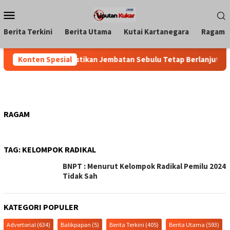
Loncat
Menu
ke
Mobile
konten
Berita Terkini
Berita Utama
Kutai Kartanegara
Ragam
emkab Kukar Pastikan Jembatan Sebulu Tetap Berlanjut, Upaya 
Konten Spesial
RAGAM
TAG:
KELOMPOK RADIKAL
BNPT : Menurut Kelompok Radikal Pemilu 2024
Tidak Sah
KATEGORI POPULER
Advertorial
(634)
Balikpapan
(5)
Berita Terkini
(405)
Berita Utama
(593)