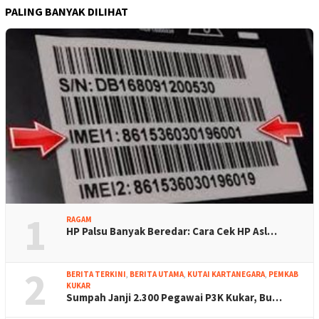
PALING BANYAK DILIHAT
1
RAGAM
HP Palsu Banyak Beredar: Cara Cek HP Asl…
2
BERITA TERKINI
,
BERITA UTAMA
,
KUTAI KARTANEGARA
,
PEMKAB
KUKAR
Sumpah Janji 2.300 Pegawai P3K Kukar, Bu…