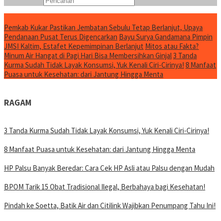
Konten Spesial
Pemkab Kukar Pastikan Jembatan Sebulu Tetap Berlanjut, Upaya
Pendanaan Pusat Terus Digencarkan
Bayu Surya Gandamana Pimpin
JMSI Kaltim, Estafet Kepemimpinan Berlanjut
Mitos atau Fakta?
Minum Air Hangat di Pagi Hari Bisa Membersihkan Ginjal
3 Tanda
Kurma Sudah Tidak Layak Konsumsi, Yuk Kenali Ciri-Cirinya!
8 Manfaat
Puasa untuk Kesehatan: dari Jantung Hingga Menta
RAGAM
3 Tanda Kurma Sudah Tidak Layak Konsumsi, Yuk Kenali Ciri-Cirinya!
8 Manfaat Puasa untuk Kesehatan: dari Jantung Hingga Menta
HP Palsu Banyak Beredar: Cara Cek HP Asli atau Palsu dengan Mudah
BPOM Tarik 15 Obat Tradisional Ilegal, Berbahaya bagi Kesehatan!
Pindah ke Soetta, Batik Air dan Citilink Wajibkan Penumpang Tahu Ini!