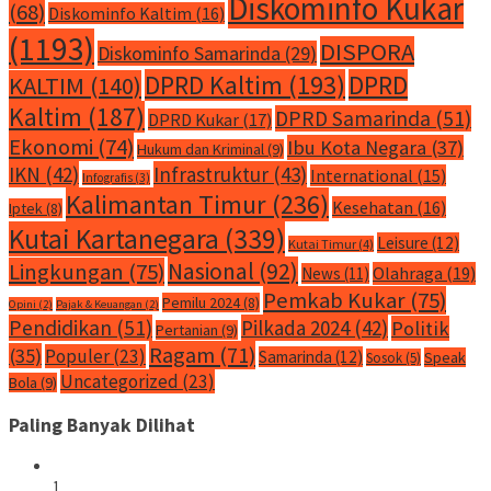
Diskominfo Kukar
(68)
Diskominfo Kaltim
(16)
(1193)
DISPORA
Diskominfo Samarinda
(29)
DPRD Kaltim
(193)
DPRD
KALTIM
(140)
Kaltim
(187)
DPRD Samarinda
(51)
DPRD Kukar
(17)
Ekonomi
(74)
Ibu Kota Negara
(37)
Hukum dan Kriminal
(9)
IKN
(42)
Infrastruktur
(43)
International
(15)
Infografis
(3)
Kalimantan Timur
(236)
Kesehatan
(16)
Iptek
(8)
Kutai Kartanegara
(339)
Leisure
(12)
Kutai Timur
(4)
Nasional
(92)
Lingkungan
(75)
Olahraga
(19)
News
(11)
Pemkab Kukar
(75)
Pemilu 2024
(8)
Opini
(2)
Pajak & Keuangan
(2)
Pendidikan
(51)
Pilkada 2024
(42)
Politik
Pertanian
(9)
Ragam
(71)
(35)
Populer
(23)
Samarinda
(12)
Speak
Sosok
(5)
Uncategorized
(23)
Bola
(9)
Paling Banyak Dilihat
1