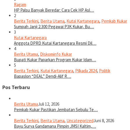
Ragam
HP Palsu Banyak Beredar: Cara Cek HP Asl…
2
Berita Terkini
,
Berita Utama
,
Kutai Kartanegara
,
Pemkab Kukar
Sumpah Janji 2.300 Pegawai P3K Kukar, Bu…
3
Kutai Kartanegara
Anggota DPRD Kutai Kartanegara Resmi Dil…
4
Berita Utama
,
Diskominfo Kukar
Bupati Kukar Paparkan Program Kukar Idam…
5
Berita Terkini
,
Kutai Kartanegara
,
Pilkada 2024
,
Politik
Bapaslon “DEAL” Dendi-Alif R…
Pos Terbaru
Berita Utama
Juli 12, 2026
Pemkab Kukar Pastikan Jembatan Sebulu Te…
Berita Terkini
,
Berita Utama
,
Uncategorized
Juni 8, 2026
Bayu Surya Gandamana Pimpin JMSI Kaltim,…