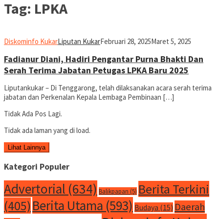
Tag:
LPKA
Diskominfo Kukar
Liputan Kukar
Februari 28, 2025
Maret 5, 2025
Fadianur Diani, Hadiri Pengantar Purna Bhakti Dan
Serah Terima Jabatan Petugas LPKA Baru 2025
Liputankukar – Di Tenggarong, telah dilaksanakan acara serah terima
jabatan dan Perkenalan Kepala Lembaga Pembinaan […]
Tidak Ada Pos Lagi.
Tidak ada laman yang di load.
Lihat Lainnya
Kategori Populer
Advertorial
(634)
Berita Terkini
Balikpapan
(5)
Berita Utama
(593)
(405)
Daerah
Budaya
(15)