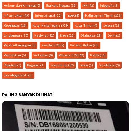
Hukum dan Kriminal
(9)
Ibu Kota Negara
(37)
IKN
(42)
Infografis
(3)
Infrastruktur
(43)
International
(15)
Iptek
(8)
Kalimantan Timur
(236)
Kesehatan
(16)
Kutai Kartanegara
(339)
Kutai Timur
(4)
Leisure
(12)
Lingkungan
(75)
Nasional
(92)
News
(11)
Olahraga
(19)
Opini
(2)
Pajak & Keuangan
(2)
Pemilu 2024
(8)
Pemkab Kukar
(75)
Pendidikan
(51)
Pertanian
(9)
Pilkada 2024
(42)
Politik
(35)
Populer
(23)
Ragam
(71)
Samarinda
(12)
Sosok
(5)
Speak Bola
(9)
Uncategorized
(23)
PALING BANYAK DILIHAT