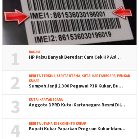
1
RAGAM
HP Palsu Banyak Beredar: Cara Cek HP Asl…
2
BERITA TERKINI
,
BERITA UTAMA
,
KUTAI KARTANEGARA
,
PEMKAB
KUKAR
Sumpah Janji 2.300 Pegawai P3K Kukar, Bu…
3
KUTAI KARTANEGARA
Anggota DPRD Kutai Kartanegara Resmi Dil…
4
BERITA UTAMA
,
DISKOMINFO KUKAR
Bupati Kukar Paparkan Program Kukar Idam…