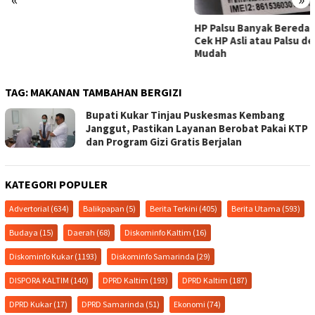
HP Palsu Banyak Beredar: Cara
Cek HP Asli atau Palsu dengan
Mudah
TAG:
MAKANAN TAMBAHAN BERGIZI
Bupati Kukar Tinjau Puskesmas Kembang
Janggut, Pastikan Layanan Berobat Pakai KTP
dan Program Gizi Gratis Berjalan
KATEGORI POPULER
Advertorial
(634)
Balikpapan
(5)
Berita Terkini
(405)
Berita Utama
(593)
Budaya
(15)
Daerah
(68)
Diskominfo Kaltim
(16)
Diskominfo Kukar
(1193)
Diskominfo Samarinda
(29)
DISPORA KALTIM
(140)
DPRD Kaltim
(193)
DPRD Kaltim
(187)
DPRD Kukar
(17)
DPRD Samarinda
(51)
Ekonomi
(74)