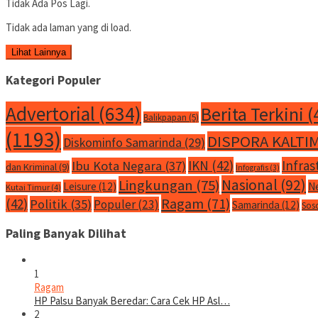
Tidak Ada Pos Lagi.
Tidak ada laman yang di load.
Lihat Lainnya
Kategori Populer
Advertorial
(634)
Berita Terkini
(
Balikpapan
(5)
(1193)
DISPORA KALTI
Diskominfo Samarinda
(29)
IKN
(42)
Infras
Ibu Kota Negara
(37)
dan Kriminal
(9)
Infografis
(3)
Nasional
(92)
Lingkungan
(75)
Leisure
(12)
N
Kutai Timur
(4)
Ragam
(71)
(42)
Politik
(35)
Populer
(23)
Samarinda
(12)
Sos
Paling Banyak Dilihat
1
Ragam
HP Palsu Banyak Beredar: Cara Cek HP Asl…
2