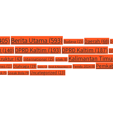
Berita Utama
(593)
405)
Daerah
(68)
Budaya
(15)
D
DPRD Kaltim
(193)
DPRD Kaltim
(187)
M
(140)
DP
Kalimantan Timu
truktur
(43)
International
(15)
Iptek
(8)
Pemkab
Olahraga
(19)
ews
(11)
Pemilu 2024
(8)
Opini
(2)
Pajak & Keuangan
(2)
Uncategorized
(23)
Speak Bola
(9)
ok
(5)