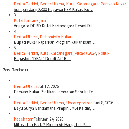
Berita Terkini
,
Berita Utama
,
Kutai Kartanegara
,
Pemkab Kukar
Sumpah Janji 2.300 Pegawai P3K Kukar, Bu…
3
Kutai Kartanegara
Anggota DPRD Kutai Kartanegara Resmi Dil…
4
Berita Utama
,
Diskominfo Kukar
Bupati Kukar Paparkan Program Kukar Idam…
5
Berita Terkini
,
Kutai Kartanegara
,
Pilkada 2024
,
Politik
Bapaslon “DEAL” Dendi-Alif R…
Pos Terbaru
Berita Utama
Juli 12, 2026
Pemkab Kukar Pastikan Jembatan Sebulu Te…
Berita Terkini
,
Berita Utama
,
Uncategorized
Juni 8, 2026
Bayu Surya Gandamana Pimpin JMSI Kaltim,…
Kesehatan
Februari 24, 2026
Mitos atau Fakta? Minum Air Hangat di Pa…