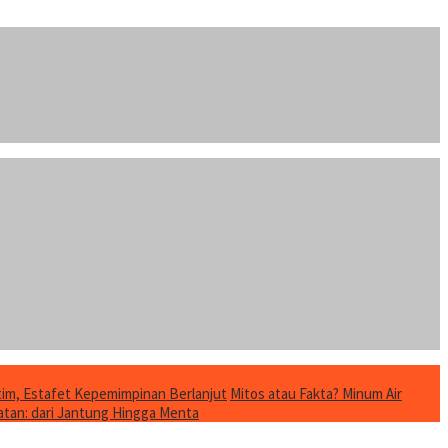
im, Estafet Kepemimpinan Berlanjut
Mitos atau Fakta? Minum Air
tan: dari Jantung Hingga Menta