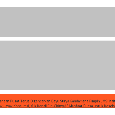
anaan Pusat Terus Digencarkan
Bayu Surya Gandamana Pimpin JMSI Kalt
 Layak Konsumsi, Yuk Kenali Ciri-Cirinya!
8 Manfaat Puasa untuk Keseha