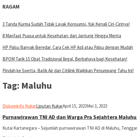
RAGAM
3 Tanda Kurma Sudah Tidak Layak Konsumsi, Yuk Kenali Ciri-Cirinya!
8 Manfaat Puasa untuk Kesehatan: dari Jantung Hingga Menta
HP Palsu Banyak Beredar: Cara Cek HP Asli atau Palsu dengan Mudah
BPOM Tarik 15 Obat Tradisional Ilegal, Berbahaya bagi Kesehatan!
Pindah ke Soetta, Batik Air dan Citilink Wajibkan Penumpang Tahu Ini!
Tag:
Maluhu
Diskominfo Kukar
Liputan Kukar
April 15, 2023
Mei 3, 2023
Purnawirawan TNI AD dan Warga Pra Sejahtera Maluhu
Kutai Kartanegara – Sejumlah purnawirawan TNI AD di Maluhu, Tenggar