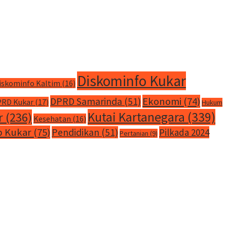
Diskominfo Kukar
iskominfo Kaltim
(16)
Ekonomi
(74)
DPRD Samarinda
(51)
RD Kukar
(17)
Hukum
Kutai Kartanegara
(339)
r
(236)
Kesehatan
(16)
 Kukar
(75)
Pendidikan
(51)
Pilkada 2024
Pertanian
(9)