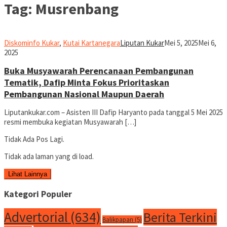
Tag:
Musrenbang
Diskominfo Kukar
,
Kutai Kartanegara
Liputan Kukar
Mei 5, 2025
Mei 6,
2025
Buka Musyawarah Perencanaan Pembangunan
Tematik, Dafip Minta Fokus Prioritaskan
Pembangunan Nasional Maupun Daerah
Liputankukar.com – Asisten III Dafip Haryanto pada tanggal 5 Mei 2025
resmi membuka kegiatan Musyawarah […]
Tidak Ada Pos Lagi.
Tidak ada laman yang di load.
Lihat Lainnya
Kategori Populer
Advertorial
(634)
Berita Terkini
Balikpapan
(5)