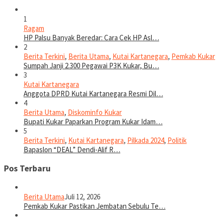
1
Ragam
HP Palsu Banyak Beredar: Cara Cek HP Asl…
2
Berita Terkini
,
Berita Utama
,
Kutai Kartanegara
,
Pemkab Kukar
Sumpah Janji 2.300 Pegawai P3K Kukar, Bu…
3
Kutai Kartanegara
Anggota DPRD Kutai Kartanegara Resmi Dil…
4
Berita Utama
,
Diskominfo Kukar
Bupati Kukar Paparkan Program Kukar Idam…
5
Berita Terkini
,
Kutai Kartanegara
,
Pilkada 2024
,
Politik
Bapaslon “DEAL” Dendi-Alif R…
Pos Terbaru
Berita Utama
Juli 12, 2026
Pemkab Kukar Pastikan Jembatan Sebulu Te…