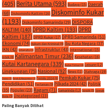
Berita Utama
(593)
(405)
Daerah
Budaya
(15)
Diskominfo Kukar
(68)
Diskominfo Kaltim
(16)
(1193)
DISPORA
Diskominfo Samarinda
(29)
DPRD Kaltim
(193)
DPRD
KALTIM
(140)
Kaltim
(187)
DPRD Samarinda
(51)
DPRD Kukar
(17)
Ekonomi
(74)
Ibu Kota Negara
(37)
Hukum dan Kriminal
(9)
IKN
(42)
Infrastruktur
(43)
International
(15)
Infografis
(3)
Kalimantan Timur
(236)
Kesehatan
(16)
Iptek
(8)
Kutai Kartanegara
(339)
Leisure
(12)
Kutai Timur
(4)
Nasional
(92)
Lingkungan
(75)
Olahraga
(19)
News
(11)
Pemkab Kukar
(75)
Pemilu 2024
(8)
Opini
(2)
Pajak & Keuangan
(2)
Pendidikan
(51)
Pilkada 2024
(42)
Politik
Pertanian
(9)
Ragam
(71)
(35)
Populer
(23)
Samarinda
(12)
Speak
Sosok
(5)
Uncategorized
(23)
Bola
(9)
Paling Banyak Dilihat