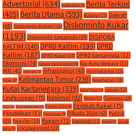
Advertorial
(634)
Berita Terkini
Balikpapan
(5)
Berita Utama
(593)
(405)
Daerah
Budaya
(15)
Diskominfo Kukar
(68)
Diskominfo Kaltim
(16)
(1193)
DISPORA
Diskominfo Samarinda
(29)
DPRD Kaltim
(193)
DPRD
KALTIM
(140)
Kaltim
(187)
DPRD Samarinda
(51)
DPRD Kukar
(17)
Ekonomi
(74)
Ibu Kota Negara
(37)
Hukum dan Kriminal
(9)
IKN
(42)
Infrastruktur
(43)
International
(15)
Infografis
(3)
Kalimantan Timur
(236)
Kesehatan
(16)
Iptek
(8)
Kutai Kartanegara
(339)
Leisure
(12)
Kutai Timur
(4)
Nasional
(92)
Lingkungan
(75)
Olahraga
(19)
News
(11)
Pemkab Kukar
(75)
Pemilu 2024
(8)
Opini
(2)
Pajak & Keuangan
(2)
Pendidikan
(51)
Pilkada 2024
(42)
Politik
Pertanian
(9)
Ragam
(71)
(35)
Populer
(23)
Samarinda
(12)
Speak
Sosok
(5)
Uncategorized
(23)
Bola
(9)