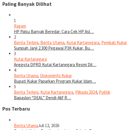
Paling Banyak Dilihat
1
Ragam
HP Palsu Banyak Beredar: Cara Cek HP Asl…
2
Berita Terkini
,
Berita Utama
,
Kutai Kartanegara
,
Pemkab Kukar
Sumpah Janji 2.300 Pegawai P3K Kukar, Bu…
3
Kutai Kartanegara
Anggota DPRD Kutai Kartanegara Resmi Dil…
4
Berita Utama
,
Diskominfo Kukar
Bupati Kukar Paparkan Program Kukar Idam…
5
Berita Terkini
,
Kutai Kartanegara
,
Pilkada 2024
,
Politik
Bapaslon “DEAL” Dendi-Alif R…
Pos Terbaru
Berita Utama
Juli 12, 2026