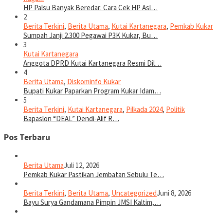
HP Palsu Banyak Beredar: Cara Cek HP Asl…
2
Berita Terkini
,
Berita Utama
,
Kutai Kartanegara
,
Pemkab Kukar
Sumpah Janji 2.300 Pegawai P3K Kukar, Bu…
3
Kutai Kartanegara
Anggota DPRD Kutai Kartanegara Resmi Dil…
4
Berita Utama
,
Diskominfo Kukar
Bupati Kukar Paparkan Program Kukar Idam…
5
Berita Terkini
,
Kutai Kartanegara
,
Pilkada 2024
,
Politik
Bapaslon “DEAL” Dendi-Alif R…
Pos Terbaru
Berita Utama
Juli 12, 2026
Pemkab Kukar Pastikan Jembatan Sebulu Te…
Berita Terkini
,
Berita Utama
,
Uncategorized
Juni 8, 2026
Bayu Surya Gandamana Pimpin JMSI Kaltim,…