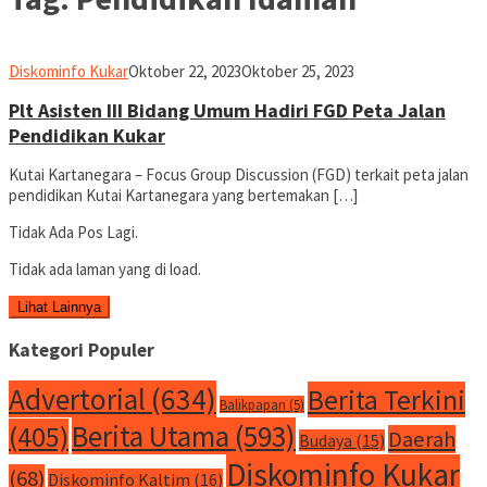
Liputan
Diskominfo Kukar
Oktober 22, 2023
Oktober 25, 2023
Kukar
Plt Asisten III Bidang Umum Hadiri FGD Peta Jalan
Pendidikan Kukar
Kutai Kartanegara – Focus Group Discussion (FGD) terkait peta jalan
pendidikan Kutai Kartanegara yang bertemakan […]
Tidak Ada Pos Lagi.
Tidak ada laman yang di load.
Lihat Lainnya
Kategori Populer
Advertorial
(634)
Berita Terkini
Balikpapan
(5)
Berita Utama
(593)
(405)
Daerah
Budaya
(15)
Diskominfo Kukar
(68)
Diskominfo Kaltim
(16)