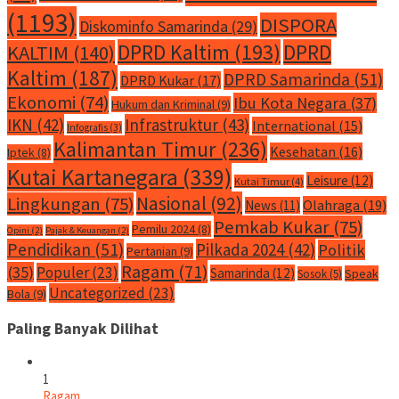
(1193)
DISPORA
Diskominfo Samarinda
(29)
DPRD Kaltim
(193)
DPRD
KALTIM
(140)
Kaltim
(187)
DPRD Samarinda
(51)
DPRD Kukar
(17)
Ekonomi
(74)
Ibu Kota Negara
(37)
Hukum dan Kriminal
(9)
IKN
(42)
Infrastruktur
(43)
International
(15)
Infografis
(3)
Kalimantan Timur
(236)
Kesehatan
(16)
Iptek
(8)
Kutai Kartanegara
(339)
Leisure
(12)
Kutai Timur
(4)
Nasional
(92)
Lingkungan
(75)
Olahraga
(19)
News
(11)
Pemkab Kukar
(75)
Pemilu 2024
(8)
Opini
(2)
Pajak & Keuangan
(2)
Pendidikan
(51)
Pilkada 2024
(42)
Politik
Pertanian
(9)
Ragam
(71)
(35)
Populer
(23)
Samarinda
(12)
Speak
Sosok
(5)
Uncategorized
(23)
Bola
(9)
Paling Banyak Dilihat
1
Ragam