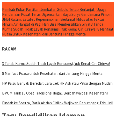
Konten Spesial
Pemkab Kukar Pastikan Jembatan Sebulu Tetap Berlanjut, Upaya
Pendanaan Pusat Terus Digencarkan
Bayu Surya Gandamana Pimpin
JMSI Kaltim, Estafet Kepemimpinan Berlanjut
Mitos atau Fakta?
Minum Air Hangat di Pagi Hari Bisa Membersihkan Ginjal
3 Tanda
Kurma Sudah Tidak Layak Konsumsi, Yuk Kenali Ciri-Cirinya!
8 Manfaat
Puasa untuk Kesehatan: dari Jantung Hingga Menta
RAGAM
3 Tanda Kurma Sudah Tidak Layak Konsumsi, Yuk Kenali Ciri-Cirinya!
8 Manfaat Puasa untuk Kesehatan: dari Jantung Hingga Menta
HP Palsu Banyak Beredar: Cara Cek HP Asli atau Palsu dengan Mudah
BPOM Tarik 15 Obat Tradisional Ilegal, Berbahaya bagi Kesehatan!
Pindah ke Soetta, Batik Air dan Citilink Wajibkan Penumpang Tahu Ini!
Tag:
Pendidikan Idaman