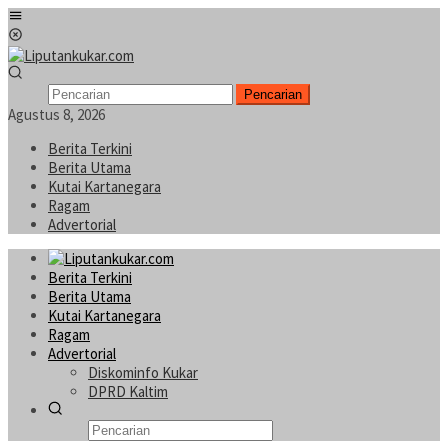
Loncat
Menu
ke
Mobile
konten
Pencarian
Agustus 8, 2026
Berita Terkini
Berita Utama
Kutai Kartanegara
Ragam
Advertorial
Berita Terkini
Berita Utama
Kutai Kartanegara
Ragam
Advertorial
Diskominfo Kukar
DPRD Kaltim