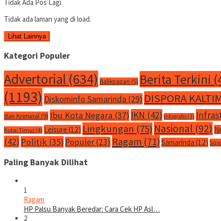
Tidak Ada Pos Lagi.
Tidak ada laman yang di load.
Lihat Lainnya
Kategori Populer
Advertorial
(634)
Berita Terkini
(
Balikpapan
(5)
(1193)
DISPORA KALTI
Diskominfo Samarinda
(29)
IKN
(42)
Infras
Ibu Kota Negara
(37)
dan Kriminal
(9)
Infografis
(3)
Nasional
(92)
Lingkungan
(75)
Leisure
(12)
N
Kutai Timur
(4)
Ragam
(71)
(42)
Politik
(35)
Populer
(23)
Samarinda
(12)
Sos
Paling Banyak Dilihat
1
Ragam
HP Palsu Banyak Beredar: Cara Cek HP Asl…
2