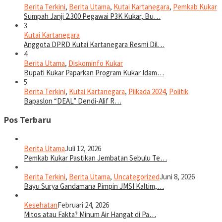
Berita Terkini
,
Berita Utama
,
Kutai Kartanegara
,
Pemkab Kukar
Sumpah Janji 2.300 Pegawai P3K Kukar, Bu…
3
Kutai Kartanegara
Anggota DPRD Kutai Kartanegara Resmi Dil…
4
Berita Utama
,
Diskominfo Kukar
Bupati Kukar Paparkan Program Kukar Idam…
5
Berita Terkini
,
Kutai Kartanegara
,
Pilkada 2024
,
Politik
Bapaslon “DEAL” Dendi-Alif R…
Pos Terbaru
Berita Utama
Juli 12, 2026
Pemkab Kukar Pastikan Jembatan Sebulu Te…
Berita Terkini
,
Berita Utama
,
Uncategorized
Juni 8, 2026
Bayu Surya Gandamana Pimpin JMSI Kaltim,…
Kesehatan
Februari 24, 2026
Mitos atau Fakta? Minum Air Hangat di Pa…