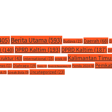
Berita Utama
(593)
405)
Daerah
(68)
Budaya
(15)
D
DPRD Kaltim
(193)
DPRD Kaltim
(187)
M
(140)
DP
Kalimantan Timu
truktur
(43)
International
(15)
Iptek
(8)
Pemkab
Olahraga
(19)
ews
(11)
Pemilu 2024
(8)
Opini
(2)
Pajak & Keuangan
(2)
Uncategorized
(23)
Speak Bola
(9)
ok
(5)