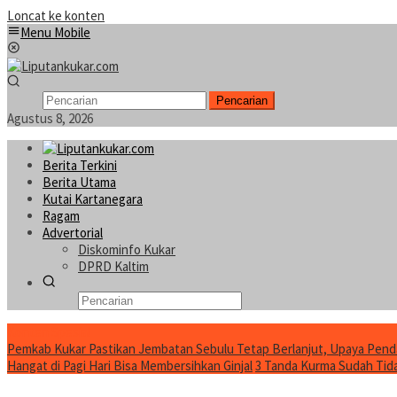
Loncat ke konten
Menu Mobile
Pencarian
Agustus 8, 2026
Berita Terkini
Berita Utama
Kutai Kartanegara
Ragam
Advertorial
Diskominfo Kukar
DPRD Kaltim
Konten Spesial
Pemkab Kukar Pastikan Jembatan Sebulu Tetap Berlanjut, Upaya Pend
Hangat di Pagi Hari Bisa Membersihkan Ginjal
3 Tanda Kurma Sudah Tidak