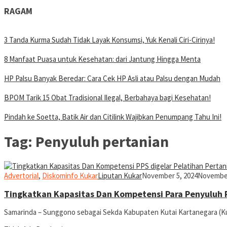
RAGAM
3 Tanda Kurma Sudah Tidak Layak Konsumsi, Yuk Kenali Ciri-Cirinya!
8 Manfaat Puasa untuk Kesehatan: dari Jantung Hingga Menta
HP Palsu Banyak Beredar: Cara Cek HP Asli atau Palsu dengan Mudah
BPOM Tarik 15 Obat Tradisional Ilegal, Berbahaya bagi Kesehatan!
Pindah ke Soetta, Batik Air dan Citilink Wajibkan Penumpang Tahu Ini!
Tag:
Penyuluh pertanian
Advertorial
,
Diskominfo Kukar
Liputan Kukar
November 5, 2024
November
Tingkatkan Kapasitas Dan Kompetensi Para Penyuluh
Samarinda – Sunggono sebagai Sekda Kabupaten Kutai Kartanegara (Ku