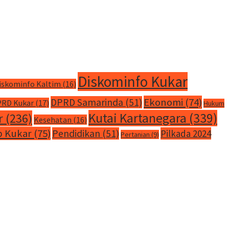
Diskominfo Kukar
iskominfo Kaltim
(16)
Ekonomi
(74)
DPRD Samarinda
(51)
RD Kukar
(17)
Hukum
Kutai Kartanegara
(339)
r
(236)
Kesehatan
(16)
 Kukar
(75)
Pendidikan
(51)
Pilkada 2024
Pertanian
(9)