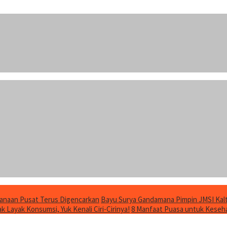
anaan Pusat Terus Digencarkan
Bayu Surya Gandamana Pimpin JMSI Kalt
 Layak Konsumsi, Yuk Kenali Ciri-Cirinya!
8 Manfaat Puasa untuk Keseha