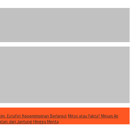
im, Estafet Kepemimpinan Berlanjut
Mitos atau Fakta? Minum Air
tan: dari Jantung Hingga Menta