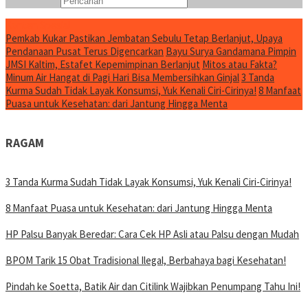
Konten Spesial
Pemkab Kukar Pastikan Jembatan Sebulu Tetap Berlanjut, Upaya
Pendanaan Pusat Terus Digencarkan
Bayu Surya Gandamana Pimpin
JMSI Kaltim, Estafet Kepemimpinan Berlanjut
Mitos atau Fakta?
Minum Air Hangat di Pagi Hari Bisa Membersihkan Ginjal
3 Tanda
Kurma Sudah Tidak Layak Konsumsi, Yuk Kenali Ciri-Cirinya!
8 Manfaat
Puasa untuk Kesehatan: dari Jantung Hingga Menta
RAGAM
3 Tanda Kurma Sudah Tidak Layak Konsumsi, Yuk Kenali Ciri-Cirinya!
8 Manfaat Puasa untuk Kesehatan: dari Jantung Hingga Menta
HP Palsu Banyak Beredar: Cara Cek HP Asli atau Palsu dengan Mudah
BPOM Tarik 15 Obat Tradisional Ilegal, Berbahaya bagi Kesehatan!
Pindah ke Soetta, Batik Air dan Citilink Wajibkan Penumpang Tahu Ini!