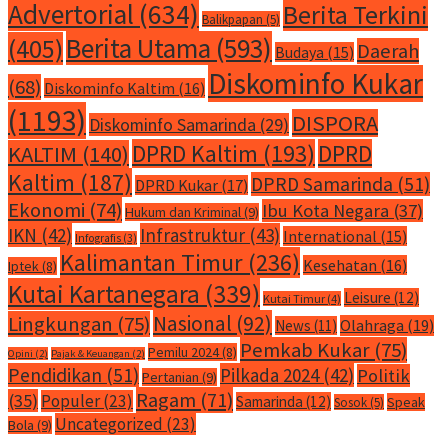
Advertorial
(634)
Berita Terkini
Balikpapan
(5)
Berita Utama
(593)
(405)
Daerah
Budaya
(15)
Diskominfo Kukar
(68)
Diskominfo Kaltim
(16)
(1193)
DISPORA
Diskominfo Samarinda
(29)
DPRD Kaltim
(193)
DPRD
KALTIM
(140)
Kaltim
(187)
DPRD Samarinda
(51)
DPRD Kukar
(17)
Ekonomi
(74)
Ibu Kota Negara
(37)
Hukum dan Kriminal
(9)
IKN
(42)
Infrastruktur
(43)
International
(15)
Infografis
(3)
Kalimantan Timur
(236)
Kesehatan
(16)
Iptek
(8)
Kutai Kartanegara
(339)
Leisure
(12)
Kutai Timur
(4)
Nasional
(92)
Lingkungan
(75)
Olahraga
(19)
News
(11)
Pemkab Kukar
(75)
Pemilu 2024
(8)
Opini
(2)
Pajak & Keuangan
(2)
Pendidikan
(51)
Pilkada 2024
(42)
Politik
Pertanian
(9)
Ragam
(71)
(35)
Populer
(23)
Samarinda
(12)
Speak
Sosok
(5)
Uncategorized
(23)
Bola
(9)