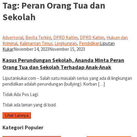
Tag:
Peran Orang Tua dan
Sekolah
Advertorial
,
Berita Terkini
,
DPRD Kaltim
,
DPRD Kaltim
,
Hukum dan
Kriminal
,
Kalimantan Timur
,
Lingkungan
,
Pendidikan
Liputan
Kukar
November 14, 2023
November 15, 2023
Kasus Perundungan Sekolah, Ananda Minta Peran
Orang Tua dan Sekolah Terhadap Anak-Anak
Liputankukar.com – Salah satu masalah serius yang ada di lingkungan
pendidikan adalah perundungan (bullying). Korban […]
Tidak Ada Pos Lagi.
Tidak ada laman yang di load.
Lihat Lainnya
Kategori Populer