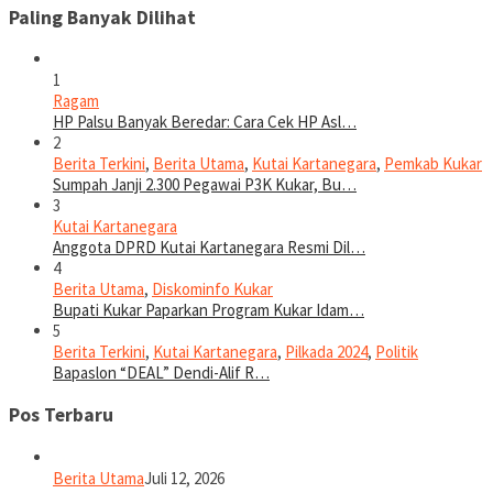
Paling Banyak Dilihat
1
Ragam
HP Palsu Banyak Beredar: Cara Cek HP Asl…
2
Berita Terkini
,
Berita Utama
,
Kutai Kartanegara
,
Pemkab Kukar
Sumpah Janji 2.300 Pegawai P3K Kukar, Bu…
3
Kutai Kartanegara
Anggota DPRD Kutai Kartanegara Resmi Dil…
4
Berita Utama
,
Diskominfo Kukar
Bupati Kukar Paparkan Program Kukar Idam…
5
Berita Terkini
,
Kutai Kartanegara
,
Pilkada 2024
,
Politik
Bapaslon “DEAL” Dendi-Alif R…
Pos Terbaru
Berita Utama
Juli 12, 2026