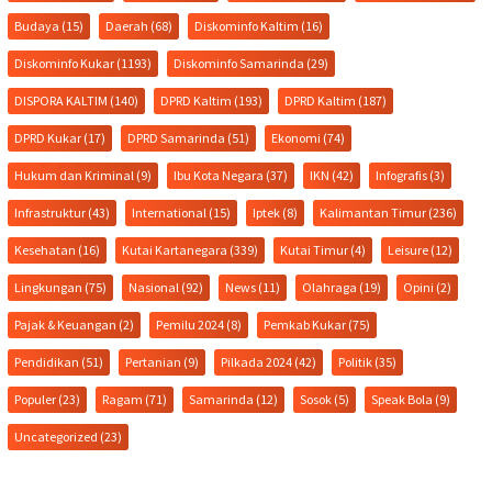
Budaya
(15)
Daerah
(68)
Diskominfo Kaltim
(16)
Diskominfo Kukar
(1193)
Diskominfo Samarinda
(29)
DISPORA KALTIM
(140)
DPRD Kaltim
(193)
DPRD Kaltim
(187)
DPRD Kukar
(17)
DPRD Samarinda
(51)
Ekonomi
(74)
Hukum dan Kriminal
(9)
Ibu Kota Negara
(37)
IKN
(42)
Infografis
(3)
Infrastruktur
(43)
International
(15)
Iptek
(8)
Kalimantan Timur
(236)
Kesehatan
(16)
Kutai Kartanegara
(339)
Kutai Timur
(4)
Leisure
(12)
Lingkungan
(75)
Nasional
(92)
News
(11)
Olahraga
(19)
Opini
(2)
Pajak & Keuangan
(2)
Pemilu 2024
(8)
Pemkab Kukar
(75)
Pendidikan
(51)
Pertanian
(9)
Pilkada 2024
(42)
Politik
(35)
Populer
(23)
Ragam
(71)
Samarinda
(12)
Sosok
(5)
Speak Bola
(9)
Uncategorized
(23)