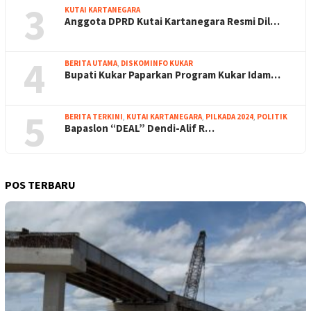
3
KUTAI KARTANEGARA
Anggota DPRD Kutai Kartanegara Resmi Dil…
4
BERITA UTAMA
,
DISKOMINFO KUKAR
Bupati Kukar Paparkan Program Kukar Idam…
5
BERITA TERKINI
,
KUTAI KARTANEGARA
,
PILKADA 2024
,
POLITIK
Bapaslon “DEAL” Dendi-Alif R…
POS TERBARU