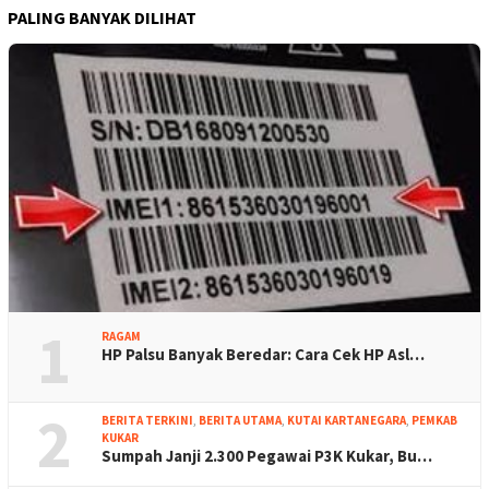
PALING BANYAK DILIHAT
1
RAGAM
HP Palsu Banyak Beredar: Cara Cek HP Asl…
2
BERITA TERKINI
,
BERITA UTAMA
,
KUTAI KARTANEGARA
,
PEMKAB
KUKAR
Sumpah Janji 2.300 Pegawai P3K Kukar, Bu…