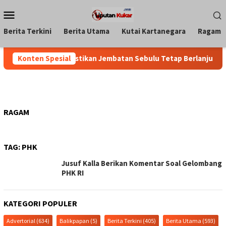
Loncat
Menu
ke
Mobile
konten
Berita Terkini
Berita Utama
Kutai Kartanegara
Ragam
emkab Kukar Pastikan Jembatan Sebulu Tetap Berlanjut, Upaya 
Konten Spesial
RAGAM
TAG:
PHK
Jusuf Kalla Berikan Komentar Soal Gelombang
PHK RI
KATEGORI POPULER
Advertorial
(634)
Balikpapan
(5)
Berita Terkini
(405)
Berita Utama
(593)