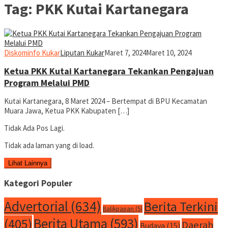
Tag:
PKK Kutai Kartanegara
Diskominfo Kukar
Liputan Kukar
Maret 7, 2024
Maret 10, 2024
Ketua PKK Kutai Kartanegara Tekankan Pengajuan
Program Melalui PMD
Kutai Kartanegara, 8 Maret 2024 – Bertempat di BPU Kecamatan
Muara Jawa, Ketua PKK Kabupaten […]
Tidak Ada Pos Lagi.
Tidak ada laman yang di load.
Lihat Lainnya
Kategori Populer
Advertorial
(634)
Berita Terkini
Balikpapan
(5)
Berita Utama
(593)
(405)
Daerah
Budaya
(15)