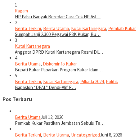
1
Ragam
HP Palsu Banyak Beredar: Cara Cek HP Asl…
2
Berita Terkini
,
Berita Utama
,
Kutai Kartanegara
,
Pemkab Kukar
Sumpah Janji 2.300 Pegawai P3K Kukar, Bu…
3
Kutai Kartanegara
Anggota DPRD Kutai Kartanegara Resmi Dil…
4
Berita Utama
,
Diskominfo Kukar
Bupati Kukar Paparkan Program Kukar Idam…
5
Berita Terkini
,
Kutai Kartanegara
,
Pilkada 2024
,
Politik
Bapaslon “DEAL” Dendi-Alif R…
Pos Terbaru
Berita Utama
Juli 12, 2026
Pemkab Kukar Pastikan Jembatan Sebulu Te…
Berita Terkini
,
Berita Utama
,
Uncategorized
Juni 8, 2026