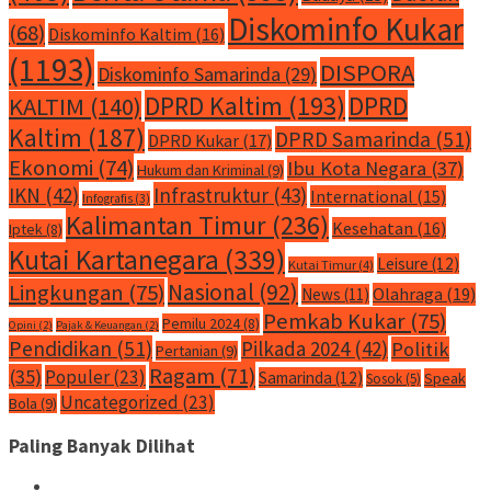
Diskominfo Kukar
(68)
Diskominfo Kaltim
(16)
(1193)
DISPORA
Diskominfo Samarinda
(29)
DPRD Kaltim
(193)
DPRD
KALTIM
(140)
Kaltim
(187)
DPRD Samarinda
(51)
DPRD Kukar
(17)
Ekonomi
(74)
Ibu Kota Negara
(37)
Hukum dan Kriminal
(9)
IKN
(42)
Infrastruktur
(43)
International
(15)
Infografis
(3)
Kalimantan Timur
(236)
Kesehatan
(16)
Iptek
(8)
Kutai Kartanegara
(339)
Leisure
(12)
Kutai Timur
(4)
Nasional
(92)
Lingkungan
(75)
Olahraga
(19)
News
(11)
Pemkab Kukar
(75)
Pemilu 2024
(8)
Opini
(2)
Pajak & Keuangan
(2)
Pendidikan
(51)
Pilkada 2024
(42)
Politik
Pertanian
(9)
Ragam
(71)
(35)
Populer
(23)
Samarinda
(12)
Speak
Sosok
(5)
Uncategorized
(23)
Bola
(9)
Paling Banyak Dilihat