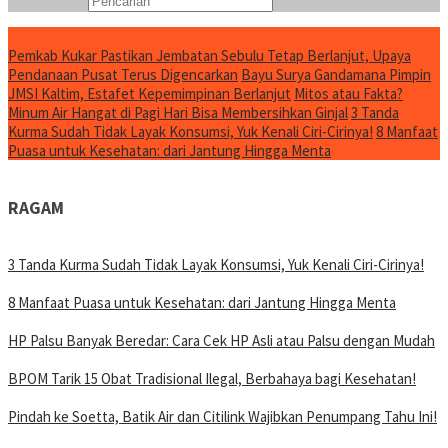
Konten Spesial
Pemkab Kukar Pastikan Jembatan Sebulu Tetap Berlanjut, Upaya
Pendanaan Pusat Terus Digencarkan
Bayu Surya Gandamana Pimpin
JMSI Kaltim, Estafet Kepemimpinan Berlanjut
Mitos atau Fakta?
Minum Air Hangat di Pagi Hari Bisa Membersihkan Ginjal
3 Tanda
Kurma Sudah Tidak Layak Konsumsi, Yuk Kenali Ciri-Cirinya!
8 Manfaat
Puasa untuk Kesehatan: dari Jantung Hingga Menta
RAGAM
3 Tanda Kurma Sudah Tidak Layak Konsumsi, Yuk Kenali Ciri-Cirinya!
8 Manfaat Puasa untuk Kesehatan: dari Jantung Hingga Menta
HP Palsu Banyak Beredar: Cara Cek HP Asli atau Palsu dengan Mudah
BPOM Tarik 15 Obat Tradisional Ilegal, Berbahaya bagi Kesehatan!
Pindah ke Soetta, Batik Air dan Citilink Wajibkan Penumpang Tahu Ini!