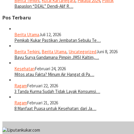
Berita Terkini
,
Kutai Kartanegara
,
Pilkada 2024
,
Politik
Bapaslon “DEAL” Dendi-Alif R…
Pos Terbaru
Berita Utama
Juli 12, 2026
Pemkab Kukar Pastikan Jembatan Sebulu Te…
Berita Terkini
,
Berita Utama
,
Uncategorized
Juni 8, 2026
Bayu Surya Gandamana Pimpin JMSI Kaltim,…
Kesehatan
Februari 24, 2026
Mitos atau Fakta? Minum Air Hangat di Pa…
Ragam
Februari 22, 2026
3 Tanda Kurma Sudah Tidak Layak Konsumsi…
Ragam
Februari 21, 2026
8 Manfaat Puasa untuk Kesehatan: dari Ja…