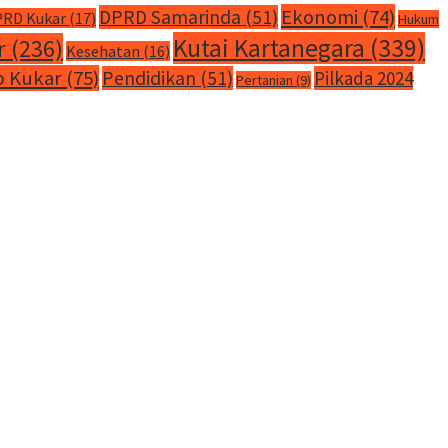
Ekonomi
(74)
DPRD Samarinda
(51)
RD Kukar
(17)
Hukum
Kutai Kartanegara
(339)
r
(236)
Kesehatan
(16)
 Kukar
(75)
Pendidikan
(51)
Pilkada 2024
Pertanian
(9)