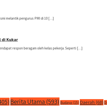
esmi melantik pengurus PMI di 10 […]
 di Kukar
ndapat respon beragam oleh kelas pekerja. Seperti […]
Berita Utama
(593)
405)
Daerah
(68)
Budaya
(15)
D