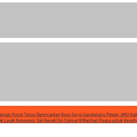
anaan Pusat Terus Digencarkan
Bayu Surya Gandamana Pimpin JMSI Kalt
 Layak Konsumsi, Yuk Kenali Ciri-Cirinya!
8 Manfaat Puasa untuk Keseha