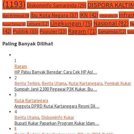
(1193)
DISPORA KALTI
Diskominfo Samarinda
(29)
IKN
(42)
Infras
Ibu Kota Negara
(37)
dan Kriminal
(9)
Infografis
(3)
Nasional
(92)
Lingkungan
(75)
Leisure
(12)
N
Kutai Timur
(4)
Ragam
(71)
(42)
Politik
(35)
Populer
(23)
Samarinda
(12)
Sos
Paling Banyak Dilihat
1
Ragam
HP Palsu Banyak Beredar: Cara Cek HP Asl…
2
Berita Terkini
,
Berita Utama
,
Kutai Kartanegara
,
Pemkab Kukar
Sumpah Janji 2.300 Pegawai P3K Kukar, Bu…
3
Kutai Kartanegara
Anggota DPRD Kutai Kartanegara Resmi Dil…
4
Berita Utama
,
Diskominfo Kukar
Bupati Kukar Paparkan Program Kukar Idam…
5