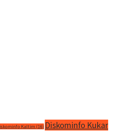
Diskominfo Kukar
iskominfo Kaltim
(16)