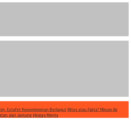
im, Estafet Kepemimpinan Berlanjut
Mitos atau Fakta? Minum Air
tan: dari Jantung Hingga Menta