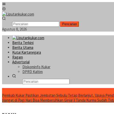
Loncat
Menu
ke
Mobile
konten
Pencarian
Agustus 8, 2026
Berita Terkini
Berita Utama
Kutai Kartanegara
Ragam
Advertorial
Diskominfo Kukar
DPRD Kaltim
Konten Spesial
Pemkab Kukar Pastikan Jembatan Sebulu Tetap Berlanjut, Upaya Pend
Hangat di Pagi Hari Bisa Membersihkan Ginjal
3 Tanda Kurma Sudah Tidak