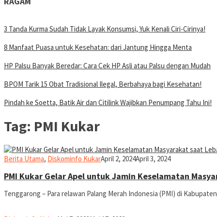
RAGAM
3 Tanda Kurma Sudah Tidak Layak Konsumsi, Yuk Kenali Ciri-Cirinya!
8 Manfaat Puasa untuk Kesehatan: dari Jantung Hingga Menta
HP Palsu Banyak Beredar: Cara Cek HP Asli atau Palsu dengan Mudah
BPOM Tarik 15 Obat Tradisional Ilegal, Berbahaya bagi Kesehatan!
Pindah ke Soetta, Batik Air dan Citilink Wajibkan Penumpang Tahu Ini!
Tag:
PMI Kukar
Liputan
Berita Utama
,
Diskominfo Kukar
April 2, 2024
April 3, 2024
Kukar
PMI Kukar Gelar Apel untuk Jamin Keselamatan Masya
Tenggarong – Para relawan Palang Merah Indonesia (PMI) di Kabupate