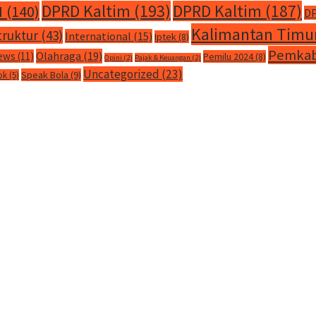
DPRD Kaltim
(193)
DPRD Kaltim
(187)
M
(140)
DP
Kalimantan Timu
truktur
(43)
International
(15)
Iptek
(8)
Pemkab
Olahraga
(19)
ews
(11)
Pemilu 2024
(8)
Opini
(2)
Pajak & Keuangan
(2)
Uncategorized
(23)
Speak Bola
(9)
ok
(5)