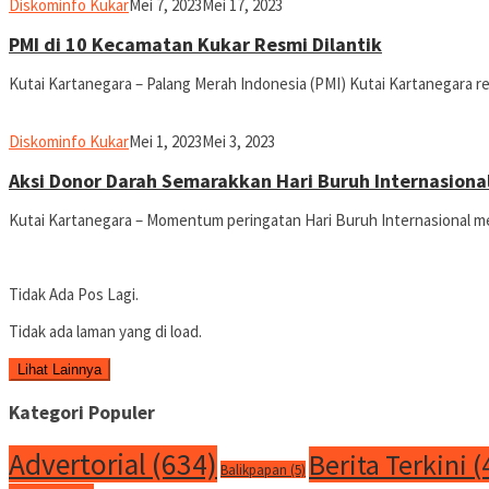
Liputan
Diskominfo Kukar
Mei 7, 2023
Mei 17, 2023
Kukar
PMI di 10 Kecamatan Kukar Resmi Dilantik
Kutai Kartanegara – Palang Merah Indonesia (PMI) Kutai Kartanegara r
Liputan
Diskominfo Kukar
Mei 1, 2023
Mei 3, 2023
Kukar
Aksi Donor Darah Semarakkan Hari Buruh Internasional
Kutai Kartanegara – Momentum peringatan Hari Buruh Internasional me
Tidak Ada Pos Lagi.
Tidak ada laman yang di load.
Lihat Lainnya
Kategori Populer
Advertorial
(634)
Berita Terkini
(
Balikpapan
(5)