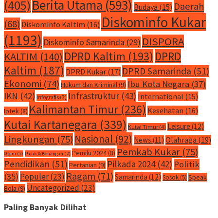
Berita Utama
(593)
(405)
Daerah
Budaya
(15)
Diskominfo Kukar
(68)
Diskominfo Kaltim
(16)
(1193)
DISPORA
Diskominfo Samarinda
(29)
DPRD Kaltim
(193)
DPRD
KALTIM
(140)
Kaltim
(187)
DPRD Samarinda
(51)
DPRD Kukar
(17)
Ekonomi
(74)
Ibu Kota Negara
(37)
Hukum dan Kriminal
(9)
IKN
(42)
Infrastruktur
(43)
International
(15)
Infografis
(3)
Kalimantan Timur
(236)
Kesehatan
(16)
Iptek
(8)
Kutai Kartanegara
(339)
Leisure
(12)
Kutai Timur
(4)
Nasional
(92)
Lingkungan
(75)
Olahraga
(19)
News
(11)
Pemkab Kukar
(75)
Pemilu 2024
(8)
Opini
(2)
Pajak & Keuangan
(2)
Pendidikan
(51)
Pilkada 2024
(42)
Politik
Pertanian
(9)
Ragam
(71)
(35)
Populer
(23)
Samarinda
(12)
Speak
Sosok
(5)
Uncategorized
(23)
Bola
(9)
Paling Banyak Dilihat