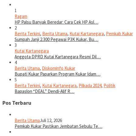
1
Ragam
HP Palsu Banyak Beredar: Cara Cek HP Asl…
2
Berita Terkini
,
Berita Utama
,
Kutai Kartanegara
,
Pemkab Kukar
Sumpah Janji 2.300 Pegawai P3K Kukar, Bu…
3
Kutai Kartanegara
Anggota DPRD Kutai Kartanegara Resmi Dil…
4
Berita Utama
,
Diskominfo Kukar
Bupati Kukar Paparkan Program Kukar Idam…
5
Berita Terkini
,
Kutai Kartanegara
,
Pilkada 2024
,
Politik
Bapaslon “DEAL” Dendi-Alif R…
Pos Terbaru
Berita Utama
Juli 12, 2026
Pemkab Kukar Pastikan Jembatan Sebulu Te…