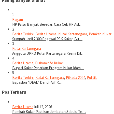
Paling Banyak Dilihat
1
Ragam
HP Palsu Banyak Beredar: Cara Cek HP Asl…
2
Berita Terkini
,
Berita Utama
,
Kutai Kartanegara
,
Pemkab Kukar
Sumpah Janji 2.300 Pegawai P3K Kukar, Bu…
3
Kutai Kartanegara
Anggota DPRD Kutai Kartanegara Resmi Dil…
4
Berita Utama
,
Diskominfo Kukar
Bupati Kukar Paparkan Program Kukar Idam…
5
Berita Terkini
,
Kutai Kartanegara
,
Pilkada 2024
,
Politik
Bapaslon “DEAL” Dendi-Alif R…
Pos Terbaru
Berita Utama
Juli 12, 2026
Pemkab Kukar Pastikan Jembatan Sebulu Te…