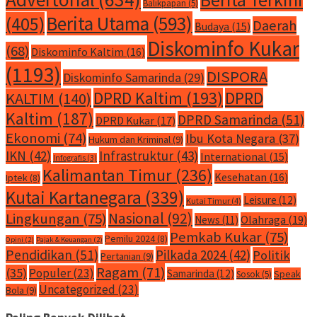
Balikpapan
(5)
Berita Utama
(593)
(405)
Daerah
Budaya
(15)
Diskominfo Kukar
(68)
Diskominfo Kaltim
(16)
(1193)
DISPORA
Diskominfo Samarinda
(29)
DPRD Kaltim
(193)
DPRD
KALTIM
(140)
Kaltim
(187)
DPRD Samarinda
(51)
DPRD Kukar
(17)
Ekonomi
(74)
Ibu Kota Negara
(37)
Hukum dan Kriminal
(9)
IKN
(42)
Infrastruktur
(43)
International
(15)
Infografis
(3)
Kalimantan Timur
(236)
Kesehatan
(16)
Iptek
(8)
Kutai Kartanegara
(339)
Leisure
(12)
Kutai Timur
(4)
Nasional
(92)
Lingkungan
(75)
Olahraga
(19)
News
(11)
Pemkab Kukar
(75)
Pemilu 2024
(8)
Opini
(2)
Pajak & Keuangan
(2)
Pendidikan
(51)
Pilkada 2024
(42)
Politik
Pertanian
(9)
Ragam
(71)
(35)
Populer
(23)
Samarinda
(12)
Speak
Sosok
(5)
Uncategorized
(23)
Bola
(9)