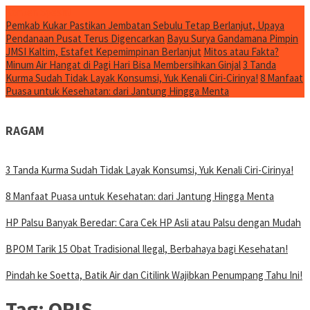
Konten Spesial
Pemkab Kukar Pastikan Jembatan Sebulu Tetap Berlanjut, Upaya
Pendanaan Pusat Terus Digencarkan
Bayu Surya Gandamana Pimpin
JMSI Kaltim, Estafet Kepemimpinan Berlanjut
Mitos atau Fakta?
Minum Air Hangat di Pagi Hari Bisa Membersihkan Ginjal
3 Tanda
Kurma Sudah Tidak Layak Konsumsi, Yuk Kenali Ciri-Cirinya!
8 Manfaat
Puasa untuk Kesehatan: dari Jantung Hingga Menta
RAGAM
3 Tanda Kurma Sudah Tidak Layak Konsumsi, Yuk Kenali Ciri-Cirinya!
8 Manfaat Puasa untuk Kesehatan: dari Jantung Hingga Menta
HP Palsu Banyak Beredar: Cara Cek HP Asli atau Palsu dengan Mudah
BPOM Tarik 15 Obat Tradisional Ilegal, Berbahaya bagi Kesehatan!
Pindah ke Soetta, Batik Air dan Citilink Wajibkan Penumpang Tahu Ini!
Tag:
QRIS