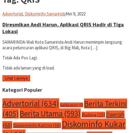
Liputan
Advertorial
,
Diskominfo Samarinda
Mei 9, 2022
Kukar
Diresmikan Andi Harun, Aplikasi QRIS Hadir di Tiga
Lokasi
SAMARINDA-Wali Kota Samarinda Andi Harun memimpin langsung
acara peluncuran aplikasi QRIS, di Big Mall, Kota […]
Tidak Ada Pos Lagi.
Tidak ada laman yang di load.
Lihat Lainnya
Kategori Populer
Advertorial
(634)
Berita Terkini
Balikpapan
(5)
Berita Utama
(593)
(405)
Daerah
Budaya
(15)
Diskominfo Kukar
(68)
Diskominfo Kaltim
(16)