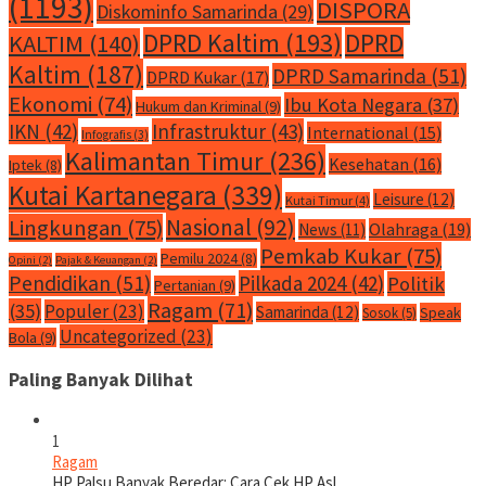
(1193)
DISPORA
Diskominfo Samarinda
(29)
DPRD Kaltim
(193)
DPRD
KALTIM
(140)
Kaltim
(187)
DPRD Samarinda
(51)
DPRD Kukar
(17)
Ekonomi
(74)
Ibu Kota Negara
(37)
Hukum dan Kriminal
(9)
IKN
(42)
Infrastruktur
(43)
International
(15)
Infografis
(3)
Kalimantan Timur
(236)
Kesehatan
(16)
Iptek
(8)
Kutai Kartanegara
(339)
Leisure
(12)
Kutai Timur
(4)
Nasional
(92)
Lingkungan
(75)
Olahraga
(19)
News
(11)
Pemkab Kukar
(75)
Pemilu 2024
(8)
Opini
(2)
Pajak & Keuangan
(2)
Pendidikan
(51)
Pilkada 2024
(42)
Politik
Pertanian
(9)
Ragam
(71)
(35)
Populer
(23)
Samarinda
(12)
Speak
Sosok
(5)
Uncategorized
(23)
Bola
(9)
Paling Banyak Dilihat
1
Ragam
HP Palsu Banyak Beredar: Cara Cek HP Asl…