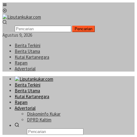
Loncat
Menu
ke
Mobile
konten
Pencarian
Agustus 9, 2026
Berita Terkini
Berita Utama
Kutai Kartanegara
Ragam
Advertorial
Berita Terkini
Berita Utama
Kutai Kartanegara
Ragam
Advertorial
Diskominfo Kukar
DPRD Kaltim