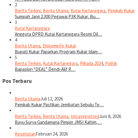
2
Berita Terkini
,
Berita Utama
,
Kutai Kartanegara
,
Pemkab Kukar
Sumpah Janji 2.300 Pegawai P3K Kukar, Bu…
3
Kutai Kartanegara
Anggota DPRD Kutai Kartanegara Resmi Dil…
4
Berita Utama
,
Diskominfo Kukar
Bupati Kukar Paparkan Program Kukar Idam…
5
Berita Terkini
,
Kutai Kartanegara
,
Pilkada 2024
,
Politik
Bapaslon “DEAL” Dendi-Alif R…
Pos Terbaru
Berita Utama
Juli 12, 2026
Pemkab Kukar Pastikan Jembatan Sebulu Te…
Berita Terkini
,
Berita Utama
,
Uncategorized
Juni 8, 2026
Bayu Surya Gandamana Pimpin JMSI Kaltim,…
Kesehatan
Februari 24, 2026