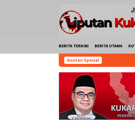
Loncat
ke
konten
BERITA TERKINI
BERITA UTAMA
KU
Konten Spesial