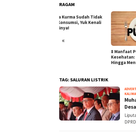
RAGAM
anda Kurma Sudah Tidak
ak Konsumsi, Yuk Kenali
i-Cirinya!
«
8 Manfaat Puasa untuk
HP P
Kesehatan: dari Jantung
Cara 
Hingga Menta
deng
TAG:
SALURAN LISTRIK
ADVER
KALIM
Muha
Desa
Liput
DPRD P