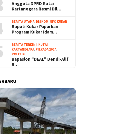
3
Anggota DPRD Kutai
Kartanegara Resmi Dil…
4
BERITA UTAMA
,
DISKOMINFO KUKAR
Bupati Kukar Paparkan
Program Kukar Idam…
5
BERITA TERKINI
,
KUTAI
KARTANEGARA
,
PILKADA 2024
,
POLITIK
Bapaslon “DEAL” Dendi-Alif
R…
ERBARU