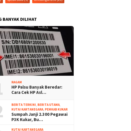
G BANYAK DILIHAT
1
RAGAM
HP Palsu Banyak Beredar:
Cara Cek HP Asl…
2
BERITA TERKINI
,
BERITA UTAMA
,
KUTAI KARTANEGARA
,
PEMKAB KUKAR
Sumpah Janji 2.300 Pegawai
P3K Kukar, Bu…
KUTAI KARTANEGARA