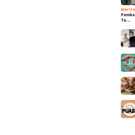
BERITA 
Pemkab
Te…