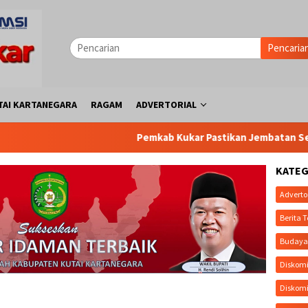
Pencaria
TAI KARTANEGARA
RAGAM
ADVERTORIAL
Pemkab Kukar Pastikan Jembatan Sebulu Tetap Berla
KATEG
Adverto
Berita T
Buday
Diskomi
Diskom