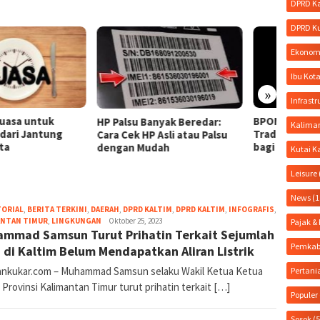
DPRD K
DPRD K
Ekonom
Ibu Kot
»
Infrastr
BPOM Tarik 15 Obat
Pindah
alsu Banyak Beredar:
Kalima
Tradisional Ilegal, Berbahaya
dan Ci
Cek HP Asli atau Palsu
bagi Kesehatan!
Penum
an Mudah
Kutai K
Leisure
News
(1
TORIAL
,
BERITA TERKINI
,
DAERAH
,
DPRD KALTIM
,
DPRD KALTIM
,
INFOGRAFIS
,
Liputan
ANTAN TIMUR
,
LINGKUNGAN
Oktober 25, 2023
Pajak 
mmad Samsun Turut Prihatin Terkait Sejumlah
Kukar
Pemkab
 di Kaltim Belum Mendapatkan Aliran Listrik
ankukar.com – Muhammad Samsun selaku Wakil Ketua Ketua
Pertani
rovinsi Kalimantan Timur turut prihatin terkait […]
Populer
Sosok
(5