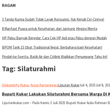
RAGAM
3 Tanda Kurma Sudah Tidak Layak Konsumsi, Yuk Kenali Ciri-Cirinya!
8 Manfaat Puasa untuk Kesehatan: dari Jantung Hingga Menta
HP Palsu Banyak Beredar: Cara Cek HP Asli atau Palsu dengan Mudah
BPOM Tarik 15 Obat Tradisional Ilegal, Berbahaya bagi Kesehatan!
Pindah ke Soetta, Batik Air dan Citilink Wajibkan Penumpang Tahu Ini!
Tag:
Silaturahmi
Diskominfo Kukar
,
Kutai Kartanegara
Liputan Kukar
Juli 4, 2025
Juli 8, 20
Bupati Kukar Lakukan Silaturahmi Bersama Warga Di
Liputankukar.com – Pada Kamis 3 Juli 2025 Bupati Kukar Aulia Rahman B