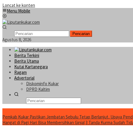
Loncat ke konten
Menu Mobile
Pencarian
Agustus 8, 2026
Berita Terkini
Berita Utama
Kutai Kartanegara
Ragam
Advertorial
Diskominfo Kukar
DPRD Kaltim
Konten Spesial
Pemkab Kukar Pastikan Jembatan Sebulu Tetap Berlanjut, Upaya Pend
Hangat di Pagi Hari Bisa Membersihkan Ginjal
3 Tanda Kurma Sudah Tidak