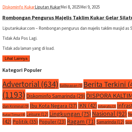
Diskominfo Kukar
Liputan Kukar
Mei 8, 2025
Mei 9, 2025
Rombongan Pengurus Majelis Taklim Kukar Gelar Sil
Liputankukar.com – Rombongan pengurus dan majelis taklim masjid as 
Tidak Ada Pos Lagi.
Tidak ada laman yang di load.
Lihat Lainnya
Kategori Populer
Advertorial
(634)
Berita Terkini
(
Balikpapan
(5)
(1193)
DISPORA KALTI
Diskominfo Samarinda
(29)
IKN
(42)
Infras
Ibu Kota Negara
(37)
dan Kriminal
(9)
Infografis
(3)
Nasional
(92)
Lingkungan
(75)
Leisure
(12)
N
Kutai Timur
(4)
Ragam
(71)
(42)
Politik
(35)
Populer
(23)
Samarinda
(12)
Sos