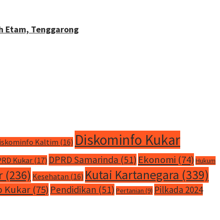
ah Etam, Tenggarong
Diskominfo Kukar
iskominfo Kaltim
(16)
Ekonomi
(74)
DPRD Samarinda
(51)
RD Kukar
(17)
Hukum
Kutai Kartanegara
(339)
r
(236)
Kesehatan
(16)
 Kukar
(75)
Pendidikan
(51)
Pilkada 2024
Pertanian
(9)