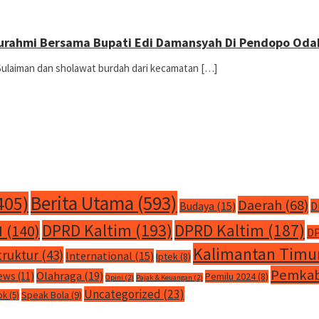
aturahmi Bersama Bupati Edi Damansyah Di Pendopo Od
Sulaiman dan sholawat burdah dari kecamatan […]
Berita Utama
(593)
405)
Daerah
(68)
Budaya
(15)
D
DPRD Kaltim
(193)
DPRD Kaltim
(187)
M
(140)
DP
Kalimantan Timu
truktur
(43)
International
(15)
Iptek
(8)
Pemkab
Olahraga
(19)
ews
(11)
Pemilu 2024
(8)
Opini
(2)
Pajak & Keuangan
(2)
Uncategorized
(23)
Speak Bola
(9)
ok
(5)