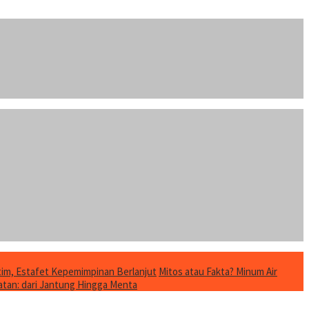
im, Estafet Kepemimpinan Berlanjut
Mitos atau Fakta? Minum Air
tan: dari Jantung Hingga Menta