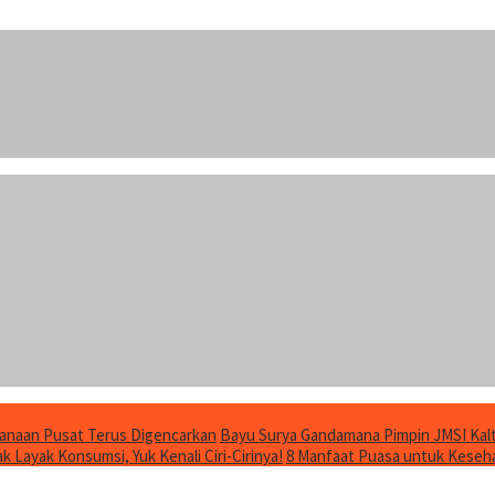
anaan Pusat Terus Digencarkan
Bayu Surya Gandamana Pimpin JMSI Kalt
 Layak Konsumsi, Yuk Kenali Ciri-Cirinya!
8 Manfaat Puasa untuk Keseha