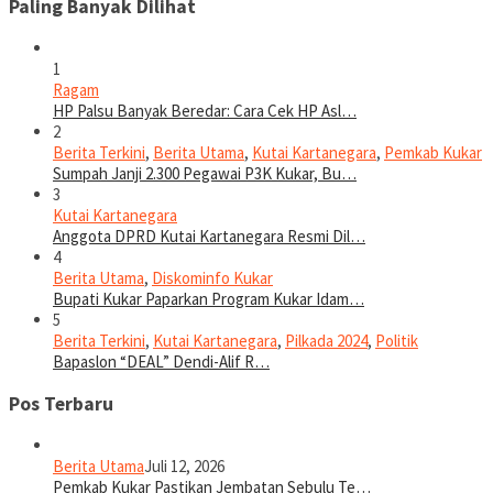
Paling Banyak Dilihat
1
Ragam
HP Palsu Banyak Beredar: Cara Cek HP Asl…
2
Berita Terkini
,
Berita Utama
,
Kutai Kartanegara
,
Pemkab Kukar
Sumpah Janji 2.300 Pegawai P3K Kukar, Bu…
3
Kutai Kartanegara
Anggota DPRD Kutai Kartanegara Resmi Dil…
4
Berita Utama
,
Diskominfo Kukar
Bupati Kukar Paparkan Program Kukar Idam…
5
Berita Terkini
,
Kutai Kartanegara
,
Pilkada 2024
,
Politik
Bapaslon “DEAL” Dendi-Alif R…
Pos Terbaru
Berita Utama
Juli 12, 2026
Pemkab Kukar Pastikan Jembatan Sebulu Te…