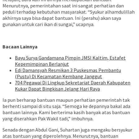
Menurutnya, pemerintahan saat ini sangat perhatian dan
peduli terhadap kebutuhan masyarakat. “Syukur alhamdulillah
akhirnya saya bisa dapat bantuan. Ini (perahu) akan saya
gunakan untuk cari ikan di sungai,” ucapnya.
Bacaan Lainnya
Bayu Surya Gandamana Pimpin JMSI Kaltim, Estafet
Kepemimpinan Berlanjut
Edi Damansyah Resmikan 3 Puskesmas Pembantu
(Pustu) Di Kecamatan Kembang Janggut
704 Pegawai Di Lingkup Sekretariat Daerah Kabupaten
Kukar Dapat Bingkisan Jelang Hari Raya
Ia pun berharap bantuan maupun perhatian pemerintah tak
berhenti sampai di situ saja. “Semoga ke depannya bakal ada
bantuan lainnya. Kami berterima kasih banyak atas bantuan
yang diserahkan Pak Wakil tadi,” imbuhnya.
Senada dengan Abdul Gani, Suhartan juga mengaku bersyukur
atas bantuan yang diperolehnya. Menurutnya, bantuan