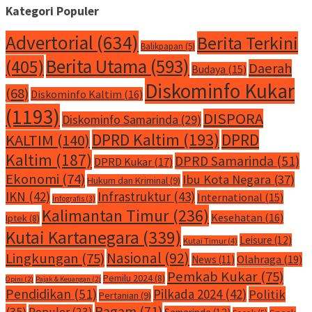
Kategori Populer
Advertorial
(634)
Berita Terkini
Balikpapan
(5)
Berita Utama
(593)
(405)
Daerah
Budaya
(15)
Diskominfo Kukar
(68)
Diskominfo Kaltim
(16)
(1193)
DISPORA
Diskominfo Samarinda
(29)
DPRD Kaltim
(193)
DPRD
KALTIM
(140)
Kaltim
(187)
DPRD Samarinda
(51)
DPRD Kukar
(17)
Ekonomi
(74)
Ibu Kota Negara
(37)
Hukum dan Kriminal
(9)
IKN
(42)
Infrastruktur
(43)
International
(15)
Infografis
(3)
Kalimantan Timur
(236)
Kesehatan
(16)
Iptek
(8)
Kutai Kartanegara
(339)
Leisure
(12)
Kutai Timur
(4)
Nasional
(92)
Lingkungan
(75)
Olahraga
(19)
News
(11)
Pemkab Kukar
(75)
Pemilu 2024
(8)
Opini
(2)
Pajak & Keuangan
(2)
Pendidikan
(51)
Pilkada 2024
(42)
Politik
Pertanian
(9)
Ragam
(71)
(35)