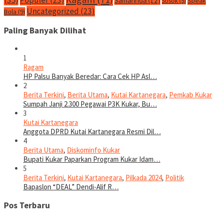
Populer
(23)
Samarinda
(12)
Speak
Sosok
(5)
Uncategorized
(23)
Bola
(9)
Paling Banyak Dilihat
1
Ragam
HP Palsu Banyak Beredar: Cara Cek HP Asl…
2
Berita Terkini
,
Berita Utama
,
Kutai Kartanegara
,
Pemkab Kukar
Sumpah Janji 2.300 Pegawai P3K Kukar, Bu…
3
Kutai Kartanegara
Anggota DPRD Kutai Kartanegara Resmi Dil…
4
Berita Utama
,
Diskominfo Kukar
Bupati Kukar Paparkan Program Kukar Idam…
5
Berita Terkini
,
Kutai Kartanegara
,
Pilkada 2024
,
Politik
Bapaslon “DEAL” Dendi-Alif R…
Pos Terbaru