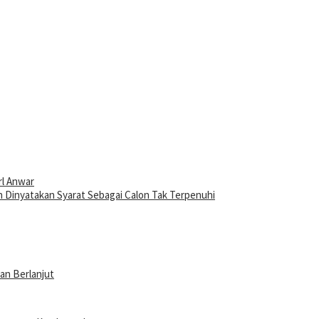
rl Anwar
h Dinyatakan Syarat Sebagai Calon Tak Terpenuhi
an Berlanjut