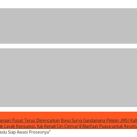
anaan Pusat Terus Digencarkan
Bayu Surya Gandamana Pimpin JMSI Kalt
 Layak Konsumsi, Yuk Kenali Ciri-Cirinya!
8 Manfaat Puasa untuk Keseha
aslu Siap Awasi Prosesnya”