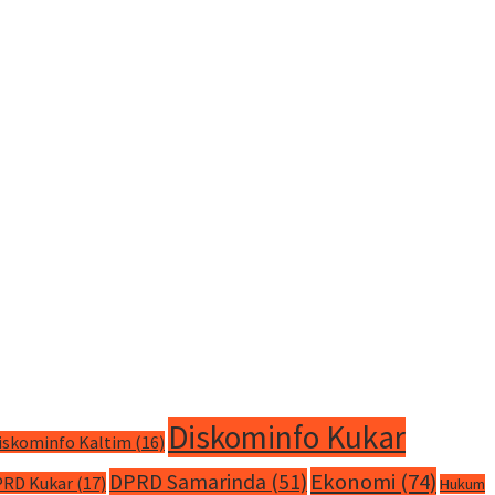
Diskominfo Kukar
iskominfo Kaltim
(16)
Ekonomi
(74)
DPRD Samarinda
(51)
RD Kukar
(17)
Hukum