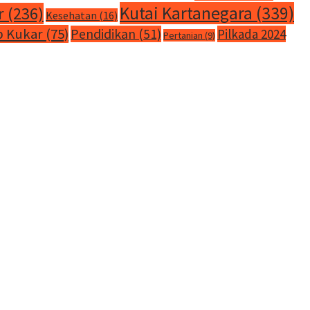
Kutai Kartanegara
(339)
r
(236)
Kesehatan
(16)
 Kukar
(75)
Pendidikan
(51)
Pilkada 2024
Pertanian
(9)