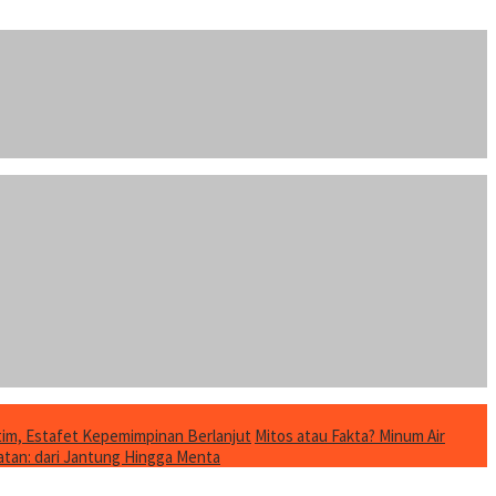
im, Estafet Kepemimpinan Berlanjut
Mitos atau Fakta? Minum Air
tan: dari Jantung Hingga Menta