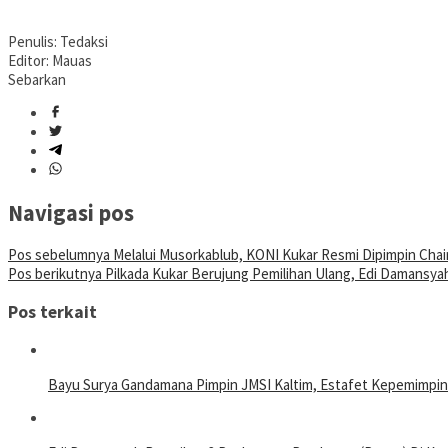
Penulis: Tedaksi
Editor: Mauas
Sebarkan
Navigasi pos
Pos sebelumnya
Melalui Musorkablub, KONI Kukar Resmi Dipimpin Chai
Pos berikutnya
Pilkada Kukar Berujung Pemilihan Ulang, Edi Damansya
Pos terkait
Bayu Surya Gandamana Pimpin JMSI Kaltim, Estafet Kepemimpin