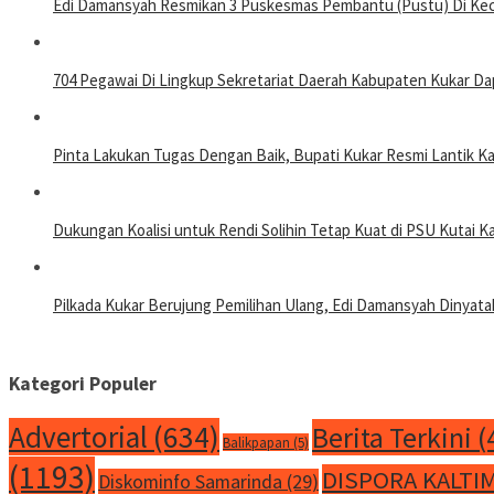
Edi Damansyah Resmikan 3 Puskesmas Pembantu (Pustu) Di K
704 Pegawai Di Lingkup Sekretariat Daerah Kabupaten Kukar Dap
Pinta Lakukan Tugas Dengan Baik, Bupati Kukar Resmi Lantik K
Dukungan Koalisi untuk Rendi Solihin Tetap Kuat di PSU Kutai K
Pilkada Kukar Berujung Pemilihan Ulang, Edi Damansyah Dinyata
Kategori Populer
Advertorial
(634)
Berita Terkini
(
Balikpapan
(5)
(1193)
DISPORA KALTI
Diskominfo Samarinda
(29)