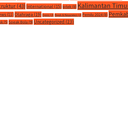
Kalimantan Timu
truktur
(43)
International
(15)
Iptek
(8)
Pemkab
Olahraga
(19)
ews
(11)
Pemilu 2024
(8)
Opini
(2)
Pajak & Keuangan
(2)
Uncategorized
(23)
Speak Bola
(9)
ok
(5)