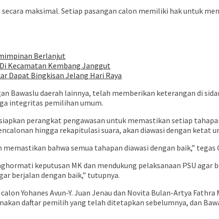
ecara maksimal. Setiap pasangan calon memiliki hak untuk meng
mimpinan Berlanjut
 Di Kecamatan Kembang Janggut
ar Dapat Bingkisan Jelang Hari Raya
 Bawaslu daerah lainnya, telah memberikan keterangan di sidan
ga integritas pemilihan umum.
rsiapkan perangkat pengawasan untuk memastikan setiap tahapa
encalonan hingga rekapitulasi suara, akan diawasi dengan ketat
an memastikan bahwa semua tahapan diawasi dengan baik,” tegas 
nghormati keputusan MK dan mendukung pelaksanaan PSU agar ber
gar berjalan dengan baik,” tutupnya.
calon Yohanes Avun-Y. Juan Jenau dan Novita Bulan-Artya Fathra Ma
akan daftar pemilih yang telah ditetapkan sebelumnya, dan Baw