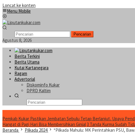
Loncat ke konten
Menu Mobile
Pencarian
Agustus 8, 2026
Berita Terkini
Berita Utama
Kutai Kartanegara
Ragam
Advertorial
Diskominfo Kukar
DPRD Kaltim
Konten Spesial
Pemkab Kukar Pastikan Jembatan Sebulu Tetap Berlanjut, Upaya Pend
Hangat di Pagi Hari Bisa Membersihkan Ginjal
3 Tanda Kurma Sudah Tidak
Beranda
Pilkada 2024
“Pilkada Mahulu: MK Perintahkan PSU, Baw