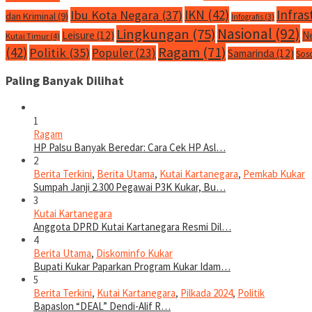
IKN
(42)
Infras
Ibu Kota Negara
(37)
dan Kriminal
(9)
Infografis
(3)
Nasional
(92)
Lingkungan
(75)
Leisure
(12)
N
Kutai Timur
(4)
Ragam
(71)
(42)
Politik
(35)
Populer
(23)
Samarinda
(12)
Sos
Paling Banyak Dilihat
1
Ragam
HP Palsu Banyak Beredar: Cara Cek HP Asl…
2
Berita Terkini
,
Berita Utama
,
Kutai Kartanegara
,
Pemkab Kukar
Sumpah Janji 2.300 Pegawai P3K Kukar, Bu…
3
Kutai Kartanegara
Anggota DPRD Kutai Kartanegara Resmi Dil…
4
Berita Utama
,
Diskominfo Kukar
Bupati Kukar Paparkan Program Kukar Idam…
5
Berita Terkini
,
Kutai Kartanegara
,
Pilkada 2024
,
Politik
Bapaslon “DEAL” Dendi-Alif R…