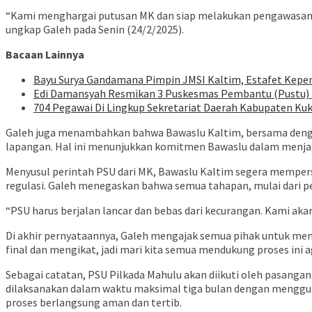
“Kami menghargai putusan MK dan siap melakukan pengawasan s
ungkap Galeh pada Senin (24/2/2025).
Bacaan Lainnya
Bayu Surya Gandamana Pimpin JMSI Kaltim, Estafet Kepe
Edi Damansyah Resmikan 3 Puskesmas Pembantu (Pustu)
704 Pegawai Di Lingkup Sekretariat Daerah Kabupaten Kuk
Galeh juga menambahkan bahwa Bawaslu Kaltim, bersama dengan
lapangan. Hal ini menunjukkan komitmen Bawaslu dalam menja
Menyusul perintah PSU dari MK, Bawaslu Kaltim segera mempe
regulasi. Galeh menegaskan bahwa semua tahapan, mulai dari p
“PSU harus berjalan lancar dan bebas dari kecurangan. Kami ak
Di akhir pernyataannya, Galeh mengajak semua pihak untuk me
final dan mengikat, jadi mari kita semua mendukung proses ini a
Sebagai catatan, PSU Pilkada Mahulu akan diikuti oleh pasangan 
dilaksanakan dalam waktu maksimal tiga bulan dengan menggun
proses berlangsung aman dan tertib.