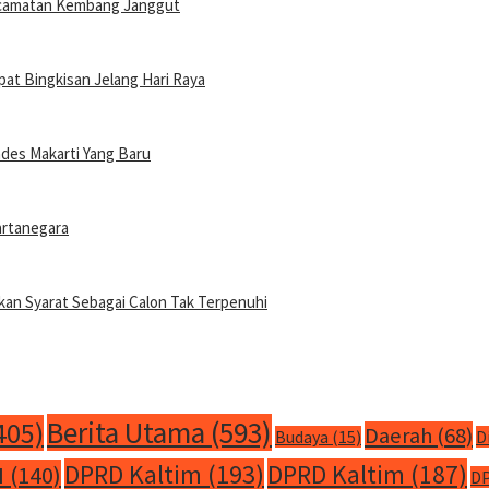
ecamatan Kembang Janggut
at Bingkisan Jelang Hari Raya
ades Makarti Yang Baru
artanegara
kan Syarat Sebagai Calon Tak Terpenuhi
Berita Utama
(593)
405)
Daerah
(68)
Budaya
(15)
D
DPRD Kaltim
(193)
DPRD Kaltim
(187)
M
(140)
DP