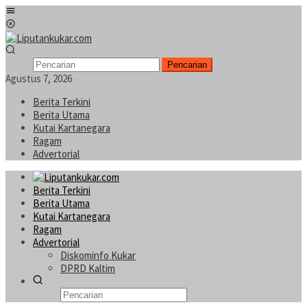
Loncat
Menu
ke
Mobile
konten
Pencarian
Agustus 7, 2026
Berita Terkini
Berita Utama
Kutai Kartanegara
Ragam
Advertorial
Berita Terkini
Berita Utama
Kutai Kartanegara
Ragam
Advertorial
Diskominfo Kukar
DPRD Kaltim