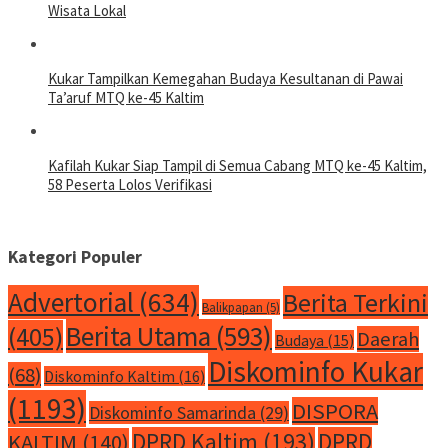
Wisata Lokal
Kukar Tampilkan Kemegahan Budaya Kesultanan di Pawai
Ta’aruf MTQ ke-45 Kaltim
Kafilah Kukar Siap Tampil di Semua Cabang MTQ ke-45 Kaltim,
58 Peserta Lolos Verifikasi
Kategori Populer
Advertorial
(634)
Berita Terkini
Balikpapan
(5)
Berita Utama
(593)
(405)
Daerah
Budaya
(15)
Diskominfo Kukar
(68)
Diskominfo Kaltim
(16)
(1193)
DISPORA
Diskominfo Samarinda
(29)
DPRD Kaltim
(193)
DPRD
KALTIM
(140)