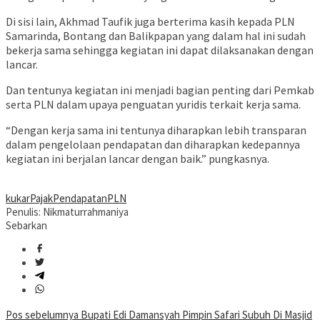
Di sisi lain, Akhmad Taufik juga berterima kasih kepada PLN
Samarinda, Bontang dan Balikpapan yang dalam hal ini sudah
bekerja sama sehingga kegiatan ini dapat dilaksanakan dengan
lancar.
Dan tentunya kegiatan ini menjadi bagian penting dari Pemkab
serta PLN dalam upaya penguatan yuridis terkait kerja sama.
“Dengan kerja sama ini tentunya diharapkan lebih transparan
dalam pengelolaan pendapatan dan diharapkan kedepannya
kegiatan ini berjalan lancar dengan baik.” pungkasnya.
kukar
Pajak
Pendapatan
PLN
Penulis: Nikmaturrahmaniya
Sebarkan
Navigasi
Pos sebelumnya
Bupati Edi Damansyah Pimpin Safari Subuh Di Masjid