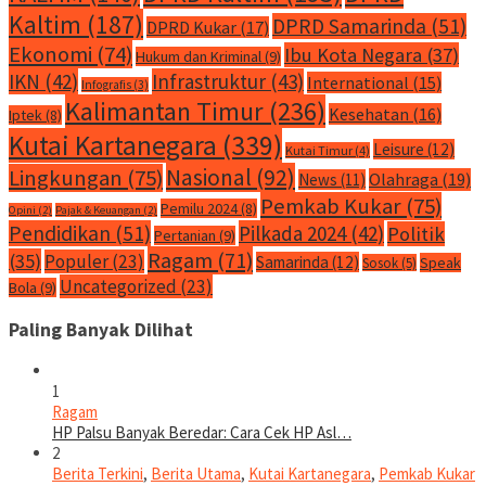
Kaltim
(187)
DPRD Samarinda
(51)
DPRD Kukar
(17)
Ekonomi
(74)
Ibu Kota Negara
(37)
Hukum dan Kriminal
(9)
IKN
(42)
Infrastruktur
(43)
International
(15)
Infografis
(3)
Kalimantan Timur
(236)
Kesehatan
(16)
Iptek
(8)
Kutai Kartanegara
(339)
Leisure
(12)
Kutai Timur
(4)
Nasional
(92)
Lingkungan
(75)
Olahraga
(19)
News
(11)
Pemkab Kukar
(75)
Pemilu 2024
(8)
Opini
(2)
Pajak & Keuangan
(2)
Pendidikan
(51)
Pilkada 2024
(42)
Politik
Pertanian
(9)
Ragam
(71)
(35)
Populer
(23)
Samarinda
(12)
Speak
Sosok
(5)
Uncategorized
(23)
Bola
(9)
Paling Banyak Dilihat
1
Ragam
HP Palsu Banyak Beredar: Cara Cek HP Asl…
2
Berita Terkini
,
Berita Utama
,
Kutai Kartanegara
,
Pemkab Kukar