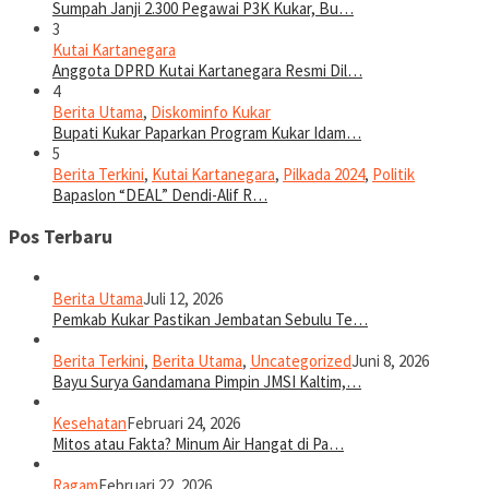
Sumpah Janji 2.300 Pegawai P3K Kukar, Bu…
3
Kutai Kartanegara
Anggota DPRD Kutai Kartanegara Resmi Dil…
4
Berita Utama
,
Diskominfo Kukar
Bupati Kukar Paparkan Program Kukar Idam…
5
Berita Terkini
,
Kutai Kartanegara
,
Pilkada 2024
,
Politik
Bapaslon “DEAL” Dendi-Alif R…
Pos Terbaru
Berita Utama
Juli 12, 2026
Pemkab Kukar Pastikan Jembatan Sebulu Te…
Berita Terkini
,
Berita Utama
,
Uncategorized
Juni 8, 2026
Bayu Surya Gandamana Pimpin JMSI Kaltim,…
Kesehatan
Februari 24, 2026
Mitos atau Fakta? Minum Air Hangat di Pa…
Ragam
Februari 22, 2026