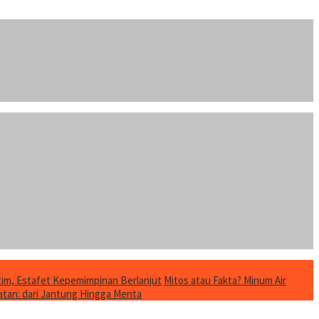
im, Estafet Kepemimpinan Berlanjut
Mitos atau Fakta? Minum Air
tan: dari Jantung Hingga Menta