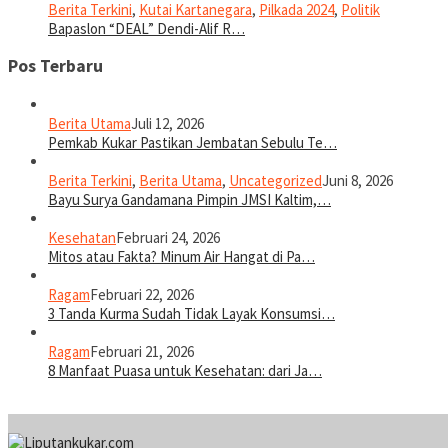
Berita Terkini
,
Kutai Kartanegara
,
Pilkada 2024
,
Politik
Bapaslon “DEAL” Dendi-Alif R…
Pos Terbaru
Berita Utama
Juli 12, 2026
Pemkab Kukar Pastikan Jembatan Sebulu Te…
Berita Terkini
,
Berita Utama
,
Uncategorized
Juni 8, 2026
Bayu Surya Gandamana Pimpin JMSI Kaltim,…
Kesehatan
Februari 24, 2026
Mitos atau Fakta? Minum Air Hangat di Pa…
Ragam
Februari 22, 2026
3 Tanda Kurma Sudah Tidak Layak Konsumsi…
Ragam
Februari 21, 2026
8 Manfaat Puasa untuk Kesehatan: dari Ja…