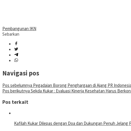
Pembangunan IKN
Sebarkan
Navigasi pos
Pos sebelumnya
Pegadaian Borong Penghargaan di Ajang PR Indonesi
Pos berikutnya
Sekda Kukar : Evaluasi Kinerja Kesehatan Harus Berkont
Pos terkait
Kafilah Kukar Dilepas dengan Doa dan Dukungan Penuh Jelang 