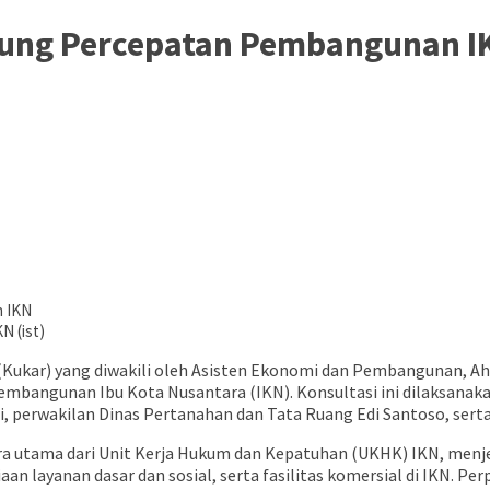
kung Percepatan Pembangunan I
 (ist)
ukar) yang diwakili oleh Asisten Ekonomi dan Pembangunan, Ahya
bangunan Ibu Kota Nusantara (IKN). Konsultasi ini dilaksanakan 
erwakilan Dinas Pertanahan dan Tata Ruang Edi Santoso, serta 
icara utama dari Unit Kerja Hukum dan Kepatuhan (UKHK) IKN, men
layanan dasar dan sosial, serta fasilitas komersial di IKN. Pe