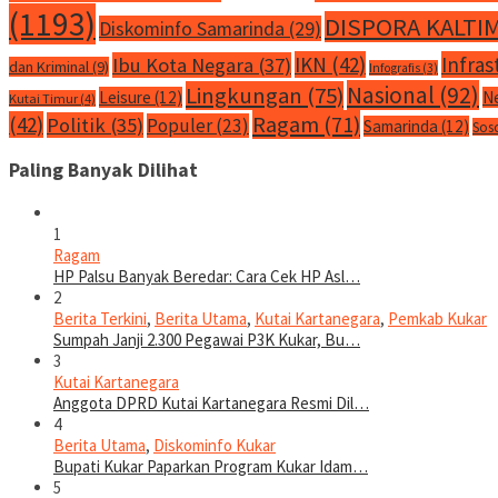
(1193)
DISPORA KALTI
Diskominfo Samarinda
(29)
IKN
(42)
Infras
Ibu Kota Negara
(37)
dan Kriminal
(9)
Infografis
(3)
Nasional
(92)
Lingkungan
(75)
Leisure
(12)
N
Kutai Timur
(4)
Ragam
(71)
(42)
Politik
(35)
Populer
(23)
Samarinda
(12)
Sos
Paling Banyak Dilihat
1
Ragam
HP Palsu Banyak Beredar: Cara Cek HP Asl…
2
Berita Terkini
,
Berita Utama
,
Kutai Kartanegara
,
Pemkab Kukar
Sumpah Janji 2.300 Pegawai P3K Kukar, Bu…
3
Kutai Kartanegara
Anggota DPRD Kutai Kartanegara Resmi Dil…
4
Berita Utama
,
Diskominfo Kukar
Bupati Kukar Paparkan Program Kukar Idam…
5