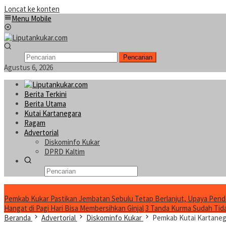
Loncat ke konten
Menu Mobile
Pencarian
Agustus 6, 2026
Berita Terkini
Berita Utama
Kutai Kartanegara
Ragam
Advertorial
Diskominfo Kukar
DPRD Kaltim
Konten Spesial
Pemkab Kukar Pastikan Jembatan Sebulu Tetap Berlanjut, Upaya Pend
Hangat di Pagi Hari Bisa Membersihkan Ginjal
3 Tanda Kurma Sudah Tidak
Beranda
Advertorial
Diskominfo Kukar
Pemkab Kutai Kartane