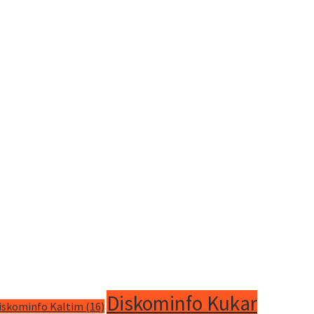
Diskominfo Kukar
iskominfo Kaltim
(16)