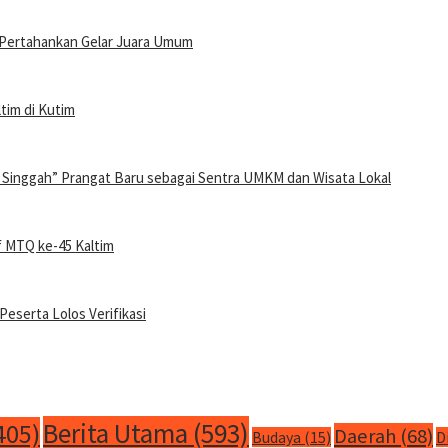
p Pertahankan Gelar Juara Umum
tim di Kutim
 Singgah” Prangat Baru sebagai Sentra UMKM dan Wisata Lokal
f MTQ ke-45 Kaltim
Peserta Lolos Verifikasi
Berita Utama
(593)
405)
Daerah
(68)
Budaya
(15)
D