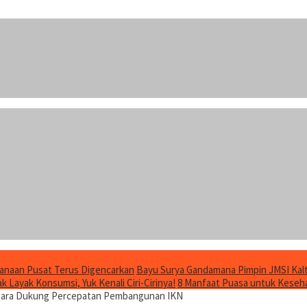
anaan Pusat Terus Digencarkan
Bayu Surya Gandamana Pimpin JMSI Kalt
 Layak Konsumsi, Yuk Kenali Ciri-Cirinya!
8 Manfaat Puasa untuk Keseha
gara Dukung Percepatan Pembangunan IKN