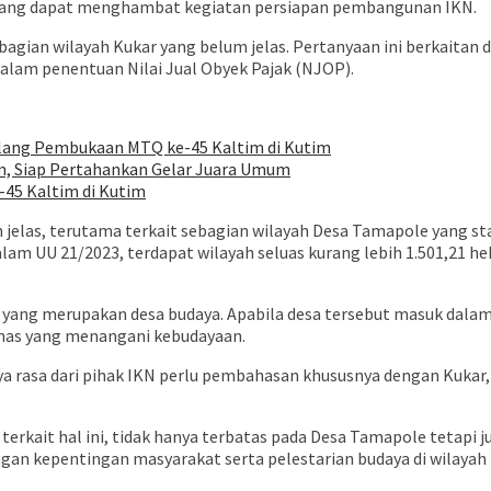
 yang dapat menghambat kegiatan persiapan pembangunan IKN.
bagian wilayah Kukar yang belum jelas. Pertanyaan ini berkaitan
dalam penentuan Nilai Jual Obyek Pajak (NJOP).
elang Pembukaan MTQ ke-45 Kaltim di Kutim
im, Siap Pertahankan Gelar Juara Umum
45 Kaltim di Kutim
jelas, terutama terkait sebagian wilayah Desa Tamapole yang s
am UU 21/2023, terdapat wilayah seluas kurang lebih 1.501,21 hekt
 yang merupakan desa budaya. Apabila desa tersebut masuk dalam 
inas yang menangani kebudayaan.
a rasa dari pihak IKN perlu pembahasan khususnya dengan Kukar, 
terkait hal ini, tidak hanya terbatas pada Desa Tamapole tetapi 
ngan kepentingan masyarakat serta pelestarian budaya di wilayah 