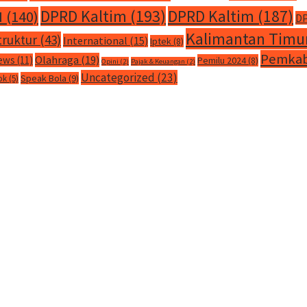
DPRD Kaltim
(193)
DPRD Kaltim
(187)
M
(140)
DP
Kalimantan Timu
truktur
(43)
International
(15)
Iptek
(8)
Pemkab
Olahraga
(19)
ews
(11)
Pemilu 2024
(8)
Opini
(2)
Pajak & Keuangan
(2)
Uncategorized
(23)
Speak Bola
(9)
ok
(5)