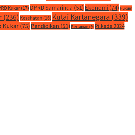
Ekonomi
(74)
DPRD Samarinda
(51)
RD Kukar
(17)
Hukum
Kutai Kartanegara
(339)
r
(236)
Kesehatan
(16)
 Kukar
(75)
Pendidikan
(51)
Pilkada 2024
Pertanian
(9)