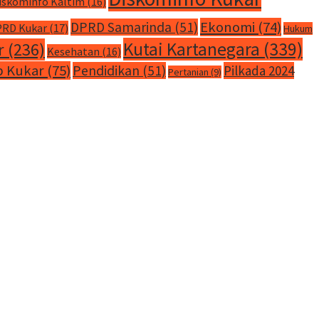
iskominfo Kaltim
(16)
Ekonomi
(74)
DPRD Samarinda
(51)
RD Kukar
(17)
Hukum
Kutai Kartanegara
(339)
r
(236)
Kesehatan
(16)
 Kukar
(75)
Pendidikan
(51)
Pilkada 2024
Pertanian
(9)