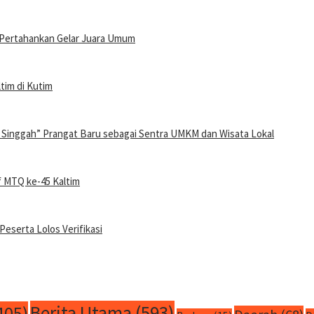
p Pertahankan Gelar Juara Umum
tim di Kutim
 Singgah” Prangat Baru sebagai Sentra UMKM dan Wisata Lokal
f MTQ ke-45 Kaltim
Peserta Lolos Verifikasi
Berita Utama
(593)
405)