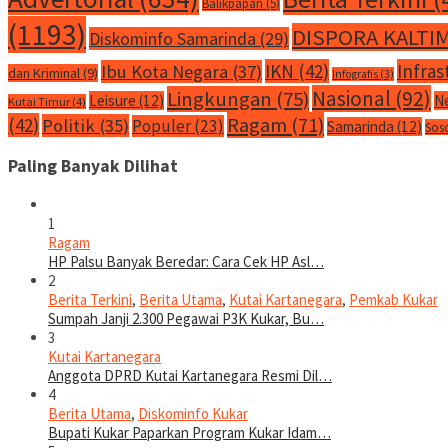
Balikpapan
(5)
(1193)
DISPORA KALTI
Diskominfo Samarinda
(29)
IKN
(42)
Infras
Ibu Kota Negara
(37)
dan Kriminal
(9)
Infografis
(3)
Nasional
(92)
Lingkungan
(75)
Leisure
(12)
N
Kutai Timur
(4)
Ragam
(71)
(42)
Politik
(35)
Populer
(23)
Samarinda
(12)
Sos
Paling Banyak Dilihat
1
Ragam
HP Palsu Banyak Beredar: Cara Cek HP Asl…
2
Berita Terkini
,
Berita Utama
,
Kutai Kartanegara
,
Pemkab Kukar
Sumpah Janji 2.300 Pegawai P3K Kukar, Bu…
3
Kutai Kartanegara
Anggota DPRD Kutai Kartanegara Resmi Dil…
4
Berita Utama
,
Diskominfo Kukar
Bupati Kukar Paparkan Program Kukar Idam…