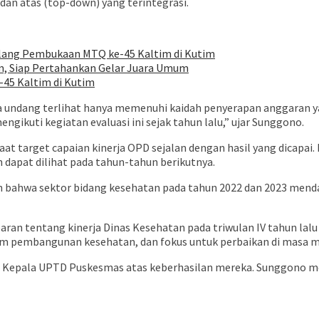
an atas (top-down) yang terintegrasi.
elang Pembukaan MTQ ke-45 Kaltim di Kutim
im, Siap Pertahankan Gelar Juara Umum
45 Kaltim di Kutim
a undang terlihat hanya memenuhi kaidah penyerapan anggaran y
engikuti kegiatan evaluasi ini sejak tahun lalu,” ujar Sunggono.
t target capaian kinerja OPD sejalan dengan hasil yang dicapai. 
dapat dilihat pada tahun-tahun berikutnya.
lah bahwa sektor bidang kesehatan pada tahun 2022 dan 2023 mend
an tentang kinerja Dinas Kesehatan pada triwulan IV tahun lalu (
lam pembangunan kesehatan, dan fokus untuk perbaikan di masa m
ara Kepala UPTD Puskesmas atas keberhasilan mereka. Sunggono