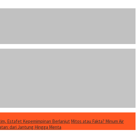
im, Estafet Kepemimpinan Berlanjut
Mitos atau Fakta? Minum Air
tan: dari Jantung Hingga Menta