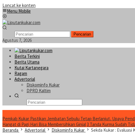
Loncat ke konten
Menu Mobile
Pencarian
Agustus 7, 2026
Berita Terkini
Berita Utama
Kutai Kartanegara
Ragam
Advertorial
Diskominfo Kukar
DPRD Kaltim
Konten Spesial
Pemkab Kukar Pastikan Jembatan Sebulu Tetap Berlanjut, Upaya Pend
Hangat di Pagi Hari Bisa Membersihkan Ginjal
3 Tanda Kurma Sudah Tidak
Beranda
Advertorial
Diskominfo Kukar
Sekda Kukar : Evaluasi 