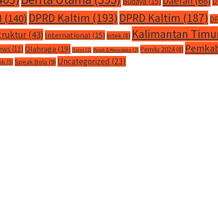
Daerah
(68)
Budaya
(15)
D
DPRD Kaltim
(193)
DPRD Kaltim
(187)
M
(140)
DP
Kalimantan Timu
truktur
(43)
International
(15)
Iptek
(8)
Pemkab
Olahraga
(19)
ews
(11)
Pemilu 2024
(8)
Opini
(2)
Pajak & Keuangan
(2)
Uncategorized
(23)
Speak Bola
(9)
ok
(5)