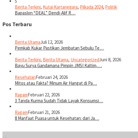
5
Berita Terkini
,
Kutai Kartanegara
,
Pilkada 2024
,
Politik
Bapaslon “DEAL” Dendi-Alif R…
Pos Terbaru
Berita Utama
Juli 12, 2026
Pemkab Kukar Pastikan Jembatan Sebulu Te…
Berita Terkini
,
Berita Utama
,
Uncategorized
Juni 8, 2026
Bayu Surya Gandamana Pimpin JMSI Kaltim,…
Kesehatan
Februari 24, 2026
Mitos atau Fakta? Minum Air Hangat di Pa…
Ragam
Februari 22, 2026
3 Tanda Kurma Sudah Tidak Layak Konsumsi…
Ragam
Februari 21, 2026
8 Manfaat Puasa untuk Kesehatan: dari Ja…