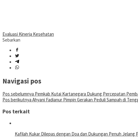
Evaluasi Kinerja Kesehatan
Sebarkan
Navigasi pos
Pos sebelumnya
Pemkab Kutai Kartanegara Dukung Percepatan Pemb
Pos berikutnya
Ahyani Fadianur Pimpin Gerakan Peduli Sampah di Ten
Pos terkait
Kafilah Kukar Dilepas dengan Doa dan Dukungan Penuh Jelang 