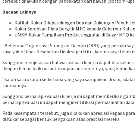
tersebut dilakukan dengan pendekatan dari bawah (bottom-up) d
Bacaan Lainnya
Kafilah Kukar Dilepas dengan Doa dan Dukungan Penuh J
Kukar Serahkan Piala Bergilir MTQ kepada Gubernur Kalt
UMKM Kukar Tampilkan Produk Unggulan di Bazar MTQ ke-
“Beberapa Organisasi Perangkat Daerah (OPD) yang pernah say
saya yakin Dinas Kesehatan tidak seperti itu, karena saya telah m
Sunggono menjelaskan bahwa evaluasi kinerja dapat dilakukan saa
dengan benar, baik output maupun outcome-nya, yang kemudian 
“Salah satu ukuran sederhana yang saya sampaikan di sini, ada
tambahnya.
Sunggono berharap evaluasi kinerja ini dapat memberikan gambar
berharap evaluasi ini dapat mengidentifikasi permasalahan da
Pada kesempatan tersebut, juga dilakukan apresiasi kepada p
di Kukar sebagai bentuk pengakuan atas prestasi mereka.