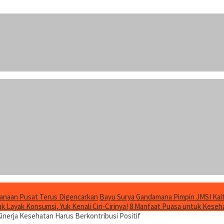
anaan Pusat Terus Digencarkan
Bayu Surya Gandamana Pimpin JMSI Kalt
 Layak Konsumsi, Yuk Kenali Ciri-Cirinya!
8 Manfaat Puasa untuk Keseha
Kinerja Kesehatan Harus Berkontribusi Positif