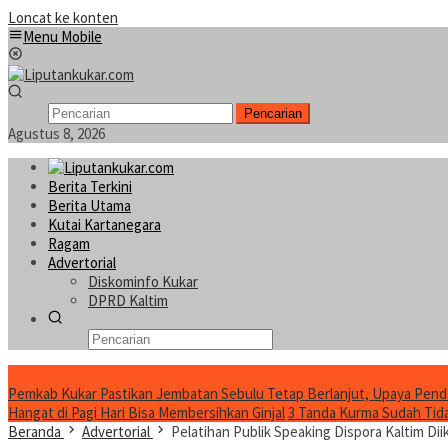
Loncat ke konten
Menu Mobile
Pencarian
Agustus 8, 2026
Berita Terkini
Berita Utama
Kutai Kartanegara
Ragam
Advertorial
Diskominfo Kukar
DPRD Kaltim
Konten Spesial
Pemkab Kukar Pastikan Jembatan Sebulu Tetap Berlanjut, Upaya Pend
Hangat di Pagi Hari Bisa Membersihkan Ginjal
3 Tanda Kurma Sudah Tidak
Beranda
Advertorial
Pelatihan Publik Speaking Dispora Kaltim Di