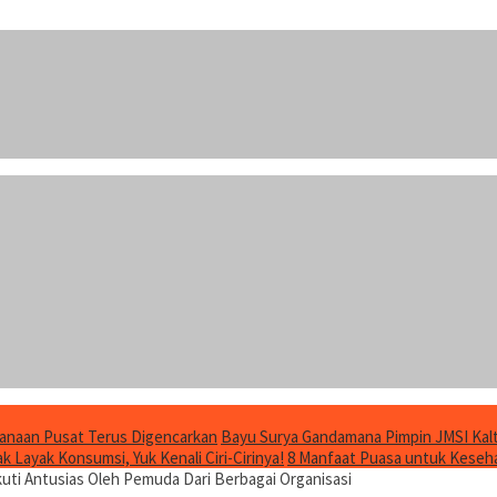
anaan Pusat Terus Digencarkan
Bayu Surya Gandamana Pimpin JMSI Kalt
 Layak Konsumsi, Yuk Kenali Ciri-Cirinya!
8 Manfaat Puasa untuk Keseha
ikuti Antusias Oleh Pemuda Dari Berbagai Organisasi