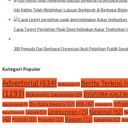
Isbi Kaltim Telah Melahirkan Lulusan Berkiprah di Berbagai Bida
Capai Target Perolehan Pajak Demi Kebijakan Kukar Tingkatkan H
200 Pemuda Dari Berbagai Organisasi Ikuti Pelatihan Publik Spea
Kategori Populer
Advertorial
(634)
Berita Terkini
(
Balikpapan
(5)
(1193)
DISPORA KALTI
Diskominfo Samarinda
(29)
IKN
(42)
Infras
Ibu Kota Negara
(37)
dan Kriminal
(9)
Infografis
(3)
Nasional
(92)
Lingkungan
(75)
Leisure
(12)
N
Kutai Timur
(4)
Ragam
(71)
(42)
Politik
(35)
Populer
(23)
Samarinda
(12)
Sos