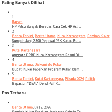
Paling Banyak Dilihat
1
Ragam
HP Palsu Banyak Beredar: Cara Cek HP Asl…
2
Berita Terkini
,
Berita Utama
,
Kutai Kartanegara
,
Pemkab Kukar
Sumpah Janji 2.300 Pegawai P3K Kukar, Bu…
3
Kutai Kartanegara
Anggota DPRD Kutai Kartanegara Resmi Dil…
4
Berita Utama
,
Diskominfo Kukar
Bupati Kukar Paparkan Program Kukar Idam…
5
Berita Terkini
,
Kutai Kartanegara
,
Pilkada 2024
,
Politik
Bapaslon “DEAL” Dendi-Alif R…
Pos Terbaru
Berita Utama
Juli 12, 2026
Pemkab Kukar Pastikan Jembatan Sebulu Te…