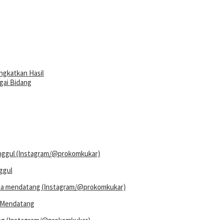
ngkatkan Hasil
agai Bidang
ggul
a Mendatang