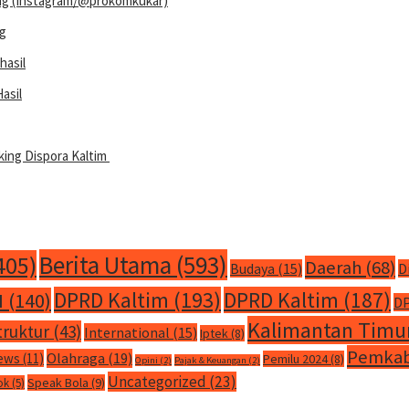
ng
asil
king Dispora Kaltim
Berita Utama
(593)
405)
Daerah
(68)
Budaya
(15)
D
DPRD Kaltim
(193)
DPRD Kaltim
(187)
M
(140)
DP
Kalimantan Timu
truktur
(43)
International
(15)
Iptek
(8)
Pemkab
Olahraga
(19)
ews
(11)
Pemilu 2024
(8)
Opini
(2)
Pajak & Keuangan
(2)
Uncategorized
(23)
Speak Bola
(9)
ok
(5)