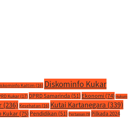
Diskominfo Kukar
iskominfo Kaltim
(16)
Ekonomi
(74)
DPRD Samarinda
(51)
RD Kukar
(17)
Hukum
Kutai Kartanegara
(339)
r
(236)
Kesehatan
(16)
 Kukar
(75)
Pendidikan
(51)
Pilkada 2024
Pertanian
(9)