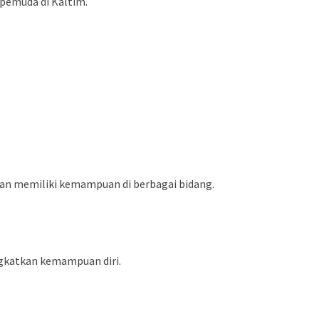
pemuda di Kaltim.
 dan memiliki kemampuan di berbagai bidang.
ngkatkan kemampuan diri.