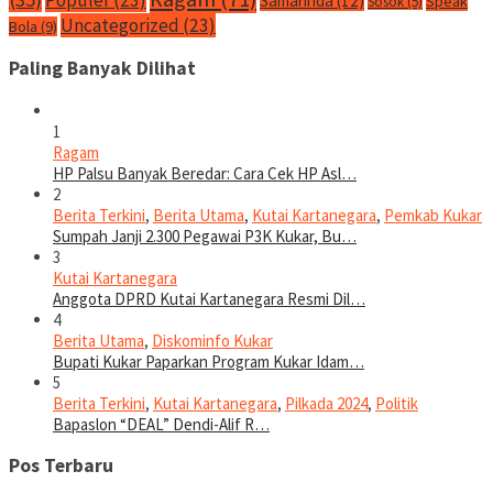
Samarinda
(12)
Speak
Sosok
(5)
Uncategorized
(23)
Bola
(9)
Paling Banyak Dilihat
1
Ragam
HP Palsu Banyak Beredar: Cara Cek HP Asl…
2
Berita Terkini
,
Berita Utama
,
Kutai Kartanegara
,
Pemkab Kukar
Sumpah Janji 2.300 Pegawai P3K Kukar, Bu…
3
Kutai Kartanegara
Anggota DPRD Kutai Kartanegara Resmi Dil…
4
Berita Utama
,
Diskominfo Kukar
Bupati Kukar Paparkan Program Kukar Idam…
5
Berita Terkini
,
Kutai Kartanegara
,
Pilkada 2024
,
Politik
Bapaslon “DEAL” Dendi-Alif R…
Pos Terbaru