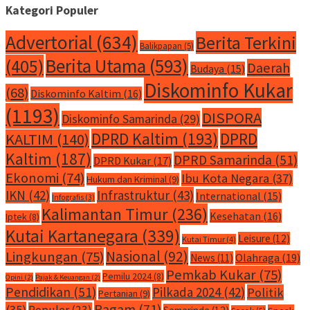
Kategori Populer
Advertorial
(634)
Berita Terkini
Balikpapan
(5)
Berita Utama
(593)
(405)
Daerah
Budaya
(15)
Diskominfo Kukar
(68)
Diskominfo Kaltim
(16)
(1193)
DISPORA
Diskominfo Samarinda
(29)
DPRD Kaltim
(193)
DPRD
KALTIM
(140)
Kaltim
(187)
DPRD Samarinda
(51)
DPRD Kukar
(17)
Ekonomi
(74)
Ibu Kota Negara
(37)
Hukum dan Kriminal
(9)
IKN
(42)
Infrastruktur
(43)
International
(15)
Infografis
(3)
Kalimantan Timur
(236)
Kesehatan
(16)
Iptek
(8)
Kutai Kartanegara
(339)
Leisure
(12)
Kutai Timur
(4)
Nasional
(92)
Lingkungan
(75)
Olahraga
(19)
News
(11)
Pemkab Kukar
(75)
Pemilu 2024
(8)
Opini
(2)
Pajak & Keuangan
(2)
Pendidikan
(51)
Pilkada 2024
(42)
Politik
Pertanian
(9)
Ragam
(71)
(35)
Populer
(23)