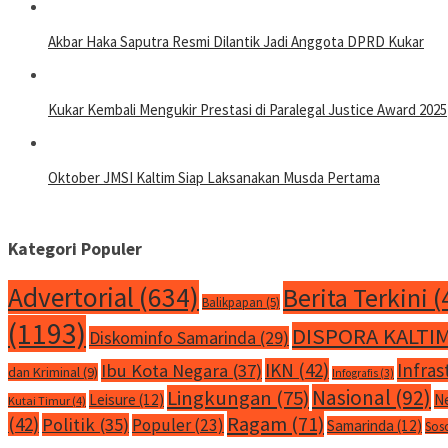
Akbar Haka Saputra Resmi Dilantik Jadi Anggota DPRD Kukar
Kukar Kembali Mengukir Prestasi di Paralegal Justice Award 2025
Oktober JMSI Kaltim Siap Laksanakan Musda Pertama
Kategori Populer
Advertorial
(634)
Berita Terkini
(
Balikpapan
(5)
(1193)
DISPORA KALTI
Diskominfo Samarinda
(29)
IKN
(42)
Infras
Ibu Kota Negara
(37)
dan Kriminal
(9)
Infografis
(3)
Nasional
(92)
Lingkungan
(75)
Leisure
(12)
N
Kutai Timur
(4)
Ragam
(71)
(42)
Politik
(35)
Populer
(23)
Samarinda
(12)
Sos