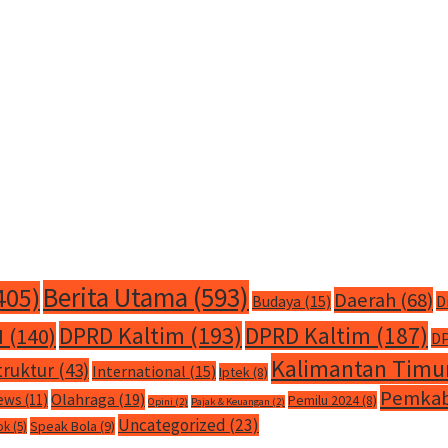
Berita Utama
(593)
405)
Daerah
(68)
Budaya
(15)
D
DPRD Kaltim
(193)
DPRD Kaltim
(187)
M
(140)
DP
Kalimantan Timu
truktur
(43)
International
(15)
Iptek
(8)
Pemkab
Olahraga
(19)
ews
(11)
Pemilu 2024
(8)
Opini
(2)
Pajak & Keuangan
(2)
Uncategorized
(23)
Speak Bola
(9)
ok
(5)