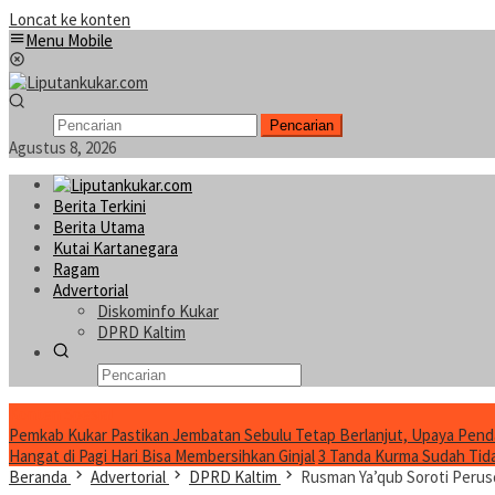
Loncat ke konten
Menu Mobile
Pencarian
Agustus 8, 2026
Berita Terkini
Berita Utama
Kutai Kartanegara
Ragam
Advertorial
Diskominfo Kukar
DPRD Kaltim
Konten Spesial
Pemkab Kukar Pastikan Jembatan Sebulu Tetap Berlanjut, Upaya Pend
Hangat di Pagi Hari Bisa Membersihkan Ginjal
3 Tanda Kurma Sudah Tidak
Beranda
Advertorial
DPRD Kaltim
Rusman Ya’qub Soroti Perus