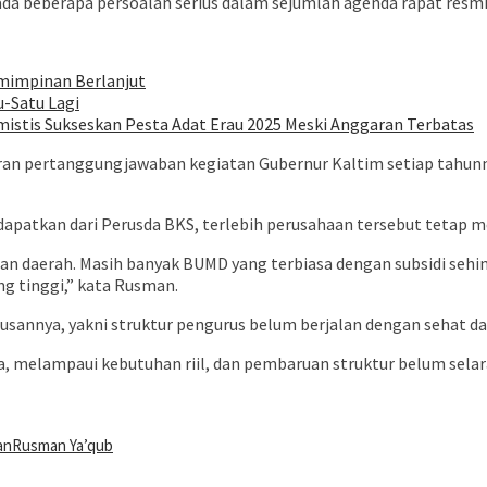
a beberapa persoalan serius dalam sejumlah agenda rapat resmi
mimpinan Berlanjut
u-Satu Lagi
istis Sukseskan Pesta Adat Erau 2025 Meski Anggaran Terbatas
oran pertanggungjawaban kegiatan Gubernur Kaltim setiap tahunn
patkan dari Perusda BKS, terlebih perusahaan tersebut tetap m
aerah. Masih banyak BUMD yang terbiasa dengan subsidi sehingga 
ng tinggi,” kata Rusman.
sannya, yakni struktur pengurus belum berjalan dengan sehat dan
ia, melampaui kebutuhan riil, dan pembaruan struktur belum selar
an
Rusman Ya’qub