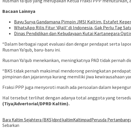
Rusman Ya’qub yang merupakan Ketua Fraksi PPP menuturkan, ad
Bacaan Lainnya
Bayu Surya Gandamana Pimpin JMSI Kaltim, Estafet Kepe
WhatsApp Rilis Fitur ‘@all’ di Indonesia, Gak Perlu Tag Sat
Dinas Pendidikan dan Kebudayaan Kutai Kartanegara Optim
“Dalam berbagai rapat evaluasi dan dengar pendapat serta lap
Rusman Ya’qub, baru-baru ini.
Rusman Ya’qub menekankan, meningkatnya PAD tidak pernah dida
“BKS tidak pernah maksimal mendorong peningkatan pendapatan d
pimpinan dan jajarannya kurang memiliki jiwa kewirausahaan ya
Fraksi PPP juga menyoroti masih ada persoalan dalam kepenguru
Hal tersebut terlihat dengan adanya total anggota yang tersed
(Tiya/Advertorial/DPRD Kaltim).
Bara Kaltim Sejahtera (BKS)
dprd kaltim
Kaltim
pad
Perusda Pertambang
Sebarkan