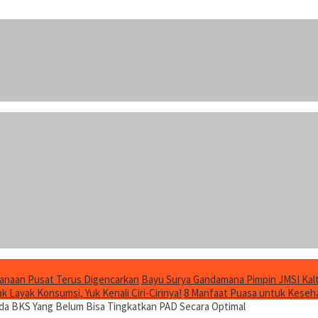
anaan Pusat Terus Digencarkan
Bayu Surya Gandamana Pimpin JMSI Kalt
 Layak Konsumsi, Yuk Kenali Ciri-Cirinya!
8 Manfaat Puasa untuk Keseha
da BKS Yang Belum Bisa Tingkatkan PAD Secara Optimal