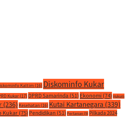
Diskominfo Kukar
iskominfo Kaltim
(16)
Ekonomi
(74)
DPRD Samarinda
(51)
RD Kukar
(17)
Hukum
Kutai Kartanegara
(339)
r
(236)
Kesehatan
(16)
 Kukar
(75)
Pendidikan
(51)
Pilkada 2024
Pertanian
(9)