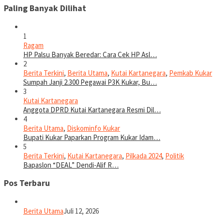
Paling Banyak Dilihat
1
Ragam
HP Palsu Banyak Beredar: Cara Cek HP Asl…
2
Berita Terkini
,
Berita Utama
,
Kutai Kartanegara
,
Pemkab Kukar
Sumpah Janji 2.300 Pegawai P3K Kukar, Bu…
3
Kutai Kartanegara
Anggota DPRD Kutai Kartanegara Resmi Dil…
4
Berita Utama
,
Diskominfo Kukar
Bupati Kukar Paparkan Program Kukar Idam…
5
Berita Terkini
,
Kutai Kartanegara
,
Pilkada 2024
,
Politik
Bapaslon “DEAL” Dendi-Alif R…
Pos Terbaru
Berita Utama
Juli 12, 2026