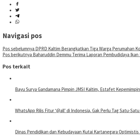
Navigasi pos
Pos sebelumnya
DPRD Kaltim Berangkatkan Tiga Warga Perumahan Kor
Pos berikutnya
Baharuddin Demmu Terima Laporan Pembudidaya Ikan N
Pos terkait
Bayu Surya Gandamana Pimpin JMSI Kaltim, Estafet Kepemimpin
WhatsApp Rilis Fitur ‘@all’ di Indonesia, Gak Perlu Tag Satu-Satu
Dinas Pendidikan dan Kebudayaan Kutai Kartanegara Optimistis