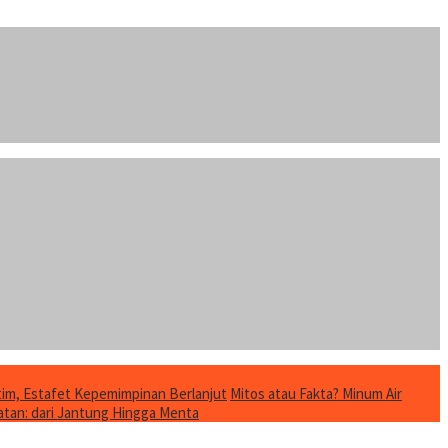
im, Estafet Kepemimpinan Berlanjut
Mitos atau Fakta? Minum Air
tan: dari Jantung Hingga Menta