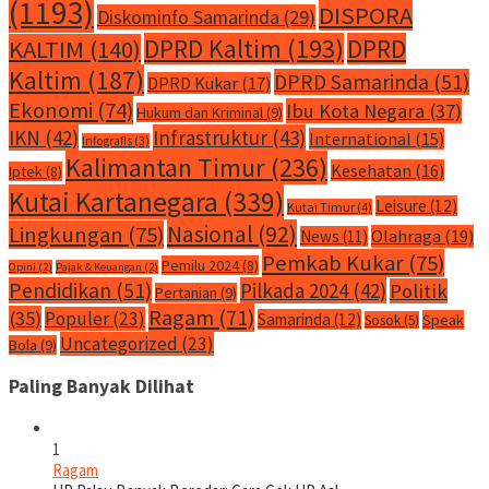
(1193)
DISPORA
Diskominfo Samarinda
(29)
DPRD Kaltim
(193)
DPRD
KALTIM
(140)
Kaltim
(187)
DPRD Samarinda
(51)
DPRD Kukar
(17)
Ekonomi
(74)
Ibu Kota Negara
(37)
Hukum dan Kriminal
(9)
IKN
(42)
Infrastruktur
(43)
International
(15)
Infografis
(3)
Kalimantan Timur
(236)
Kesehatan
(16)
Iptek
(8)
Kutai Kartanegara
(339)
Leisure
(12)
Kutai Timur
(4)
Nasional
(92)
Lingkungan
(75)
Olahraga
(19)
News
(11)
Pemkab Kukar
(75)
Pemilu 2024
(8)
Opini
(2)
Pajak & Keuangan
(2)
Pendidikan
(51)
Pilkada 2024
(42)
Politik
Pertanian
(9)
Ragam
(71)
(35)
Populer
(23)
Samarinda
(12)
Speak
Sosok
(5)
Uncategorized
(23)
Bola
(9)
Paling Banyak Dilihat
1
Ragam