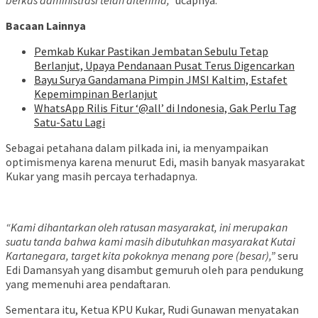
berkas administrasi telah diterima,”
ucapnya.
Bacaan Lainnya
Pemkab Kukar Pastikan Jembatan Sebulu Tetap
Berlanjut, Upaya Pendanaan Pusat Terus Digencarkan
Bayu Surya Gandamana Pimpin JMSI Kaltim, Estafet
Kepemimpinan Berlanjut
WhatsApp Rilis Fitur ‘@all’ di Indonesia, Gak Perlu Tag
Satu-Satu Lagi
Sebagai petahana dalam pilkada ini, ia menyampaikan
optimismenya karena menurut Edi, masih banyak masyarakat
Kukar yang masih percaya terhadapnya.
“Kami dihantarkan oleh ratusan masyarakat, ini merupakan
suatu tanda bahwa kami masih dibutuhkan masyarakat Kutai
Kartanegara, target kita pokoknya menang pore (besar),”
seru
Edi Damansyah yang disambut gemuruh oleh para pendukung
yang memenuhi area pendaftaran.
Sementara itu, Ketua KPU Kukar, Rudi Gunawan menyatakan