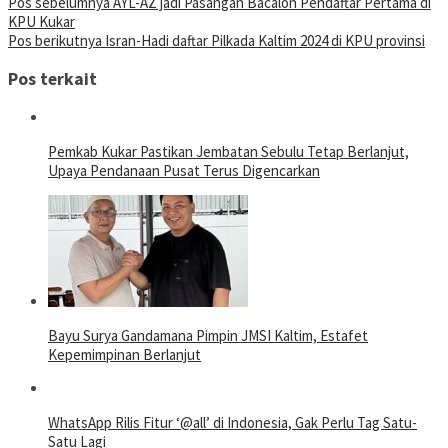
Pos sebelumnya
AYL-AZ jadi Pasangan Bacalon Pendaftar Pertama di
KPU Kukar
Pos berikutnya
Isran-Hadi daftar Pilkada Kaltim 2024 di KPU provinsi
Pos terkait
Pemkab Kukar Pastikan Jembatan Sebulu Tetap Berlanjut,
Upaya Pendanaan Pusat Terus Digencarkan
Bayu Surya Gandamana Pimpin JMSI Kaltim, Estafet
Kepemimpinan Berlanjut
WhatsApp Rilis Fitur ‘@all’ di Indonesia, Gak Perlu Tag Satu-
Satu Lagi