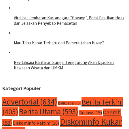
Viral Isu Jembatan Kartanegara “Goyang”, Polisi Pastikan Hoax
dan Jelaskan Penyebab Kemacetan
Mau Tahu Kabar Terbaru dari Pemerintahan Kukar?
Revitalisasi Bantaran Sungai Tenggarong Akan Dijadikan
Kawasan Wisata dan UMKM
Kategori Populer
Advertorial
(634)
Berita Terkini
Balikpapan
(5)
Berita Utama
(593)
(405)
Daerah
Budaya
(15)
Diskominfo Kukar
(68)
Diskominfo Kaltim
(16)