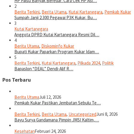
HP Palsu Banyak Beredar: Cara Cek HP Asl…
2
Berita Terkini
,
Berita Utama
,
Kutai Kartanegara
,
Pemkab Kukar
Sumpah Janji 2.300 Pegawai P3K Kukar, Bu…
3
Kutai Kartanegara
Anggota DPRD Kutai Kartanegara Resmi Dil…
4
Berita Utama
,
Diskominfo Kukar
Bupati Kukar Paparkan Program Kukar Idam…
5
Berita Terkini
,
Kutai Kartanegara
,
Pilkada 2024
,
Politik
Bapaslon “DEAL” Dendi-Alif R…
Pos Terbaru
Berita Utama
Juli 12, 2026
Pemkab Kukar Pastikan Jembatan Sebulu Te…
Berita Terkini
,
Berita Utama
,
Uncategorized
Juni 8, 2026
Bayu Surya Gandamana Pimpin JMSI Kaltim,…
Kesehatan
Februari 24, 2026