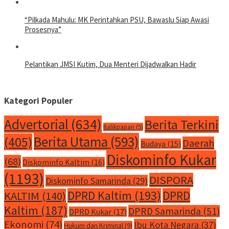
“Pilkada Mahulu: MK Perintahkan PSU, Bawaslu Siap Awasi
Prosesnya”
Pelantikan JMSI Kutim, Dua Menteri Dijadwalkan Hadir
Kategori Populer
Advertorial
(634)
Berita Terkini
Balikpapan
(5)
Berita Utama
(593)
(405)
Daerah
Budaya
(15)
Diskominfo Kukar
(68)
Diskominfo Kaltim
(16)
(1193)
DISPORA
Diskominfo Samarinda
(29)
DPRD Kaltim
(193)
DPRD
KALTIM
(140)
Kaltim
(187)
DPRD Samarinda
(51)
DPRD Kukar
(17)
Ekonomi
(74)
Ibu Kota Negara
(37)
Hukum dan Kriminal
(9)