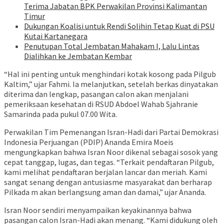
Terima Jabatan BPK Perwakilan Provinsi Kalimantan
Timur
Dukungan Koalisi untuk Rendi Solihin Tetap Kuat di PSU
Kutai Kartanegara
Penutupan Total Jembatan Mahakam I, Lalu Lintas
Dialihkan ke Jembatan Kembar
“Hal ini penting untuk menghindari kotak kosong pada Pilgub
Kaltim,” ujar Fahmi. Ia melanjutkan, setelah berkas dinyatakan
diterima dan lengkap, pasangan calon akan menjalani
pemeriksaan kesehatan di RSUD Abdoel Wahab Sjahranie
Samarinda pada pukul 07.00 Wita.
Perwakilan Tim Pemenangan Isran-Hadi dari Partai Demokrasi
Indonesia Perjuangan (PDIP) Ananda Emira Moeis
mengungkapkan bahwa Isran Noor dikenal sebagai sosok yang
cepat tanggap, lugas, dan tegas. “Terkait pendaftaran Pilgub,
kami melihat pendaftaran berjalan lancar dan meriah. Kami
sangat senang dengan antusiasme masyarakat dan berharap
Pilkada m akan berlangsung aman dan damai,” ujar Ananda.
Isran Noor sendiri menyampaikan keyakinannya bahwa
pasangan calon Isran-Hadi akan menang. “Kami didukung oleh