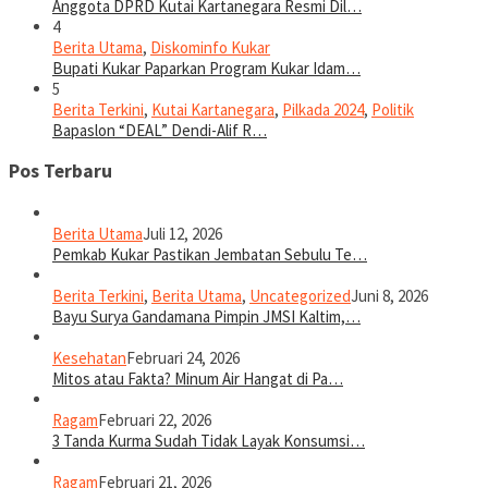
Anggota DPRD Kutai Kartanegara Resmi Dil…
4
Berita Utama
,
Diskominfo Kukar
Bupati Kukar Paparkan Program Kukar Idam…
5
Berita Terkini
,
Kutai Kartanegara
,
Pilkada 2024
,
Politik
Bapaslon “DEAL” Dendi-Alif R…
Pos Terbaru
Berita Utama
Juli 12, 2026
Pemkab Kukar Pastikan Jembatan Sebulu Te…
Berita Terkini
,
Berita Utama
,
Uncategorized
Juni 8, 2026
Bayu Surya Gandamana Pimpin JMSI Kaltim,…
Kesehatan
Februari 24, 2026
Mitos atau Fakta? Minum Air Hangat di Pa…
Ragam
Februari 22, 2026
3 Tanda Kurma Sudah Tidak Layak Konsumsi…
Ragam
Februari 21, 2026