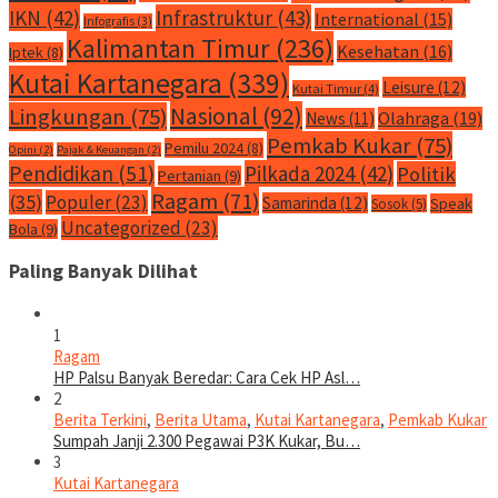
IKN
(42)
Infrastruktur
(43)
International
(15)
Infografis
(3)
Kalimantan Timur
(236)
Kesehatan
(16)
Iptek
(8)
Kutai Kartanegara
(339)
Leisure
(12)
Kutai Timur
(4)
Nasional
(92)
Lingkungan
(75)
Olahraga
(19)
News
(11)
Pemkab Kukar
(75)
Pemilu 2024
(8)
Opini
(2)
Pajak & Keuangan
(2)
Pendidikan
(51)
Pilkada 2024
(42)
Politik
Pertanian
(9)
Ragam
(71)
(35)
Populer
(23)
Samarinda
(12)
Speak
Sosok
(5)
Uncategorized
(23)
Bola
(9)
Paling Banyak Dilihat
1
Ragam
HP Palsu Banyak Beredar: Cara Cek HP Asl…
2
Berita Terkini
,
Berita Utama
,
Kutai Kartanegara
,
Pemkab Kukar
Sumpah Janji 2.300 Pegawai P3K Kukar, Bu…
3
Kutai Kartanegara