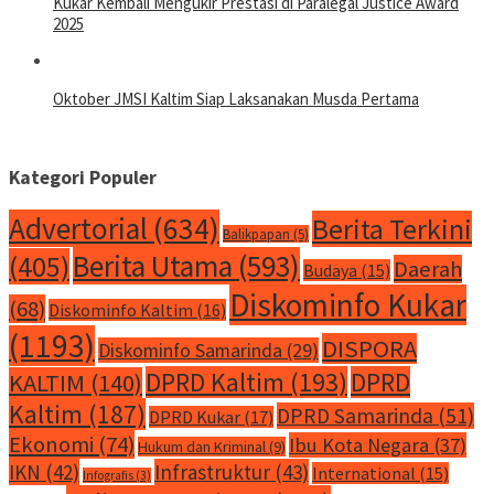
Kukar Kembali Mengukir Prestasi di Paralegal Justice Award
2025
Oktober JMSI Kaltim Siap Laksanakan Musda Pertama
Kategori Populer
Advertorial
(634)
Berita Terkini
Balikpapan
(5)
Berita Utama
(593)
(405)
Daerah
Budaya
(15)
Diskominfo Kukar
(68)
Diskominfo Kaltim
(16)
(1193)
DISPORA
Diskominfo Samarinda
(29)
DPRD Kaltim
(193)
DPRD
KALTIM
(140)
Kaltim
(187)
DPRD Samarinda
(51)
DPRD Kukar
(17)
Ekonomi
(74)
Ibu Kota Negara
(37)
Hukum dan Kriminal
(9)
IKN
(42)
Infrastruktur
(43)
International
(15)
Infografis
(3)