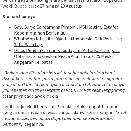
pertama kali terhitung masa pendaftaran Bacalon Bupati dan
Wakil Bupati sejak 27 hingga 29 Agustus.
Bacaan Lainnya
Bayu Surya Gandamana Pimpin JMSI Kaltim, Estafet
Kepemimpinan Berlanjut
WhatsApp Rilis Fitur ‘@all’ di Indonesia, Gak Perlu Tag
Satu-Satu Lagi
Dinas Pendidikan dan Kebudayaan Kutai Kartanegara
Optimistis Sukseskan Pesta Adat Erau 2025 Meski
Anggaran Terbatas
“
Berkas yang diberikan hari ini, terlebih dahulu akan kami
diverifikasi, sembari pasangan calon menanti surat pengantar
yang akan kami berikan guna melakukan tahapan selanjutnya
yakni pemeriksaan kesehatan di RSUD AM Parikesit Tenggarong
,”
terangnya pada awak media.
Lebih lanjut Rudi berhatap Pilkada di Kukar dapat berjalan
dengan dinamis dan dewasa tanpa adanya ketimpangan. “
Saat
ini ada proses demokrasi dapat membentuk kedewasaan
berpolitik
,” tegasnya.