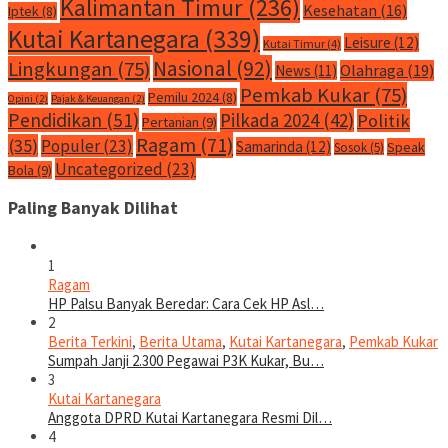
Kalimantan Timur
(236)
Kesehatan
(16)
Iptek
(8)
Kutai Kartanegara
(339)
Leisure
(12)
Kutai Timur
(4)
Nasional
(92)
Lingkungan
(75)
Olahraga
(19)
News
(11)
Pemkab Kukar
(75)
Pemilu 2024
(8)
Opini
(2)
Pajak & Keuangan
(2)
Pendidikan
(51)
Pilkada 2024
(42)
Politik
Pertanian
(9)
Ragam
(71)
(35)
Populer
(23)
Samarinda
(12)
Speak
Sosok
(5)
Uncategorized
(23)
Bola
(9)
Paling Banyak Dilihat
1
Ragam
HP Palsu Banyak Beredar: Cara Cek HP Asl…
2
Berita Terkini
,
Berita Utama
,
Kutai Kartanegara
,
Pemkab Kukar
Sumpah Janji 2.300 Pegawai P3K Kukar, Bu…
3
Kutai Kartanegara
Anggota DPRD Kutai Kartanegara Resmi Dil…
4