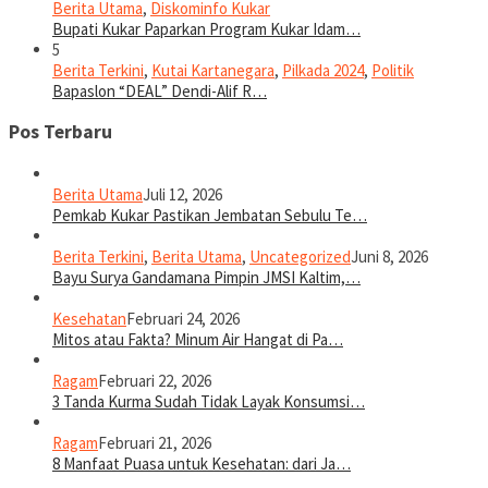
Berita Utama
,
Diskominfo Kukar
Bupati Kukar Paparkan Program Kukar Idam…
5
Berita Terkini
,
Kutai Kartanegara
,
Pilkada 2024
,
Politik
Bapaslon “DEAL” Dendi-Alif R…
Pos Terbaru
Berita Utama
Juli 12, 2026
Pemkab Kukar Pastikan Jembatan Sebulu Te…
Berita Terkini
,
Berita Utama
,
Uncategorized
Juni 8, 2026
Bayu Surya Gandamana Pimpin JMSI Kaltim,…
Kesehatan
Februari 24, 2026
Mitos atau Fakta? Minum Air Hangat di Pa…
Ragam
Februari 22, 2026
3 Tanda Kurma Sudah Tidak Layak Konsumsi…
Ragam
Februari 21, 2026
8 Manfaat Puasa untuk Kesehatan: dari Ja…