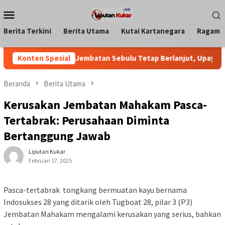
Loncat
Menu
ke
Mobile
konten
Berita Terkini
Berita Utama
Kutai Kartanegara
Ragam
Kukar Pastikan Jembatan Sebulu Tetap Berlanjut, Upaya Penda
Konten Spesial
Beranda
Berita Utama
Kerusakan Jembatan Mahakam Pasca-
Tertabrak: Perusahaan Diminta
Bertanggung Jawab
Liputan Kukar
Februari 17, 2025
Pasca-tertabrak
tongkang bermuatan kayu bernama
Indosukses 28 yang ditarik oleh Tugboat 28, pilar 3 (P3)
Jembatan Mahakam mengalami kerusakan yang serius, bahkan