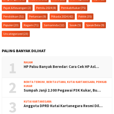
Pajak & Keuangan
(2)
Pemilu 2024
(8)
Pemkab Kukar
(75)
Pendidikan
(51)
Pertanian
(9)
Pilkada 2024
(42)
Politik
(35)
Populer
(23)
Ragam
(71)
Samarinda
(12)
Sosok
(5)
Speak Bola
(9)
Uncategorized
(23)
PALING BANYAK DILIHAT
1
RAGAM
HP Palsu Banyak Beredar: Cara Cek HP Asl…
2
BERITA TERKINI
,
BERITA UTAMA
,
KUTAI KARTANEGARA
,
PEMKAB
KUKAR
Sumpah Janji 2.300 Pegawai P3K Kukar, Bu…
3
KUTAI KARTANEGARA
Anggota DPRD Kutai Kartanegara Resmi Dil…