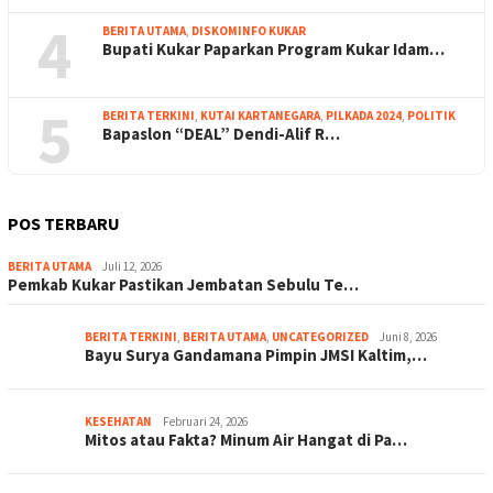
4
BERITA UTAMA
,
DISKOMINFO KUKAR
Bupati Kukar Paparkan Program Kukar Idam…
5
BERITA TERKINI
,
KUTAI KARTANEGARA
,
PILKADA 2024
,
POLITIK
Bapaslon “DEAL” Dendi-Alif R…
POS TERBARU
BERITA UTAMA
Juli 12, 2026
Pemkab Kukar Pastikan Jembatan Sebulu Te…
BERITA TERKINI
,
BERITA UTAMA
,
UNCATEGORIZED
Juni 8, 2026
Bayu Surya Gandamana Pimpin JMSI Kaltim,…
KESEHATAN
Februari 24, 2026
Mitos atau Fakta? Minum Air Hangat di Pa…