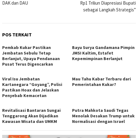
DAK dan DAU
Rp1 Triliun Diapresiasi Bupati
sebagai Langkah Strategis”
POS TERKAIT
Pemkab Kukar Pastikan
Bayu Surya Gandamana Pimpin
Jembatan Sebulu Tetap
JMSI Kaltim, Estafet
Berlanjut, Upaya Pendanaan
Kepemimpinan Berlanjut
Pusat Terus Digencarkan
Viral Isu Jembatan
Mau Tahu Kabar Terbaru dari
Kartanegara “Goyang”, Polisi
Pemerintahan Kukar?
Pastikan Hoax dan Jelaskan
Penyebab Kemacetan
Revitalisasi Bantaran Sungai
Putra Mahkota Saudi Tegas
Tenggarong Akan Dijadikan
Menolak Desakan Trump untuk
Kawasan Wisata dan UMKM
Normalisasi dengan Israel