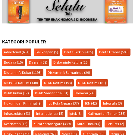
KATEGORI POPULER
Advertorial
(634)
Balikpapan
(5)
Berita Terkini
(405)
Berita Utama
(593)
Budaya
(15)
Daerah
(68)
Diskominfo Kaltim
(16)
Diskominfo Kukar
(1193)
Diskominfo Samarinda
(29)
DISPORA KALTIM
(140)
DPRD Kaltim
(193)
DPRD Kaltim
(187)
DPRD Kukar
(17)
DPRD Samarinda
(51)
Ekonomi
(74)
Hukum dan Kriminal
(9)
Ibu Kota Negara
(37)
IKN
(42)
Infografis
(3)
Infrastruktur
(43)
International
(15)
Iptek
(8)
Kalimantan Timur
(236)
Kesehatan
(16)
Kutai Kartanegara
(339)
Kutai Timur
(4)
Leisure
(12)
Lingkungan
(75)
Nasional
(92)
News
(11)
Olahraga
(19)
Opini
(2)