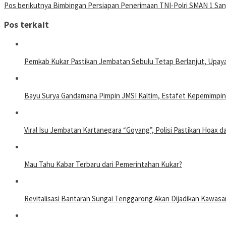
Pos berikutnya
Bimbingan Persiapan Penerimaan TNI-Polri SMAN 1 Sa
Pos terkait
Pemkab Kukar Pastikan Jembatan Sebulu Tetap Berlanjut, Upay
Bayu Surya Gandamana Pimpin JMSI Kaltim, Estafet Kepemimpin
Viral Isu Jembatan Kartanegara “Goyang”, Polisi Pastikan Hoax
Mau Tahu Kabar Terbaru dari Pemerintahan Kukar?
Revitalisasi Bantaran Sungai Tenggarong Akan Dijadikan Kawa