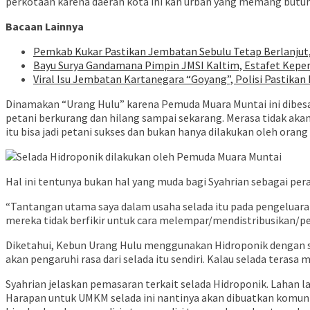
perkotaan karena daerah kota ini kan urban yang memang butuh 
Bacaan Lainnya
Pemkab Kukar Pastikan Jembatan Sebulu Tetap Berlanjut
Bayu Surya Gandamana Pimpin JMSI Kaltim, Estafet Kepe
Viral Isu Jembatan Kartanegara “Goyang”, Polisi Pastik
Dinamakan “Urang Hulu” karena Pemuda Muara Muntai ini dibesa
petani berkurang dan hilang sampai sekarang. Merasa tidak aka
itu bisa jadi petani sukses dan bukan hanya dilakukan oleh oran
Hal ini tentunya bukan hal yang muda bagi Syahrian sebagai pe
“Tantangan utama saya dalam usaha selada itu pada pengeluar
mereka tidak berfikir untuk cara melempar/mendistribusikan/pe
Diketahui, Kebun Urang Hulu menggunakan Hidroponik dengan si
akan pengaruhi rasa dari selada itu sendiri. Kalau selada tera
Syahrian jelaskan pemasaran terkait selada Hidroponik. Lahan l
Harapan untuk UMKM selada ini nantinya akan dibuatkan komunita