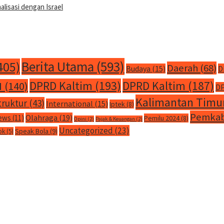
isasi dengan Israel
Berita Utama
(593)
405)
Daerah
(68)
Budaya
(15)
D
DPRD Kaltim
(193)
DPRD Kaltim
(187)
M
(140)
DP
Kalimantan Timu
truktur
(43)
International
(15)
Iptek
(8)
Pemkab
Olahraga
(19)
ews
(11)
Pemilu 2024
(8)
Opini
(2)
Pajak & Keuangan
(2)
Uncategorized
(23)
Speak Bola
(9)
ok
(5)