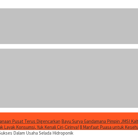
anaan Pusat Terus Digencarkan
Bayu Surya Gandamana Pimpin JMSI Kalt
 Layak Konsumsi, Yuk Kenali Ciri-Cirinya!
8 Manfaat Puasa untuk Keseha
ukses Dalam Usaha Selada Hidroponik