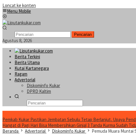
Loncat ke konten
Menu Mobile
Pencarian
Agustus 8, 2026
Berita Terkini
Berita Utama
Kutai Kartanegara
Ragam
Advertorial
Diskominfo Kukar
DPRD Kaltim
Konten Spesial
Pemkab Kukar Pastikan Jembatan Sebulu Tetap Berlanjut, Upaya Pend
Hangat di Pagi Hari Bisa Membersihkan Ginjal
3 Tanda Kurma Sudah Tidak
Beranda
Advertorial
Diskominfo Kukar
Pemuda Muara Muntai S