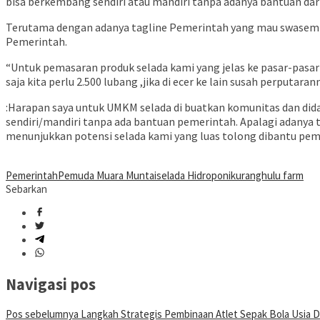
bisa berkembang sendiri atau mandiri tanpa adanya bantuan dar
Terutama dengan adanya tagline Pemerintah yang mau swasembad
Pemerintah.
“Untuk pemasaran produk selada kami yang jelas ke pasar-pasar
saja kita perlu 2.500 lubang ,jika di ecer ke lain susah perputar
:Harapan saya untuk UMKM selada di buatkan komunitas dan dida
sendiri/mandiri tanpa ada bantuan pemerintah. Apalagi adanya
menunjukkan potensi selada kami yang luas tolong dibantu pem
Pemerintah
Pemuda Muara Muntai
selada Hidroponik
uranghulu farm
Sebarkan
Navigasi pos
Pos sebelumnya
Langkah Strategis Pembinaan Atlet Sepak Bola Usia Di