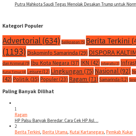
Putra Mahkota Saudi Tegas Menolak Desakan Trump untuk Normal
Kategori Populer
Advertorial
(634)
Berita Terkini
(
Balikpapan
(5)
(1193)
DISPORA KALTI
Diskominfo Samarinda
(29)
IKN
(42)
Infras
Ibu Kota Negara
(37)
dan Kriminal
(9)
Infografis
(3)
Nasional
(92)
Lingkungan
(75)
Leisure
(12)
N
Kutai Timur
(4)
Ragam
(71)
(42)
Politik
(35)
Populer
(23)
Samarinda
(12)
Sos
Paling Banyak Dilihat
1
Ragam
HP Palsu Banyak Beredar: Cara Cek HP Asl…
2
Berita Terkini
,
Berita Utama
,
Kutai Kartanegara
,
Pemkab Kukar