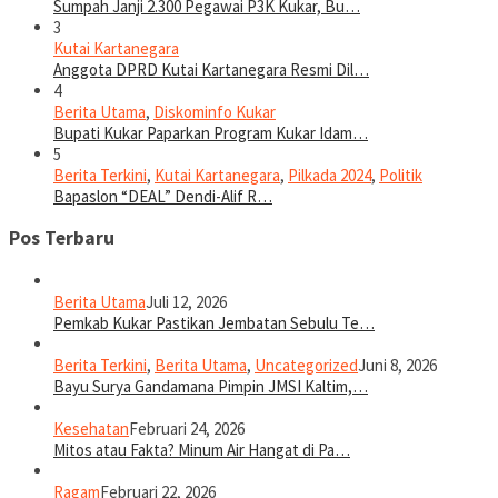
Sumpah Janji 2.300 Pegawai P3K Kukar, Bu…
3
Kutai Kartanegara
Anggota DPRD Kutai Kartanegara Resmi Dil…
4
Berita Utama
,
Diskominfo Kukar
Bupati Kukar Paparkan Program Kukar Idam…
5
Berita Terkini
,
Kutai Kartanegara
,
Pilkada 2024
,
Politik
Bapaslon “DEAL” Dendi-Alif R…
Pos Terbaru
Berita Utama
Juli 12, 2026
Pemkab Kukar Pastikan Jembatan Sebulu Te…
Berita Terkini
,
Berita Utama
,
Uncategorized
Juni 8, 2026
Bayu Surya Gandamana Pimpin JMSI Kaltim,…
Kesehatan
Februari 24, 2026
Mitos atau Fakta? Minum Air Hangat di Pa…
Ragam
Februari 22, 2026