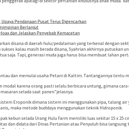
penggerak apalagi di sektor pertanian khususnya anak muda.”kat
, Upaya Pendanaan Pusat Terus Digencarkan
mimpinan Berlanjut
an Hoax dan Jelaskan Penyebab Kemacetan
rkan disana di daerah hulu/pedalaman yang terkenal dengan sekt
n sukses kalau masih berada disana, Syahrian akhirnya putuskan 
g tua saja. Tapi, generasi muda juga harus bisa membuat lahan pe
rantau dan memulai usaha Petani di Kaltim. Tantangannya tentu 
an modal karena orang pasti selalu berbicara untung, gimana c
masaran selada saat panen.”jelasnya.
stem Eroponik dimana sistem ini menggunakan pipa, talang air 
sa manis, maka metode budidaya menggunakan teknik Hidroponik.
apak kebun selada Urang Hulu Farm memiliki luas sekitar 15 x 25 
s dan didata dari Dinas Pertanian atau Penyuluh bisa langsung te