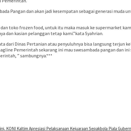
i Pemerintah.
a Pangan dan akan jadi kesempatan sebagai generasi muda untuk
 dan toko frozen food, untuk itu maka masuk ke supermarket kami
annya dan kasian pelanggan tetap kami.”kata Syahrian.
ta dari Dinas Pertanian atau penyuluhnya bisa langsung terjun k
 tagline Pemerintah sekarang ini mau swesambada pangan dan ini
erintah, ” sambungnya.***
ni, KONI Kaltim Apresiasi Pelaksanaan Kejuaraan Sepakbola Piala Guber