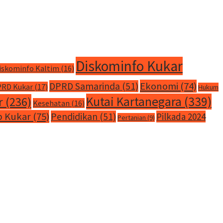
Diskominfo Kukar
iskominfo Kaltim
(16)
Ekonomi
(74)
DPRD Samarinda
(51)
RD Kukar
(17)
Hukum
Kutai Kartanegara
(339)
r
(236)
Kesehatan
(16)
 Kukar
(75)
Pendidikan
(51)
Pilkada 2024
Pertanian
(9)