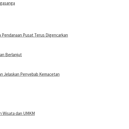
ngasanga
a Pendanaan Pusat Terus Digencarkan
an Berlanjut
 dan Jelaskan Penyebab Kemacetan
san Wisata dan UMKM