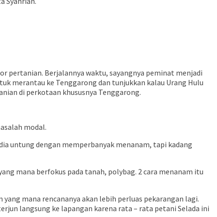
a Syahrian.
or pertanian. Berjalannya waktu, sayangnya peminat menjadi
untuk merantau ke Tenggarong dan tunjukkan kalau Urang Hulu
rtanian di perkotaan khususnya Tenggarong.
masalah modal.
ara dia untung dengan memperbanyak menanam, tapi kadang
yang mana berfokus pada tanah, polybag. 2 cara menanam itu
cm yang mana rencananya akan lebih perluas pekarangan lagi.
rjun langsung ke lapangan karena rata – rata petani Selada ini