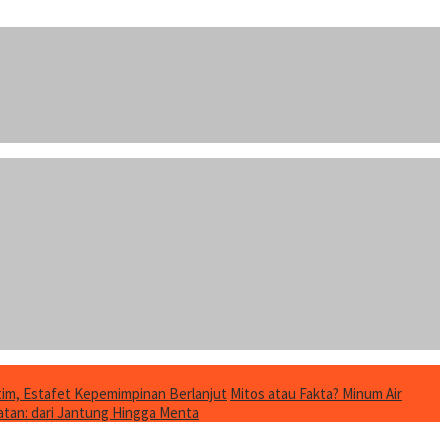
im, Estafet Kepemimpinan Berlanjut
Mitos atau Fakta? Minum Air
tan: dari Jantung Hingga Menta