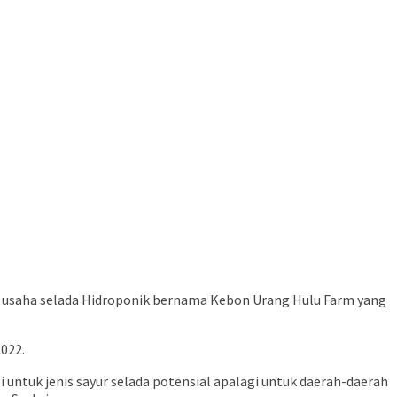
i usaha selada Hidroponik bernama Kebon Urang Hulu Farm yang
022.
gi untuk jenis sayur selada potensial apalagi untuk daerah-daerah