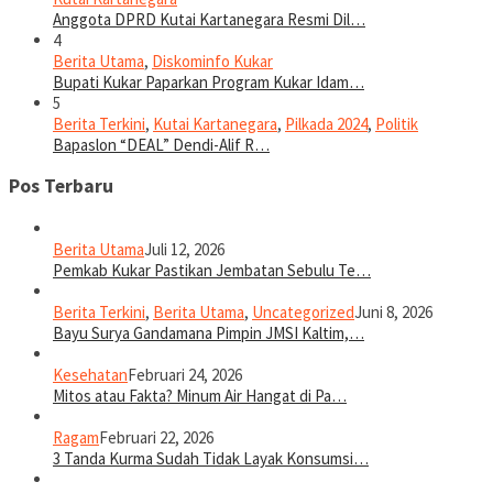
Anggota DPRD Kutai Kartanegara Resmi Dil…
4
Berita Utama
,
Diskominfo Kukar
Bupati Kukar Paparkan Program Kukar Idam…
5
Berita Terkini
,
Kutai Kartanegara
,
Pilkada 2024
,
Politik
Bapaslon “DEAL” Dendi-Alif R…
Pos Terbaru
Berita Utama
Juli 12, 2026
Pemkab Kukar Pastikan Jembatan Sebulu Te…
Berita Terkini
,
Berita Utama
,
Uncategorized
Juni 8, 2026
Bayu Surya Gandamana Pimpin JMSI Kaltim,…
Kesehatan
Februari 24, 2026
Mitos atau Fakta? Minum Air Hangat di Pa…
Ragam
Februari 22, 2026
3 Tanda Kurma Sudah Tidak Layak Konsumsi…