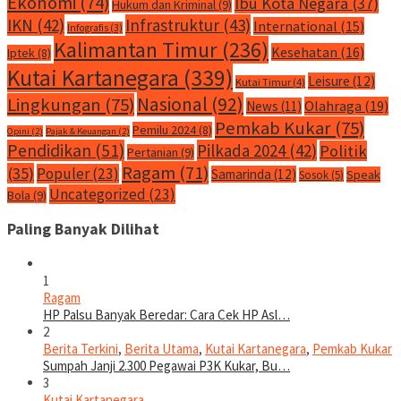
Ekonomi
(74)
Ibu Kota Negara
(37)
Hukum dan Kriminal
(9)
IKN
(42)
Infrastruktur
(43)
International
(15)
Infografis
(3)
Kalimantan Timur
(236)
Kesehatan
(16)
Iptek
(8)
Kutai Kartanegara
(339)
Leisure
(12)
Kutai Timur
(4)
Nasional
(92)
Lingkungan
(75)
Olahraga
(19)
News
(11)
Pemkab Kukar
(75)
Pemilu 2024
(8)
Opini
(2)
Pajak & Keuangan
(2)
Pendidikan
(51)
Pilkada 2024
(42)
Politik
Pertanian
(9)
Ragam
(71)
(35)
Populer
(23)
Samarinda
(12)
Speak
Sosok
(5)
Uncategorized
(23)
Bola
(9)
Paling Banyak Dilihat
1
Ragam
HP Palsu Banyak Beredar: Cara Cek HP Asl…
2
Berita Terkini
,
Berita Utama
,
Kutai Kartanegara
,
Pemkab Kukar
Sumpah Janji 2.300 Pegawai P3K Kukar, Bu…
3
Kutai Kartanegara