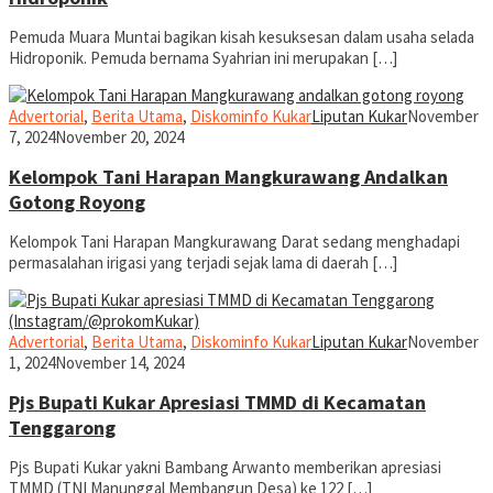
Pemuda Muara Muntai bagikan kisah kesuksesan dalam usaha selada
Hidroponik. Pemuda bernama Syahrian ini merupakan […]
Advertorial
,
Berita Utama
,
Diskominfo Kukar
Liputan Kukar
November
7, 2024
November 20, 2024
Kelompok Tani Harapan Mangkurawang Andalkan
Gotong Royong
Kelompok Tani Harapan Mangkurawang Darat sedang menghadapi
permasalahan irigasi yang terjadi sejak lama di daerah […]
Advertorial
,
Berita Utama
,
Diskominfo Kukar
Liputan Kukar
November
1, 2024
November 14, 2024
Pjs Bupati Kukar Apresiasi TMMD di Kecamatan
Tenggarong
Pjs Bupati Kukar yakni Bambang Arwanto memberikan apresiasi
TMMD (TNI Manunggal Membangun Desa) ke 122 […]