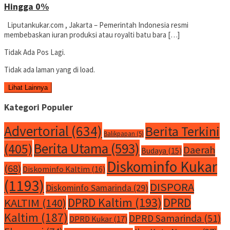
Hingga 0%
Liputankukar.com , Jakarta – Pemerintah Indonesia resmi
membebaskan iuran produksi atau royalti batu bara […]
Tidak Ada Pos Lagi.
Tidak ada laman yang di load.
Lihat Lainnya
Kategori Populer
Advertorial
(634)
Berita Terkini
Balikpapan
(5)
Berita Utama
(593)
(405)
Daerah
Budaya
(15)
Diskominfo Kukar
(68)
Diskominfo Kaltim
(16)
(1193)
DISPORA
Diskominfo Samarinda
(29)
DPRD Kaltim
(193)
DPRD
KALTIM
(140)
Kaltim
(187)
DPRD Samarinda
(51)
DPRD Kukar
(17)