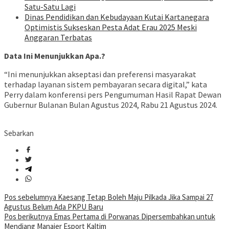
Satu-Satu Lagi
Dinas Pendidikan dan Kebudayaan Kutai Kartanegara
Optimistis Sukseskan Pesta Adat Erau 2025 Meski
Anggaran Terbatas
Data Ini Menunjukkan Apa.?
“Ini menunjukkan akseptasi dan preferensi masyarakat
terhadap layanan sistem pembayaran secara digital,” kata
Perry dalam konferensi pers Pengumuman Hasil Rapat Dewan
Gubernur Bulanan Bulan Agustus 2024, Rabu 21 Agustus 2024.
Sebarkan
Navigasi
Pos sebelumnya
Kaesang Tetap Boleh Maju Pilkada Jika Sampai 27
Agustus Belum Ada PKPU Baru
pos
Pos berikutnya
Emas Pertama di Porwanas Dipersembahkan untuk
Mendiang Manajer Esport Kaltim