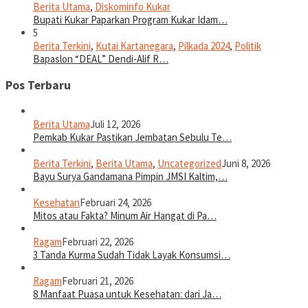
Berita Utama
,
Diskominfo Kukar
Bupati Kukar Paparkan Program Kukar Idam…
5
Berita Terkini
,
Kutai Kartanegara
,
Pilkada 2024
,
Politik
Bapaslon “DEAL” Dendi-Alif R…
Pos Terbaru
Berita Utama
Juli 12, 2026
Pemkab Kukar Pastikan Jembatan Sebulu Te…
Berita Terkini
,
Berita Utama
,
Uncategorized
Juni 8, 2026
Bayu Surya Gandamana Pimpin JMSI Kaltim,…
Kesehatan
Februari 24, 2026
Mitos atau Fakta? Minum Air Hangat di Pa…
Ragam
Februari 22, 2026
3 Tanda Kurma Sudah Tidak Layak Konsumsi…
Ragam
Februari 21, 2026
8 Manfaat Puasa untuk Kesehatan: dari Ja…