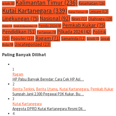
Kalimantan Timur
(236)
Kesehatan
(16)
Iptek
(8)
Kutai Kartanegara
(339)
Leisure
(12)
Kutai Timur
(4)
Nasional
(92)
Lingkungan
(75)
Olahraga
(19)
News
(11)
Pemkab Kukar
(75)
Pemilu 2024
(8)
Opini
(2)
Pajak & Keuangan
(2)
Pendidikan
(51)
Pilkada 2024
(42)
Politik
Pertanian
(9)
Ragam
(71)
(35)
Populer
(23)
Samarinda
(12)
Speak
Sosok
(5)
Uncategorized
(23)
Bola
(9)
Paling Banyak Dilihat
1
Ragam
HP Palsu Banyak Beredar: Cara Cek HP Asl…
2
Berita Terkini
,
Berita Utama
,
Kutai Kartanegara
,
Pemkab Kukar
Sumpah Janji 2.300 Pegawai P3K Kukar, Bu…
3
Kutai Kartanegara
Anggota DPRD Kutai Kartanegara Resmi Dil…
4