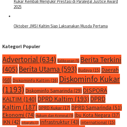
Kukar Kembali Mengukir Prestasi di Paralegal Justice Award
2025
Oktober JMSI Kaltim Siap Laksanakan Musda Pertama
Kategori Populer
Advertorial
(634)
Berita Terkini
Balikpapan
(5)
Berita Utama
(593)
(405)
Daerah
Budaya
(15)
Diskominfo Kukar
(68)
Diskominfo Kaltim
(16)
(1193)
DISPORA
Diskominfo Samarinda
(29)
DPRD Kaltim
(193)
DPRD
KALTIM
(140)
Kaltim
(187)
DPRD Samarinda
(51)
DPRD Kukar
(17)
Ekonomi
(74)
Ibu Kota Negara
(37)
Hukum dan Kriminal
(9)
IKN
(42)
Infrastruktur
(43)
International
(15)
Infografis
(3)