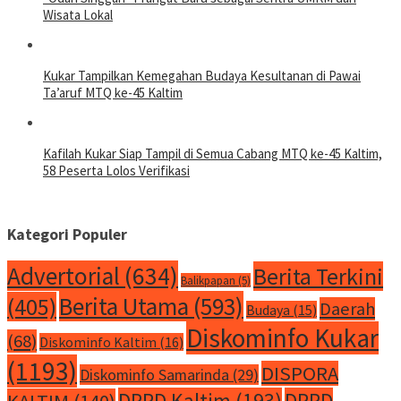
Wisata Lokal
Kukar Tampilkan Kemegahan Budaya Kesultanan di Pawai
Ta’aruf MTQ ke-45 Kaltim
Kafilah Kukar Siap Tampil di Semua Cabang MTQ ke-45 Kaltim,
58 Peserta Lolos Verifikasi
Kategori Populer
Advertorial
(634)
Berita Terkini
Balikpapan
(5)
Berita Utama
(593)
(405)
Daerah
Budaya
(15)
Diskominfo Kukar
(68)
Diskominfo Kaltim
(16)
(1193)
DISPORA
Diskominfo Samarinda
(29)
DPRD Kaltim
(193)
DPRD
KALTIM
(140)