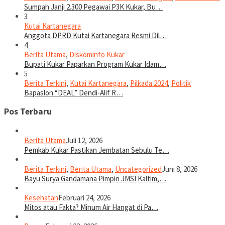
Sumpah Janji 2.300 Pegawai P3K Kukar, Bu…
3
Kutai Kartanegara
Anggota DPRD Kutai Kartanegara Resmi Dil…
4
Berita Utama
,
Diskominfo Kukar
Bupati Kukar Paparkan Program Kukar Idam…
5
Berita Terkini
,
Kutai Kartanegara
,
Pilkada 2024
,
Politik
Bapaslon “DEAL” Dendi-Alif R…
Pos Terbaru
Berita Utama
Juli 12, 2026
Pemkab Kukar Pastikan Jembatan Sebulu Te…
Berita Terkini
,
Berita Utama
,
Uncategorized
Juni 8, 2026
Bayu Surya Gandamana Pimpin JMSI Kaltim,…
Kesehatan
Februari 24, 2026
Mitos atau Fakta? Minum Air Hangat di Pa…