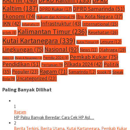
Kaltim
(187)
DPRD Samarinda
(51)
DPRD Kukar
(17)
Ekonomi
(74)
Ibu Kota Negara
(37)
Hukum dan Kriminal
(9)
IKN
(42)
Infrastruktur
(43)
International
(15)
Infografis
(3)
Kalimantan Timur
(236)
Kesehatan
(16)
Iptek
(8)
Kutai Kartanegara
(339)
Leisure
(12)
Kutai Timur
(4)
Nasional
(92)
Lingkungan
(75)
Olahraga
(19)
News
(11)
Pemkab Kukar
(75)
Pemilu 2024
(8)
Opini
(2)
Pajak & Keuangan
(2)
Pendidikan
(51)
Pilkada 2024
(42)
Politik
Pertanian
(9)
Ragam
(71)
(35)
Populer
(23)
Samarinda
(12)
Speak
Sosok
(5)
Uncategorized
(23)
Bola
(9)
Paling Banyak Dilihat
1
Ragam
HP Palsu Banyak Beredar: Cara Cek HP Asl…
2
Berita Terkini
,
Berita Utama
,
Kutai Kartanegara
,
Pemkab Kukar