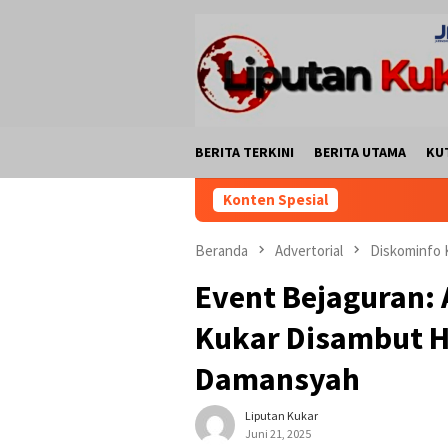
Loncat
ke
konten
BERITA TERKINI
BERITA UTAMA
KU
Konten Spesial
Beranda
Advertorial
Diskominfo 
Event Bejaguran:
Kukar Disambut H
Damansyah
Liputan Kukar
Juni 21, 2025