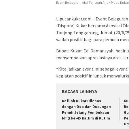
Event Bejaguran: Aksi Tangguh Anak Muda Kuka
Liputankukar.com – Event Bejaguran 
(Dispora) Kukar bersama Asosiasi Ol
Tanjong Tenggarong, Jumat (20/6/25)
wadah positif bagi para pemuda meny
Bupati Kukar, Edi Damansyah, hadir
menyampaikan apresiasinya atas ters
“Kita jadikan event ini sebagai eve
kegiatan positif ini untuk menyalurk
BACAAN LAINNYA
Kafilah Kukar Dilepas
Ku
dengan Doa dan Dukungan
Be
Penuh Jelang Pembukaan
Gu
MTQ ke-45 Kaltim di Kutim
Pe
U