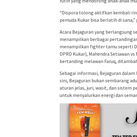
rutin yang mendorong anak-anak mu
“Dispora tolong aktifkan kembali ri
pemuda Kukar bisa berlatih di sana,” 
Acara Bejaguran yang berlangsung sela
menampilkan berbagai pertandingan s
menampilkan fighter tamu seperti D
DPRD Kukar), Mahendra Setiawan vs
bertanding melawan Faruq, ditambah
Sebagai informasi, Bejaguran dalam b
sini, Bejaguran bukan sembarang adu
aturan jelas, juri, wasit, dan sistem
untuk menyalurkan energi dan semang