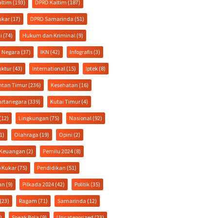
altim
(193)
DPRD Kaltim
(187)
ukar
(17)
DPRD Samarinda
(51)
i
(74)
Hukum dan Kriminal
(9)
a Negara
(37)
IKN
(42)
Infografis
(3)
uktur
(43)
International
(15)
Iptek
(8)
ntan Timur
(236)
Kesehatan
(16)
artanegara
(339)
Kutai Timur
(4)
(12)
Lingkungan
(75)
Nasional
(92)
1)
Olahraga
(19)
Opini
(2)
& Keuangan
(2)
Pemilu 2024
(8)
 Kukar
(75)
Pendidikan
(51)
an
(9)
Pilkada 2024
(42)
Politik
(35)
(23)
Ragam
(71)
Samarinda
(12)
)
Speak Bola
(9)
Uncategorized
(23)