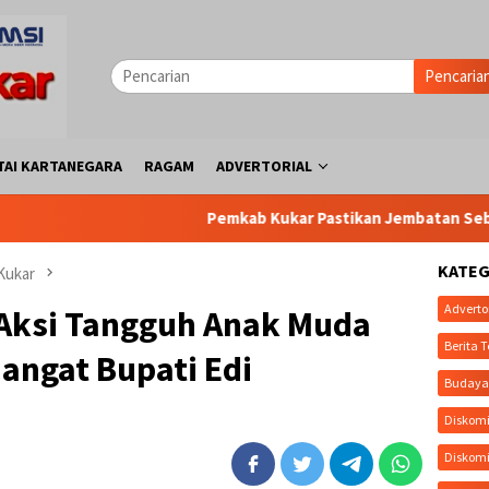
Pencaria
TAI KARTANEGARA
RAGAM
ADVERTORIAL
Pemkab Kukar Pastikan Jembatan Sebulu Tetap Berlanjut, U
KATEG
Kukar
Adverto
 Aksi Tangguh Anak Muda
Berita T
angat Bupati Edi
Buday
Diskomi
Diskom