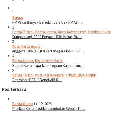
1
Ragam
HP Palsu Banyak Beredar: Cara Cek HP Asl…
2
Berita Terkini
,
Berita Utama
,
Kutai Kartanegara
,
Pemkab Kukar
Sumpah Janji 2.300 Pegawai P3K Kukar, Bu…
3
Kutai Kartanegara
Anggota DPRD Kutai Kartanegara Resmi Dil…
4
Berita Utama
,
Diskominfo Kukar
Bupati Kukar Paparkan Program Kukar Idam…
5
Berita Terkini
,
Kutai Kartanegara
,
Pilkada 2024
,
Politik
Bapaslon “DEAL” Dendi-Alif R…
Pos Terbaru
Berita Utama
Juli 12, 2026
Pemkab Kukar Pastikan Jembatan Sebulu Te…