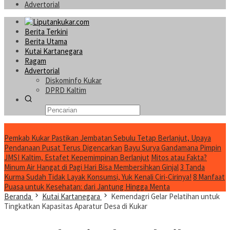
Advertorial
Berita Terkini
Berita Utama
Kutai Kartanegara
Ragam
Advertorial
Diskominfo Kukar
DPRD Kaltim
Konten Spesial
Pemkab Kukar Pastikan Jembatan Sebulu Tetap Berlanjut, Upaya
Pendanaan Pusat Terus Digencarkan
Bayu Surya Gandamana Pimpin
JMSI Kaltim, Estafet Kepemimpinan Berlanjut
Mitos atau Fakta?
Minum Air Hangat di Pagi Hari Bisa Membersihkan Ginjal
3 Tanda
Kurma Sudah Tidak Layak Konsumsi, Yuk Kenali Ciri-Cirinya!
8 Manfaat
Puasa untuk Kesehatan: dari Jantung Hingga Menta
Beranda
Kutai Kartanegara
Kemendagri Gelar Pelatihan untuk
Tingkatkan Kapasitas Aparatur Desa di Kukar