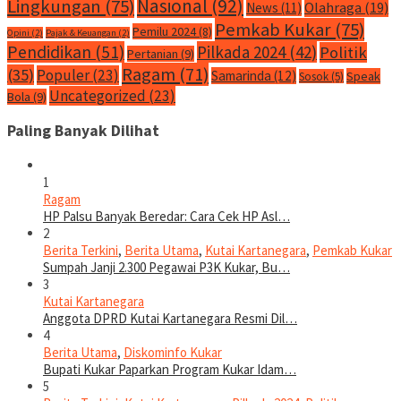
Nasional
(92)
Lingkungan
(75)
Olahraga
(19)
News
(11)
Pemkab Kukar
(75)
Pemilu 2024
(8)
Opini
(2)
Pajak & Keuangan
(2)
Pendidikan
(51)
Pilkada 2024
(42)
Politik
Pertanian
(9)
Ragam
(71)
(35)
Populer
(23)
Samarinda
(12)
Speak
Sosok
(5)
Uncategorized
(23)
Bola
(9)
Paling Banyak Dilihat
1
Ragam
HP Palsu Banyak Beredar: Cara Cek HP Asl…
2
Berita Terkini
,
Berita Utama
,
Kutai Kartanegara
,
Pemkab Kukar
Sumpah Janji 2.300 Pegawai P3K Kukar, Bu…
3
Kutai Kartanegara
Anggota DPRD Kutai Kartanegara Resmi Dil…
4
Berita Utama
,
Diskominfo Kukar
Bupati Kukar Paparkan Program Kukar Idam…
5