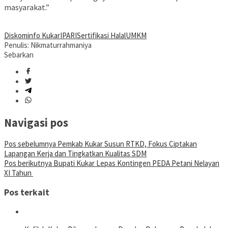
masyarakat.”
Diskominfo Kukar
IPARI
Sertifikasi Halal
UMKM
Penulis: Nikmaturrahmaniya
Sebarkan
Navigasi pos
Pos sebelumnya
Pemkab Kukar Susun RTKD, Fokus Ciptakan
Lapangan Kerja dan Tingkatkan Kualitas SDM
Pos berikutnya
Bupati Kukar Lepas Kontingen PEDA Petani Nelayan
XI Tahun
Pos terkait