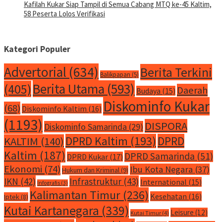
Kafilah Kukar Siap Tampil di Semua Cabang MTQ ke-45 Kaltim,
58 Peserta Lolos Verifikasi
Kategori Populer
Advertorial
(634)
Berita Terkini
Balikpapan
(5)
Berita Utama
(593)
(405)
Daerah
Budaya
(15)
Diskominfo Kukar
(68)
Diskominfo Kaltim
(16)
(1193)
DISPORA
Diskominfo Samarinda
(29)
DPRD Kaltim
(193)
DPRD
KALTIM
(140)
Kaltim
(187)
DPRD Samarinda
(51)
DPRD Kukar
(17)
Ekonomi
(74)
Ibu Kota Negara
(37)
Hukum dan Kriminal
(9)
IKN
(42)
Infrastruktur
(43)
International
(15)
Infografis
(3)
Kalimantan Timur
(236)
Kesehatan
(16)
Iptek
(8)
Kutai Kartanegara
(339)
Leisure
(12)
Kutai Timur
(4)