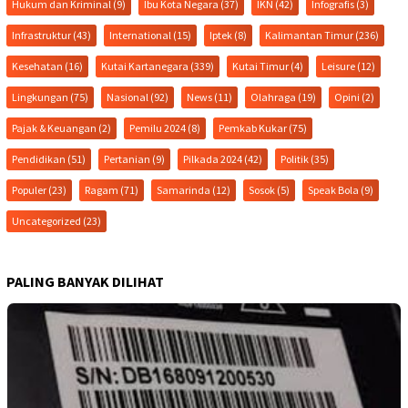
Hukum dan Kriminal
(9)
Ibu Kota Negara
(37)
IKN
(42)
Infografis
(3)
Infrastruktur
(43)
International
(15)
Iptek
(8)
Kalimantan Timur
(236)
Kesehatan
(16)
Kutai Kartanegara
(339)
Kutai Timur
(4)
Leisure
(12)
Lingkungan
(75)
Nasional
(92)
News
(11)
Olahraga
(19)
Opini
(2)
Pajak & Keuangan
(2)
Pemilu 2024
(8)
Pemkab Kukar
(75)
Pendidikan
(51)
Pertanian
(9)
Pilkada 2024
(42)
Politik
(35)
Populer
(23)
Ragam
(71)
Samarinda
(12)
Sosok
(5)
Speak Bola
(9)
Uncategorized
(23)
PALING BANYAK DILIHAT