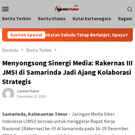
Loncat
Menu
ke
Mobile
konten
Berita Terkini
Berita Utama
Kutai Kartanegara
Ragam
 Pastikan Jembatan Sebulu Tetap Berlanjut, Upaya Pendanaan 
Konten Spesial
Beranda
Berita Terkini
Menyongsong Sinergi Media: Rakernas III
JMSI di Samarinda Jadi Ajang Kolaborasi
Strategis
Liputan Kukar
Desember 12, 2024
Samarinda, Kalimantan Timur
– Jaringan Media Siber
Indonesia (JMSI) bersiap untuk menggelar Rapat Kerja
Nasional (Rakernas) ke-III di Samarinda pada 16-19 Desember