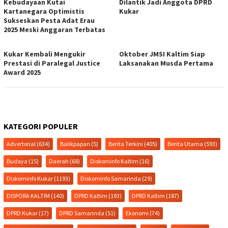
Kebudayaan Kutai
Dilantik Jadi Anggota DPRD
Kartanegara Optimistis
Kukar
Sukseskan Pesta Adat Erau
2025 Meski Anggaran Terbatas
Kukar Kembali Mengukir
Oktober JMSI Kaltim Siap
Prestasi di Paralegal Justice
Laksanakan Musda Pertama
Award 2025
KATEGORI POPULER
Advertorial
(634)
Balikpapan
(5)
Berita Terkini
(405)
Berita Utama
(593)
Budaya
(15)
Daerah
(68)
Diskominfo Kaltim
(16)
Diskominfo Kukar
(1193)
Diskominfo Samarinda
(29)
DISPORA KALTIM
(140)
DPRD Kaltim
(193)
DPRD Kaltim
(187)
DPRD Kukar
(17)
DPRD Samarinda
(51)
Ekonomi
(74)