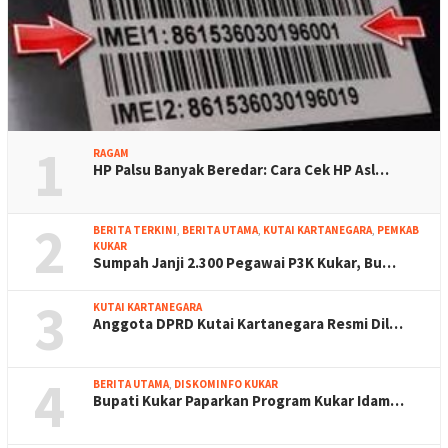
1
RAGAM
HP Palsu Banyak Beredar: Cara Cek HP Asl…
2
BERITA TERKINI
,
BERITA UTAMA
,
KUTAI KARTANEGARA
,
PEMKAB
KUKAR
Sumpah Janji 2.300 Pegawai P3K Kukar, Bu…
3
KUTAI KARTANEGARA
Anggota DPRD Kutai Kartanegara Resmi Dil…
4
BERITA UTAMA
,
DISKOMINFO KUKAR
Bupati Kukar Paparkan Program Kukar Idam…