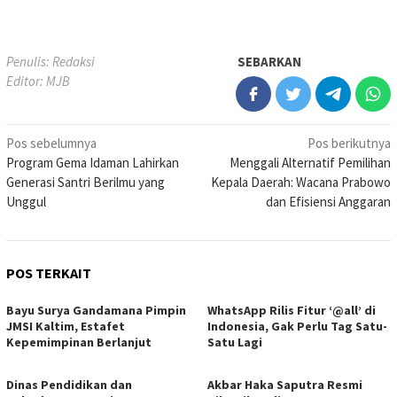
Penulis: Redaksi
SEBARKAN
Editor: MJB
Navigasi
Pos sebelumnya
Pos berikutnya
Program Gema Idaman Lahirkan
Menggali Alternatif Pemilihan
pos
Generasi Santri Berilmu yang
Kepala Daerah: Wacana Prabowo
Unggul
dan Efisiensi Anggaran
POS TERKAIT
Bayu Surya Gandamana Pimpin
WhatsApp Rilis Fitur ‘@all’ di
JMSI Kaltim, Estafet
Indonesia, Gak Perlu Tag Satu-
Kepemimpinan Berlanjut
Satu Lagi
Dinas Pendidikan dan
Akbar Haka Saputra Resmi