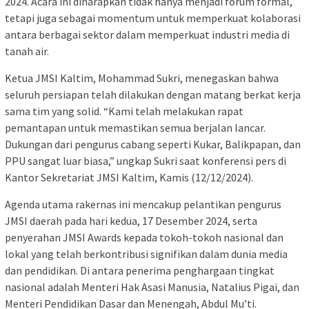
2024. Acara ini diharapkan tidak hanya menjadi forum formal,
tetapi juga sebagai momentum untuk memperkuat kolaborasi
antara berbagai sektor dalam memperkuat industri media di
tanah air.
Ketua JMSI Kaltim, Mohammad Sukri, menegaskan bahwa
seluruh persiapan telah dilakukan dengan matang berkat kerja
sama tim yang solid. “Kami telah melakukan rapat
pemantapan untuk memastikan semua berjalan lancar.
Dukungan dari pengurus cabang seperti Kukar, Balikpapan, dan
PPU sangat luar biasa,” ungkap Sukri saat konferensi pers di
Kantor Sekretariat JMSI Kaltim, Kamis (12/12/2024).
Agenda utama rakernas ini mencakup pelantikan pengurus
JMSI daerah pada hari kedua, 17 Desember 2024, serta
penyerahan JMSI Awards kepada tokoh-tokoh nasional dan
lokal yang telah berkontribusi signifikan dalam dunia media
dan pendidikan. Di antara penerima penghargaan tingkat
nasional adalah Menteri Hak Asasi Manusia, Natalius Pigai, dan
Menteri Pendidikan Dasar dan Menengah, Abdul Mu’ti.