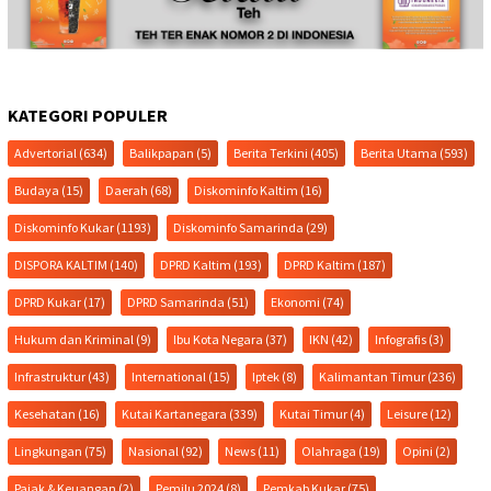
KATEGORI POPULER
Advertorial
(634)
Balikpapan
(5)
Berita Terkini
(405)
Berita Utama
(593)
Budaya
(15)
Daerah
(68)
Diskominfo Kaltim
(16)
Diskominfo Kukar
(1193)
Diskominfo Samarinda
(29)
DISPORA KALTIM
(140)
DPRD Kaltim
(193)
DPRD Kaltim
(187)
DPRD Kukar
(17)
DPRD Samarinda
(51)
Ekonomi
(74)
Hukum dan Kriminal
(9)
Ibu Kota Negara
(37)
IKN
(42)
Infografis
(3)
Infrastruktur
(43)
International
(15)
Iptek
(8)
Kalimantan Timur
(236)
Kesehatan
(16)
Kutai Kartanegara
(339)
Kutai Timur
(4)
Leisure
(12)
Lingkungan
(75)
Nasional
(92)
News
(11)
Olahraga
(19)
Opini
(2)
Pajak & Keuangan
(2)
Pemilu 2024
(8)
Pemkab Kukar
(75)