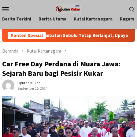
Loncat
Menu
ke
Mobile
konten
Berita Terkini
Berita Utama
Kutai Kartanegara
Ragam
tikan Jembatan Sebulu Tetap Berlanjut, Upaya Pendanaan Pusat
Konten Spesial
Beranda
Kutai Kartanegara
Car Free Day Perdana di Muara Jawa:
Sejarah Baru bagi Pesisir Kukar
Liputan Kukar
September 15, 2024