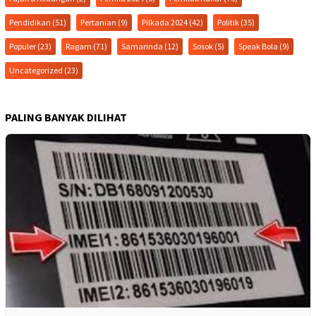
Pendidikan
(51)
Pertanian
(9)
Pilkada 2024
(42)
Politik
(35)
Populer
(23)
Ragam
(71)
Samarinda
(12)
Sosok
(5)
Speak Bola
(9)
Uncategorized
(23)
PALING BANYAK DILIHAT