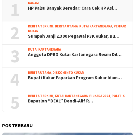
1
RAGAM
HP Palsu Banyak Beredar: Cara Cek HP Asl…
2
BERITA TERKINI
,
BERITA UTAMA
,
KUTAI KARTANEGARA
,
PEMKAB
KUKAR
Sumpah Janji 2.300 Pegawai P3K Kukar, Bu…
3
KUTAI KARTANEGARA
Anggota DPRD Kutai Kartanegara Resmi Dil…
4
BERITA UTAMA
,
DISKOMINFO KUKAR
Bupati Kukar Paparkan Program Kukar Idam…
5
BERITA TERKINI
,
KUTAI KARTANEGARA
,
PILKADA 2024
,
POLITIK
Bapaslon “DEAL” Dendi-Alif R…
POS TERBARU