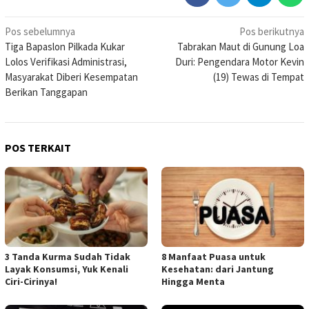
Navigasi
Pos sebelumnya
Pos berikutnya
Tiga Bapaslon Pilkada Kukar
Tabrakan Maut di Gunung Loa
pos
Lolos Verifikasi Administrasi,
Duri: Pengendara Motor Kevin
Masyarakat Diberi Kesempatan
(19) Tewas di Tempat
Berikan Tanggapan
POS TERKAIT
3 Tanda Kurma Sudah Tidak
8 Manfaat Puasa untuk
Layak Konsumsi, Yuk Kenali
Kesehatan: dari Jantung
Ciri-Cirinya!
Hingga Menta