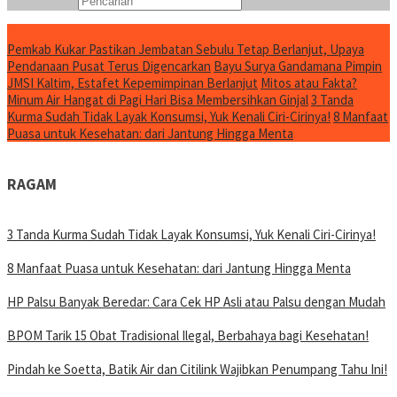
Konten Spesial
Pemkab Kukar Pastikan Jembatan Sebulu Tetap Berlanjut, Upaya
Pendanaan Pusat Terus Digencarkan
Bayu Surya Gandamana Pimpin
JMSI Kaltim, Estafet Kepemimpinan Berlanjut
Mitos atau Fakta?
Minum Air Hangat di Pagi Hari Bisa Membersihkan Ginjal
3 Tanda
Kurma Sudah Tidak Layak Konsumsi, Yuk Kenali Ciri-Cirinya!
8 Manfaat
Puasa untuk Kesehatan: dari Jantung Hingga Menta
RAGAM
3 Tanda Kurma Sudah Tidak Layak Konsumsi, Yuk Kenali Ciri-Cirinya!
8 Manfaat Puasa untuk Kesehatan: dari Jantung Hingga Menta
HP Palsu Banyak Beredar: Cara Cek HP Asli atau Palsu dengan Mudah
BPOM Tarik 15 Obat Tradisional Ilegal, Berbahaya bagi Kesehatan!
Pindah ke Soetta, Batik Air dan Citilink Wajibkan Penumpang Tahu Ini!