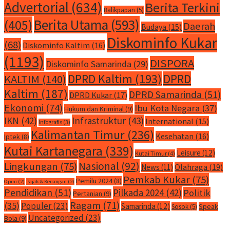
Advertorial
(634)
Berita Terkini
Balikpapan
(5)
Berita Utama
(593)
(405)
Daerah
Budaya
(15)
Diskominfo Kukar
(68)
Diskominfo Kaltim
(16)
(1193)
DISPORA
Diskominfo Samarinda
(29)
DPRD Kaltim
(193)
DPRD
KALTIM
(140)
Kaltim
(187)
DPRD Samarinda
(51)
DPRD Kukar
(17)
Ekonomi
(74)
Ibu Kota Negara
(37)
Hukum dan Kriminal
(9)
IKN
(42)
Infrastruktur
(43)
International
(15)
Infografis
(3)
Kalimantan Timur
(236)
Kesehatan
(16)
Iptek
(8)
Kutai Kartanegara
(339)
Leisure
(12)
Kutai Timur
(4)
Nasional
(92)
Lingkungan
(75)
Olahraga
(19)
News
(11)
Pemkab Kukar
(75)
Pemilu 2024
(8)
Opini
(2)
Pajak & Keuangan
(2)
Pendidikan
(51)
Pilkada 2024
(42)
Politik
Pertanian
(9)
Ragam
(71)
(35)
Populer
(23)
Samarinda
(12)
Speak
Sosok
(5)
Uncategorized
(23)
Bola
(9)