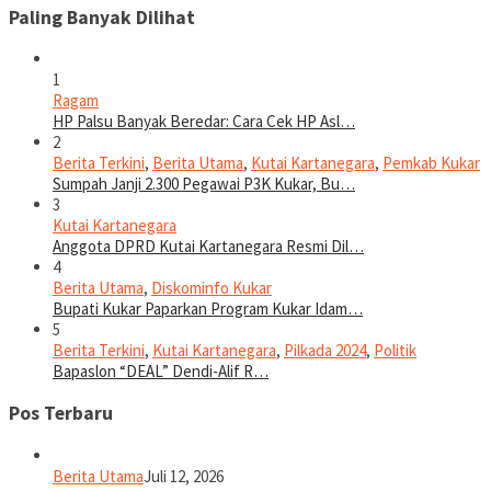
Paling Banyak Dilihat
1
Ragam
HP Palsu Banyak Beredar: Cara Cek HP Asl…
2
Berita Terkini
,
Berita Utama
,
Kutai Kartanegara
,
Pemkab Kukar
Sumpah Janji 2.300 Pegawai P3K Kukar, Bu…
3
Kutai Kartanegara
Anggota DPRD Kutai Kartanegara Resmi Dil…
4
Berita Utama
,
Diskominfo Kukar
Bupati Kukar Paparkan Program Kukar Idam…
5
Berita Terkini
,
Kutai Kartanegara
,
Pilkada 2024
,
Politik
Bapaslon “DEAL” Dendi-Alif R…
Pos Terbaru
Berita Utama
Juli 12, 2026